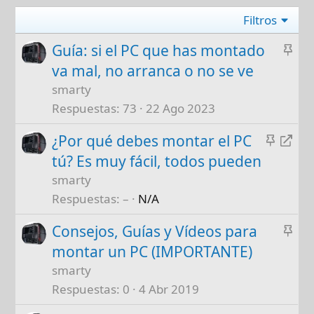
Filtros
A
Guía: si el PC que has montado
n
va mal, no arranca o no se ve
c
smarty
l
Respuestas
73
22 Ago 2023
a
A
R
¿Por qué debes montar el PC
d
n
e
o
tú? Es muy fácil, todos pueden
c
d
smarty
l
i
Respuestas
–
N/A
a
r
A
Consejos, Guías y Vídeos para
d
i
n
o
g
montar un PC (IMPORTANTE)
c
i
smarty
l
r
Respuestas
0
4 Abr 2019
a