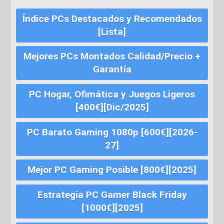
Índice PCs Destacados y Recomendados
[Lista]
Mejores PCs Montados Calidad/Precio +
Garantía
PC Hogar, Ofimática y Juegos Ligeros
[400€][Dic/2025]
PC Barato Gaming 1080p [600€][2026-
27]
Mejor PC Gaming Posible [800€][2025]
Estrategia PC Gamer Black Friday
[1000€][2025]