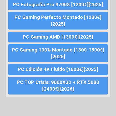
PC Fotografía Pro 9700X [1200€][2025]
PC Gaming Perfecto Montado [1280€]
[2025]
PC Gaming AMD [1300€][2025]
PC Gaming 100% Montado [1300-1500€]
[2025]
PC Edición 4K Fluido [1600€][2025]
PC TOP Crisis: 9800X3D + RTX 5080
[2400€][2026]