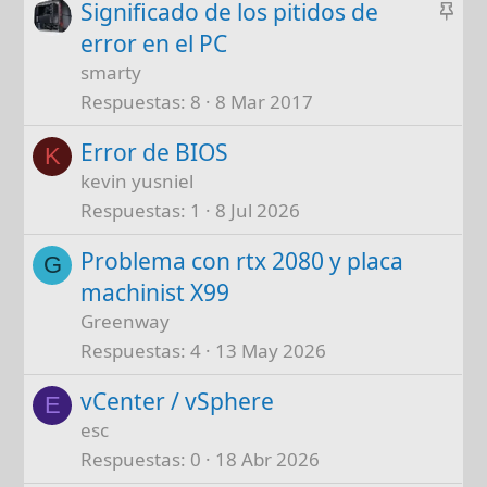
A
Significado de los pitidos de
d
n
o
error en el PC
c
smarty
l
Respuestas
8
8 Mar 2017
a
Error de BIOS
d
K
o
kevin yusniel
Respuestas
1
8 Jul 2026
Problema con rtx 2080 y placa
G
machinist X99
Greenway
Respuestas
4
13 May 2026
vCenter / vSphere
E
esc
Respuestas
0
18 Abr 2026