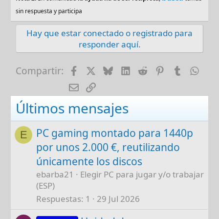
sin respuesta y participa
Hay que estar conectado o registrado para
responder aquí.
Facebook
X
Bluesky
LinkedIn
Reddit
Pinterest
Tumblr
Wha
Compartir:
E-mail
Enlace
Últimos mensajes
PC gaming montado para 1440p
E
por unos 2.000 €, reutilizando
únicamente los discos
ebarba21
Elegir PC para jugar y/o trabajar
(ESP)
Respuestas
1
29 Jul 2026