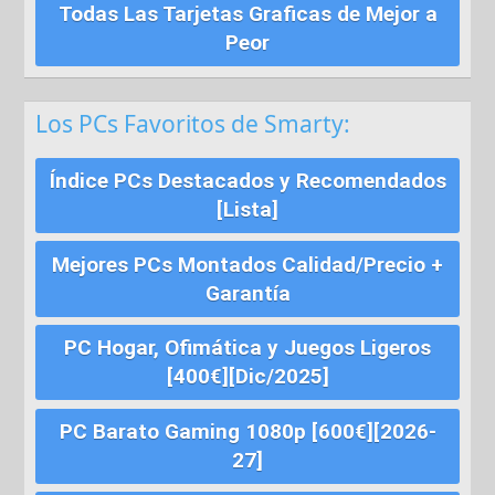
Todas Las Tarjetas Graficas de Mejor a
Peor
Los PCs Favoritos de Smarty:
Índice PCs Destacados y Recomendados
[Lista]
Mejores PCs Montados Calidad/Precio +
Garantía
PC Hogar, Ofimática y Juegos Ligeros
[400€][Dic/2025]
PC Barato Gaming 1080p [600€][2026-
27]