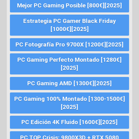
Mejor PC Gaming Posible [800€][2025]
Estrategia PC Gamer Black Friday
[1000€][2025]
PC Fotografía Pro 9700X [1200€][2025]
PC Gaming Perfecto Montado [1280€]
[2025]
PC Gaming AMD [1300€][2025]
PC Gaming 100% Montado [1300-1500€]
[2025]
PC Edición 4K Fluido [1600€][2025]
PC TOP Crisis: 9800X3D + RTX 5080