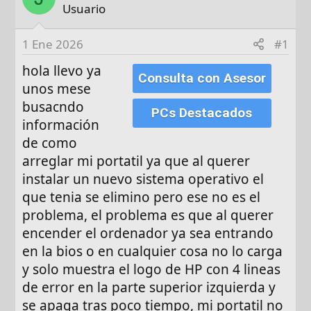
o
h
q
Usuario
r
a
u
d
e
1 Ene 2026
#1
e
t
i
a
hola llevo ya
Consulta con Asesor
n
s
unos mese
i
busacndo
PCs Destacados
c
información
i
de como
o
arreglar mi portatil ya que al querer
instalar un nuevo sistema operativo el
que tenia se elimino pero ese no es el
problema, el problema es que al querer
encender el ordenador ya sea entrando
en la bios o en cualquier cosa no lo carga
y solo muestra el logo de HP con 4 lineas
de error en la parte superior izquierda y
se apaga tras poco tiempo, mi portatil no