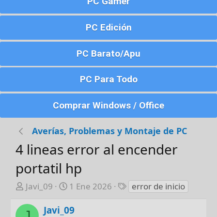
PC Gamer
PC Edición
PC Barato/Apu
PC Para Todo
Comprar Windows / Office
Averías, Problemas y Montaje de PC
4 lineas error al encender
portatil hp
A
F
E
Javi_09
1 Ene 2026
error de inicio
u
e
t
t
c
i
Javi_09
J