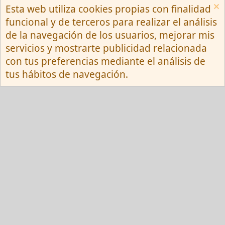
Esta web utiliza cookies propias con finalidad
Español (Neutro) Tu
funcional y de terceros para realizar el análisis
Contactarnos
Términos y reglas
de la navegación de los usuarios, mejorar mis
Privacy policy
Ayuda
R
servicios y mostrarte publicidad relacionada
S
S
con tus preferencias mediante el análisis de
®
Community platform by XenForo
© 2010-
tus hábitos de navegación.
2026 XenForo Ltd.
Red Fansite.es
Esta web usa cookies y participa en el Programa de Afiliados de Amazon EU, un
programa de publicidad para afiliados diseñado para ofrecer a sitios web un
modo de obtener comisiones por publicidad, publicitando e incluyendo enlaces a