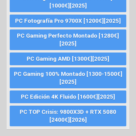
[1000€][2025]
PC Fotografía Pro 9700X [1200€][2025]
PC Gaming Perfecto Montado [1280€]
[2025]
PC Gaming AMD [1300€][2025]
PC Gaming 100% Montado [1300-1500€]
[2025]
PC Edición 4K Fluido [1600€][2025]
PC TOP Crisis: 9800X3D + RTX 5080
[2400€][2026]