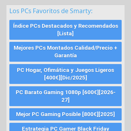
Los PCs Favoritos de Smarty:
Índice PCs Destacados y Recomendados
[Lista]
Mejores PCs Montados Calidad/Precio +
Garantía
PC Hogar, Ofimática y Juegos Ligeros
[400€][Dic/2025]
PC Barato Gaming 1080p [600€][2026-
27]
Mejor PC Gaming Posible [800€][2025]
Estrategia PC Gamer Black Friday