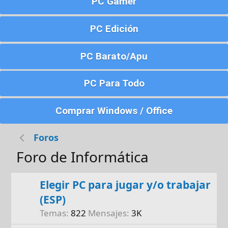
PC Gamer
PC Edición
PC Barato/Apu
PC Para Todo
Comprar Windows / Office
Foros
Foro de Informática
Elegir PC para jugar y/o trabajar
(ESP)
Temas
822
Mensajes
3K