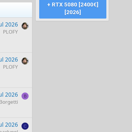
+ RTX 5080 [2400€]
[2026]
ul 2026
PLOFY
ul 2026
PLOFY
ul 2026
B
Borgetti
ul 2026
C
harlypol