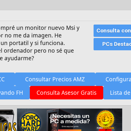
compré un monitor nuevo Msi y
Consulta con
or no me da imagen. He
n portatil y si funciona.
PCs Desta
el ordenador pero no sé que
de ayudarme?
CC
Consultar Precios AMZ
Configur
yando FH
Consulta Asesor Gratis
Lista de