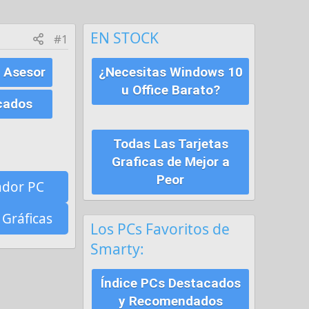
EN STOCK
#1
 Asesor
¿Necesitas Windows 10
u Office Barato?
cados
Todas Las Tarjetas
Graficas de Mejor a
Peor
ador PC
 Gráficas
Los PCs Favoritos de
Smarty:
Índice PCs Destacados
y Recomendados