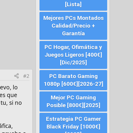
[Lista]
Mejores PCs Montados
Calidad/Precio +
Garantía
PC Hogar, Ofimática y
Juegos Ligeros [400€]
[Dic/2025]
#2
PC Barato Gaming
1080p [600€][2026-27]
evo, lo
 es que
Mejor PC Gaming
tu, si no
Posible [800€][2025]
Estrategia PC Gamer
fica,
Black Friday [1000€]