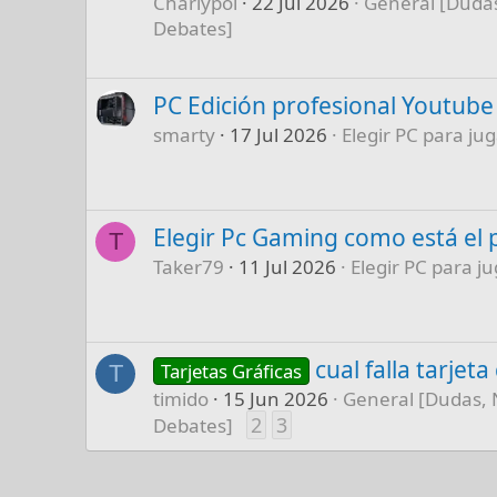
Charlypol
22 Jul 2026
General [Dudas
Debates]
PC Edición profesional Youtube
smarty
17 Jul 2026
Elegir PC para jug
Elegir Pc Gaming como está el 
T
Taker79
11 Jul 2026
Elegir PC para ju
cual falla tarjet
Tarjetas Gráficas
T
timido
15 Jun 2026
General [Dudas, 
2
3
Debates]