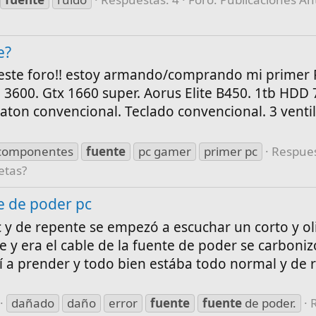
e?
 este foro!! estoy armando/comprando mi primer 
 3600. Gtx 1660 super. Aorus Elite B450. 1tb HD
ton convencional. Teclado convencional. 3 venti
componentes
fuente
pc gamer
primer pc
Respues
etas?
te de poder pc
y de repente se empezó a escuchar un corto y ol
y era el cable de la fuente de poder se carboniz
olví a prender y todo bien estába todo normal y de 
dañado
daño
error
fuente
fuente
de poder.