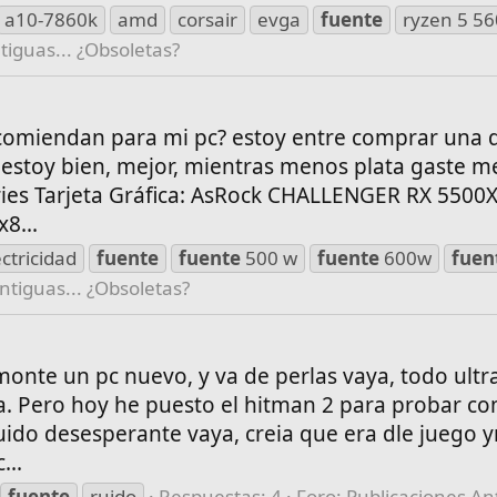
a10-7860k
amd
corsair
evga
fuente
ryzen 5 5
tiguas... ¿Obsoletas?
comiendan para mi pc? estoy entre comprar una 
estoy bien, mejor, mientras menos plata gaste m
ies Tarjeta Gráfica: AsRock CHALLENGER RX 5500
8...
ectricidad
fuente
fuente
500 w
fuente
600w
fuen
ntiguas... ¿Obsoletas?
nte un pc nuevo, y va de perlas vaya, todo ultr
a. Pero hoy he puesto el hitman 2 para probar co
ruido desesperante vaya, creia que era dle juego 
...
fuente
ruido
Respuestas: 4
Foro:
Publicaciones Ant