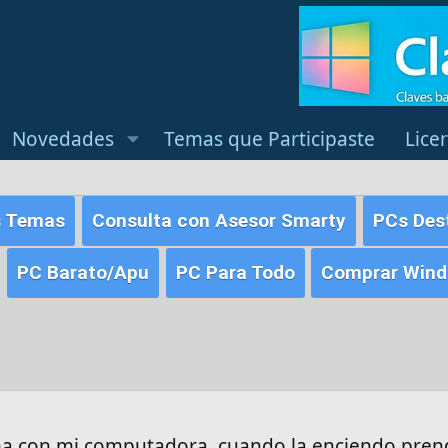
Novedades
Temas que Participaste
Lice
s Temas
Consulta con Asesor Smarty
PCs Des
PC Barato/Apu
PC Para Todo
Comprar Windo
a con mi computadora, cuando la enciendo pren