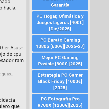
añado,
Garantía
o hacía,
PC Hogar, Ofimática y
Juegos Ligeros [400€]
[Dic/2025]
PC Barato Gaming
1080p [600€][2026-27]
other Asus+
ojo de cpu
Mejor PC Gaming
esador ram
Posible [800€][2025]
iguas...
Estrategia PC Gamer
Black Friday [1000€]
[2025]
PC Fotografía Pro
didacta
9700X [1200€][2025]
uiero que