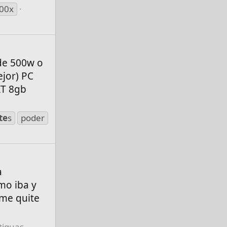
600x
de 500w o
ejor) PC
XT 8gb
te
s
poder
a
mo iba y
yme quite
iguas...