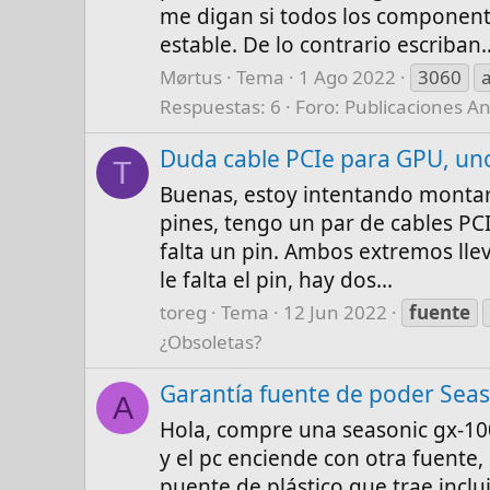
me digan si todos los component
estable. De lo contrario escriban..
Mørtus
Tema
1 Ago 2022
3060
Respuestas: 6
Foro:
Publicaciones An
Duda cable PCIe para GPU, uno
T
Buenas, estoy intentando montar
pines, tengo un par de cables PC
falta un pin. Ambos extremos llev
le falta el pin, hay dos...
toreg
Tema
12 Jun 2022
fuente
¿Obsoletas?
Garantía fuente de poder Seas
A
Hola, compre una seasonic gx-10
y el pc enciende con otra fuente, 
puente de plástico que trae inclu