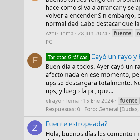
hace como si va a arrancar y se 
volver a encender Sin embargo, c
normalidad Cabe destacar que la.
Azel
Tema
28 Jun 2024
fuente
n
PC
Cayó un rayo y 
Tarjetas Gráficas
E
Buen día a todos. Ayer cayó un ra
afectó nada en ese momento, per
ups se descargara totalmente. No
ups, y luego la pc, que...
elrayo
Tema
15 Ene 2024
fuente
Respuestas: 0
Foro:
General [Dudas,
Fuente estropeada?
Z
Hola, buenos días les comento 