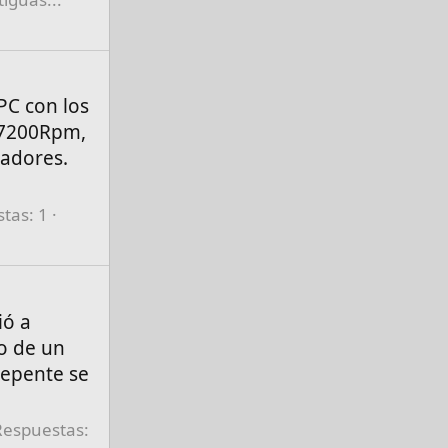
PC con los
D 7200Rpm,
ladores.
tas: 1
ió a
o de un
repente se
Respuestas: