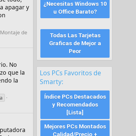
¿Necesitas Windows 10
 a apagar y
u Office Barato?
on
 Montaje de
Todas Las Tarjetas
Graficas de Mejor a
Peor
rio. No
Los PCs Favoritos de
zo que la
endo la
Smarty:
Índice PCs Destacados
ca
y Recomendados
[Lista]
Mejores PCs Montados
mputadora
Calidad/Precio +