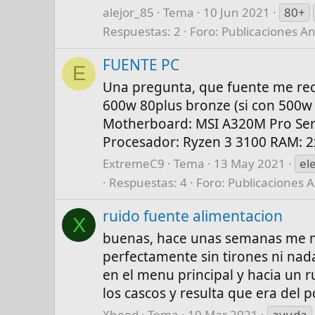
alejor_85
Tema
10 Jun 2021
80+
Respuestas: 2
Foro:
Publicaciones An
FUENTE PC
E
Una pregunta, que fuente me re
600w 80plus bronze (si con 500w 
Motherboard: MSI A320M Pro Ser
Procesador: Ryzen 3 3100 RAM: 2x
ExtremeC9
Tema
13 May 2021
el
Respuestas: 4
Foro:
Publicaciones A
ruido fuente alimentacion
X
buenas, hace unas semanas me mo
perfectamente sin tirones ni nad
en el menu principal y hacia un 
los cascos y resulta que era del pc
Xheed
Tema
10 Mar 2021
ayuda