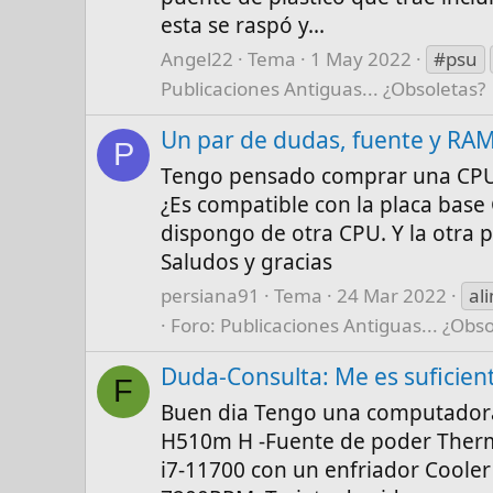
esta se raspó y...
Angel22
Tema
1 May 2022
#psu
Publicaciones Antiguas... ¿Obsoletas?
Un par de dudas, fuente y RA
P
Tengo pensado comprar una CPU
¿Es compatible con la placa base
dispongo de otra CPU. Y la otra
Saludos y gracias
persiana91
Tema
24 Mar 2022
al
Foro:
Publicaciones Antiguas... ¿Obso
Duda-Consulta: Me es suficien
F
Buen dia Tengo una computadora
H510m H -Fuente de poder Ther
i7-11700 con un enfriador Coole