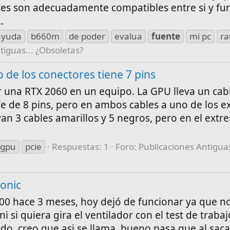
es son adecuadamente compatibles entre si y fu
.
ayuda
b660m
de poder
evalua
fuente
mi pc
ra
tiguas... ¿Obsoletas?
 de los conectores tiene 7 pins
 una RTX 2060 en un equipo. La GPU lleva un cab
Ie de 8 pins, pero en ambos cables a uno de los e
an 3 cables amarillos y 5 negros, pero en el extr
gpu
pcie
Respuestas: 1
Foro:
Publicaciones Antiguas
onic
00 hace 3 meses, hoy dejó de funcionar ya que n
ni si quiera gira el ventilador con el test de traba
ido, creo que asi se llama, bueno pasa que al saca