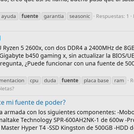
ayuda
fuente
garantia
seasonic
Respuestas: 1
M
 Ryzen 5 2600x, con dos DDR4 a 2400MHz de 8GB
 Gigabyte b450 gaming x, sin actualizar la BIOS/U
 pregunta, ¿Puede funcionar con una fuente de 5
imentacion
cpu
duda
fuente
placa base
ram
R
letas?
te mi fuente de poder?
 armada con los siguientes componentes: -Mob
maltake Technology SPR-600AH2NK-1 de 600w -Pr
r Master Hyper T4 -SSD Kingston de 500GB -HDD d