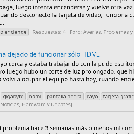
apaga, luego intenta encenderse y vuelve otra vez
uando desconecto la tarjeta de video, funciona c
..
o enciende
Respuestas: 4
Foro:
Averías, Problemas y
ha dejado de funcionar sólo HDMI.
yo cerca y estaba trabajando con la pc de escrito
o luego hubo un corte de luz prolongado, que hi
 volvi a ocupar el equipo hasta hoy, cuando enci
gigabyte
hdmi
pantalla negra
rayo
tarjeta grafi
 Noticias, Hardware y Debates]
mí problema hace 3 semanas más o menos mí co