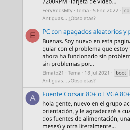
7200RPM -Tarjeta de video...
FeryRedsMty
Tema
5 Ene 2022
co
Antiguas... ¿Obsoletas?
PC con apagados aleatorios y
E
Buenas. Soy nuevo en esta pagin
guiar con el problema que estoy
ahora ha funcionado sin problem
sin problemas por...
Elmato21
Tema
18 Jul 2021
boot
Antiguas... ¿Obsoletas?
Fuente Corsair 80+ o EVGA 80+
A
hola gente, nuevo en el grupo ac
orientación, y le agradeceré a c
dos fuentes de alimentación, u
meses) y otra literalmente...