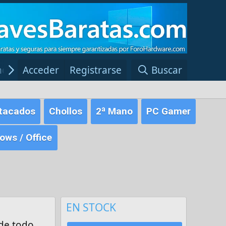
ncias Windows
Acceder
Registrarse
Red Fansite.es
Buscar
tacados
Chollos
2ª Mano
PC Gamer
ws / Office
EN STOCK
de todo,