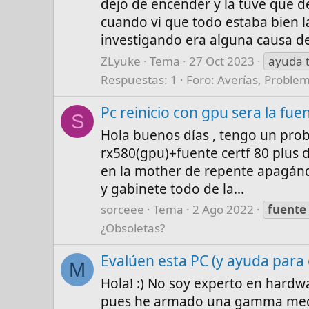
dejo de encender y la tuve que de
cuando vi que todo estaba bien l
investigando era alguna causa de
ZLyuke
Tema
27 Oct 2023
ayuda 
Respuestas: 1
Foro:
Averías, Proble
Pc reinicio con gpu sera la fue
S
Hola buenos días , tengo un pro
rx580(gpu)+fuente certf 80 plus 
en la mother de repente apagá
y gabinete todo de la...
sorceee
Tema
2 Ago 2022
fuente
¿Obsoletas?
Evalúen esta PC (y ayuda para 
M
Hola! :) No soy experto en hardw
pues he armado una gamma media