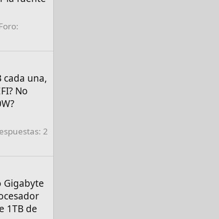
Foro:
 cada una,
EFI? No
00W?
espuestas: 2
o Gigabyte
ocesador
e 1TB de