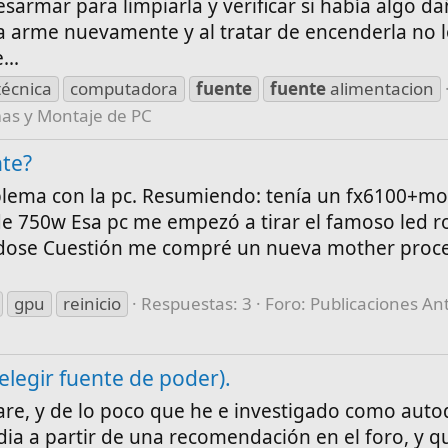
sarmar para limpiarla y verificar si había algo d
a arme nuevamente y al tratar de encenderla no l
...
técnica
computadora
fuente
fuente
alimentacion
mas y Montaje de PC
nte?
blema con la pc. Resumiendo: tenía un fx6100+m
de 750w Esa pc me empezó a tirar el famoso led r
ndose Cuestión me compré un nueva mother proc
gpu
reinicio
Respuestas: 3
Foro:
Publicaciones Ant
elegir fuente de poder).
are, y de lo poco que he e investigado como auto
 a partir de una recomendación en el foro, y q