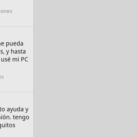
iones
 me pueda
, y hasta
 usé mi PC
es
ito ayuda y
nión. tengo
quitos