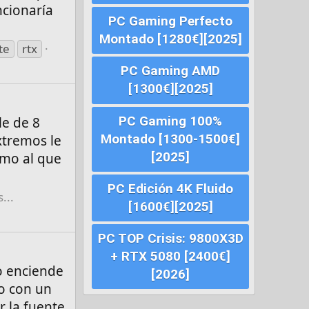
ncionaría
PC Gaming Perfecto
Montado [1280€][2025]
te
rtx
PC Gaming AMD
[1300€][2025]
PC Gaming 100%
le de 8
Montado [1300-1500€]
xtremos le
[2025]
emo al que
PC Edición 4K Fluido
...
[1600€][2025]
PC TOP Crisis: 9800X3D
+ RTX 5080 [2400€]
o enciende
[2026]
jo con un
r la fuente