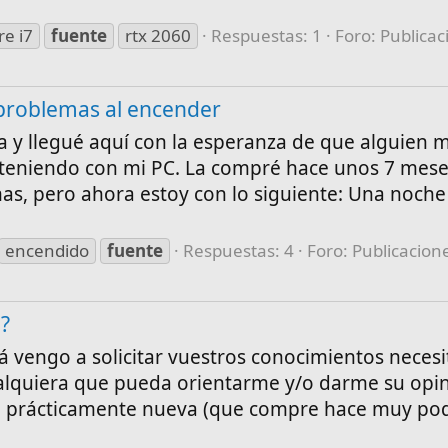
re i7
fuente
rtx 2060
Respuestas: 1
Foro:
Publicac
 problemas al encender
a y llegué aquí con la esperanza de que alguien
 teniendo con mi PC. La compré hace unos 7 meses
as, pero ahora estoy con lo siguiente: Una noche
encendido
fuente
Respuestas: 4
Foro:
Publicacion
?
á vengo a solicitar vuestros conocimientos neces
ualquiera que pueda orientarme y/o darme su opi
na prácticamente nueva (que compre hace muy po