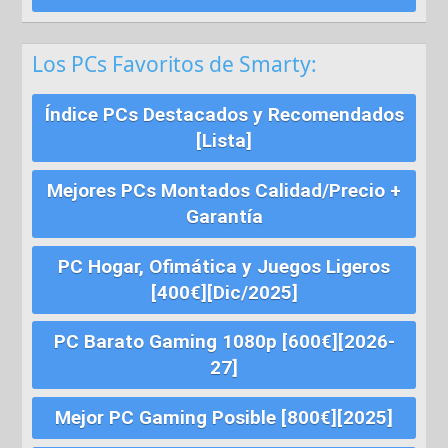
Los PCs Favoritos de Smarty:
Índice PCs Destacados y Recomendados
[Lista]
Mejores PCs Montados Calidad/Precio +
Garantía
PC Hogar, Ofimática y Juegos Ligeros
[400€][Dic/2025]
PC Barato Gaming 1080p [600€][2026-
27]
Mejor PC Gaming Posible [800€][2025]