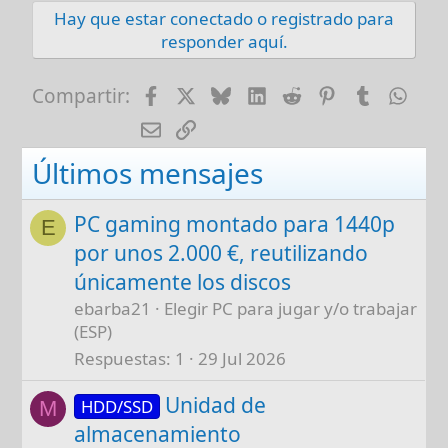
Hay que estar conectado o registrado para
responder aquí.
Facebook
X
Bluesky
LinkedIn
Reddit
Pinterest
Tumblr
Wha
Compartir:
E-mail
Enlace
Últimos mensajes
PC gaming montado para 1440p
E
por unos 2.000 €, reutilizando
únicamente los discos
ebarba21
Elegir PC para jugar y/o trabajar
(ESP)
Respuestas
1
29 Jul 2026
Unidad de
HDD/SSD
M
almacenamiento