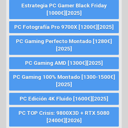
Estrategia PC Gamer Black Friday
[1000€][2025]
PC Fotografía Pro 9700X [1200€][2025]
PC Gaming Perfecto Montado [1280€]
[2025]
PC Gaming AMD [1300€][2025]
PC Gaming 100% Montado [1300-1500€]
[2025]
PC Edición 4K Fluido [1600€][2025]
PC TOP Crisis: 9800X3D + RTX 5080
[2400€][2026]