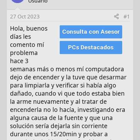
Usuario
d
e
e
t
27 Oct 2023
#1
i
a
n
s
Hola, buenos
Consulta con Asesor
i
días les
c
comento mí
i
PCs Destacados
problema
o
hace 3
semanas más o menos mí computadora
dejo de encender y la tuve que desarmar
para limpiarla y verificar si había algo
dañado, cuando vi que todo estaba bien
la arme nuevamente y al tratar de
encenderla no lo hacía, investigando era
alguna causa de la fuente y que una
solución sería dejarla sin corriente
durante unos 15/20min y probar a