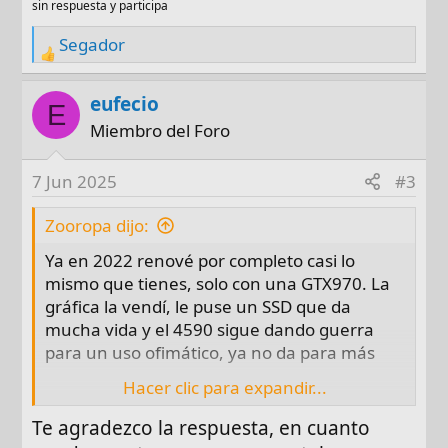
sin respuesta y participa
Segador
R
e
a
eufecio
E
c
Miembro del Foro
t
i
7 Jun 2025
#3
o
n
Zooropa dijo:
s
Ya en 2022 renové por completo casi lo
:
mismo que tienes, solo con una GTX970. La
gráfica la vendí, le puse un SSD que da
mucha vida y el 4590 sigue dando guerra
para un uso ofimático, ya no da para más
Hacer clic para expandir...
Si tienes intención de poner los juegos que
dices, no vas a poder aunque metas una
Te agradezco la respuesta, en cuanto
5070, porque lo primero la gráfica no va a