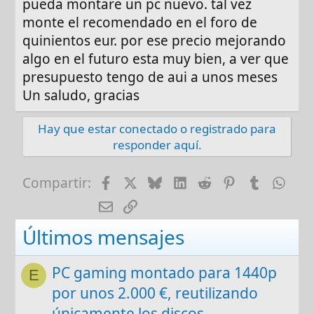
pueda montare un pc nuevo. tal vez
funcionar nada bien con un procesador tan
monte el recomendado en el foro de
antiguo. 10 años son muchos en hardware,
quinientos eur. por ese precio mejorando
hablando de ejecutar juegos actuales y
algo en el futuro esta muy bien, a ver que
pesados, no hablo de juegos tipo Indie
presupuesto tengo de aui a unos meses
Así que no toques nada porque vas a perder
Un saludo, gracias
tiempo y dinero
Hay que estar conectado o registrado para
Un saludo
responder aquí.
Facebook
X
Bluesky
LinkedIn
Reddit
Pinterest
Tumblr
Wha
Compartir:
E-mail
Enlace
Últimos mensajes
PC gaming montado para 1440p
E
por unos 2.000 €, reutilizando
únicamente los discos