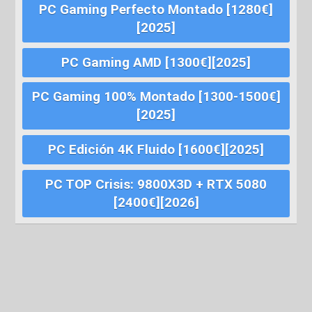
PC Gaming Perfecto Montado [1280€]
[2025]
PC Gaming AMD [1300€][2025]
PC Gaming 100% Montado [1300-1500€]
[2025]
PC Edición 4K Fluido [1600€][2025]
PC TOP Crisis: 9800X3D + RTX 5080
[2400€][2026]