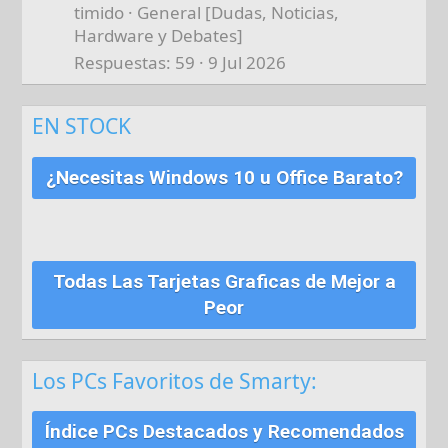
timido
General [Dudas, Noticias,
Hardware y Debates]
Respuestas
59
9 Jul 2026
EN STOCK
¿Necesitas Windows 10 u Office Barato?
Todas Las Tarjetas Graficas de Mejor a
Peor
Los PCs Favoritos de Smarty:
Índice PCs Destacados y Recomendados