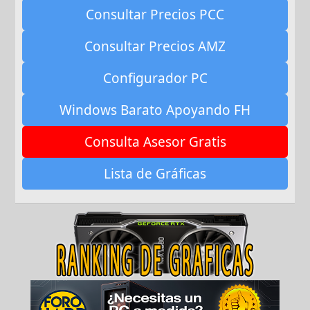
Consultar Precios PCC
Consultar Precios AMZ
Configurador PC
Windows Barato Apoyando FH
Consulta Asesor Gratis
Lista de Gráficas