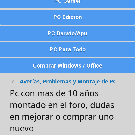
PC Gamer
PC Edición
PC Barato/Apu
PC Para Todo
Comprar Windows / Office
Averías, Problemas y Montaje de PC
Pc con mas de 10 años
montado en el foro, dudas
en mejorar o comprar uno
nuevo