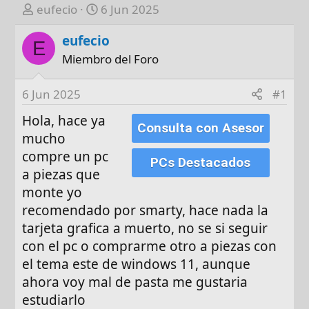
A
F
eufecio
6 Jun 2025
u
e
eufecio
t
c
E
o
h
Miembro del Foro
r
a
d
6 Jun 2025
#1
e
Hola, hace ya
i
Consulta con Asesor
n
mucho
i
compre un pc
PCs Destacados
c
a piezas que
i
monte yo
o
recomendado por smarty, hace nada la
tarjeta grafica a muerto, no se si seguir
con el pc o comprarme otro a piezas con
el tema este de windows 11, aunque
ahora voy mal de pasta me gustaria
estudiarlo