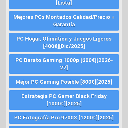
[Lista]
Mejores PCs Montados Calidad/Precio +
Garantía
PC Hogar, Ofimática y Juegos Ligeros
[400€][Dic/2025]
PC Barato Gaming 1080p [600€][2026-
27]
Mejor PC Gaming Posible [800€][2025]
Estrategia PC Gamer Black Friday
[1000€][2025]
PC Fotografía Pro 9700X [1200€][2025]