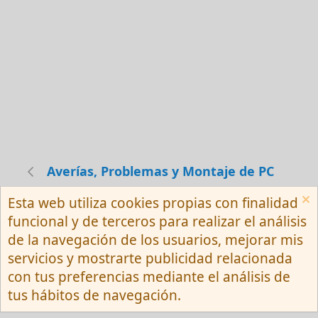
Averías, Problemas y Montaje de PC
Esta web utiliza cookies propias con finalidad
Español (Neutro) Tu
funcional y de terceros para realizar el análisis
Contactarnos
Términos y reglas
de la navegación de los usuarios, mejorar mis
Privacy policy
Ayuda
R
servicios y mostrarte publicidad relacionada
S
S
con tus preferencias mediante el análisis de
®
Community platform by XenForo
© 2010-
tus hábitos de navegación.
2026 XenForo Ltd.