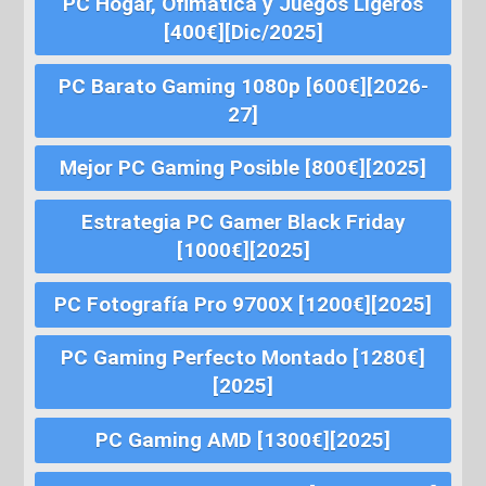
PC Hogar, Ofimática y Juegos Ligeros
[400€][Dic/2025]
PC Barato Gaming 1080p [600€][2026-
27]
Mejor PC Gaming Posible [800€][2025]
Estrategia PC Gamer Black Friday
[1000€][2025]
PC Fotografía Pro 9700X [1200€][2025]
PC Gaming Perfecto Montado [1280€]
[2025]
PC Gaming AMD [1300€][2025]