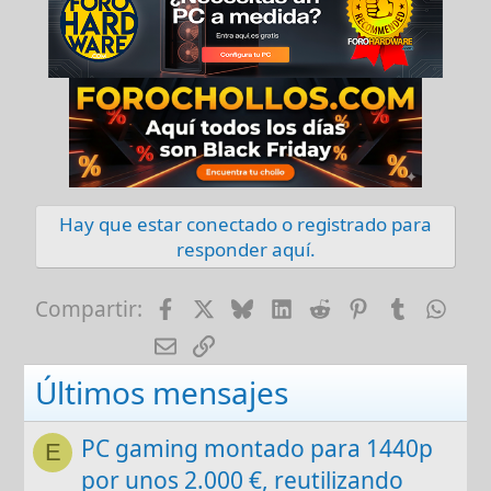
Hay que estar conectado o registrado para
responder aquí.
Facebook
X
Bluesky
LinkedIn
Reddit
Pinterest
Tumblr
Wha
Compartir:
E-mail
Enlace
Últimos mensajes
PC gaming montado para 1440p
E
por unos 2.000 €, reutilizando