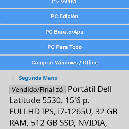
PC Gamer
PC Edición
PC Barato/Apu
PC Para Todo
Comprar Windows / Office
Segunda Mano
Portátil Dell
Vendido/Finalizó
Latitude 5530. 15'6 p.
FULLHD IPS, i7-1265U, 32 GB
RAM, 512 GB SSD, NVIDIA,