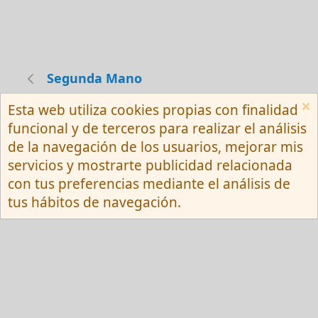
Segunda Mano
Esta web utiliza cookies propias con finalidad
Español (Neutro) Tu
funcional y de terceros para realizar el análisis
Contactarnos
Términos y reglas
de la navegación de los usuarios, mejorar mis
Privacy policy
Ayuda
R
servicios y mostrarte publicidad relacionada
S
S
con tus preferencias mediante el análisis de
®
Community platform by XenForo
© 2010-
tus hábitos de navegación.
2026 XenForo Ltd.