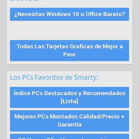
¿Necesitas Windows 10 u Office Barato?
Todas Las Tarjetas Graficas de Mejor a
Peor
Los PCs Favoritos de Smarty:
Índice PCs Destacados y Recomendados
[Lista]
Mejores PCs Montados Calidad/Precio +
Garantía