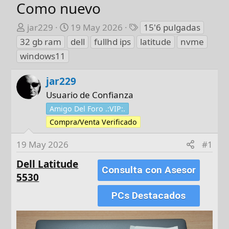
Como nuevo
A
F
E
jar229
19 May 2026
15'6 pulgadas
u
e
t
32 gb ram
dell
fullhd ips
latitude
nvme
t
c
i
windows11
o
h
q
r
a
u
jar229
d
e
Usuario de Confianza
e
t
i
a
Amigo Del Foro .:VIP:.
n
s
Compra/Venta Verificado
i
c
19 May 2026
#1
i
Dell Latitude
o
Consulta con Asesor
5530
PCs Destacados