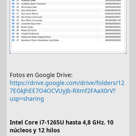
Fotos en Google Drive:
https://drive.google.com/drive/folders/12
7EGkJhEE7O4OCVUyJb-RXmf2FAaX0rV?
usp=sharing
Intel Core i7-1265U hasta 4,8 GHz. 10
núcleos y 12 hilos