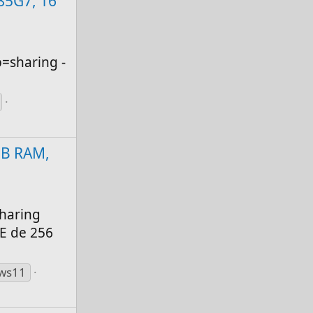
185G7, 16
=sharing -
 GB RAM,
sharing
ME de 256
ws11