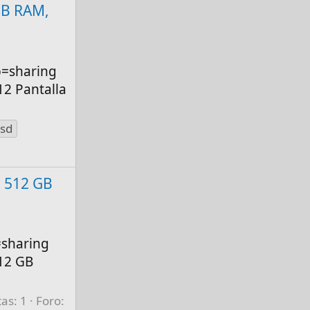
 GB RAM,
p=sharing
12 Pantalla
ssd
, 512 GB
=sharing
512 GB
as: 1
Foro: