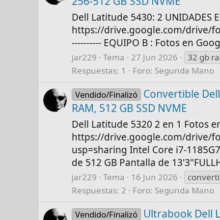
256-512 GB SSD NVME
Dell Latitude 5430: 2 UNIDADES E
https://drive.google.com/drive
---------- EQUIPO B : Fotos en Goog
jar229
Tema
27 Jun 2026
32 gb r
Respuestas: 1
Foro:
Segunda Mano
Convertible Del
Vendido/Finalizó
RAM, 512 GB SSD NVME
Dell Latitude 5320 2 en 1 Fotos e
https://drive.google.com/driv
usp=sharing Intel Core i7-1185G7
de 512 GB Pantalla de 13'3"FULLHD 
jar229
Tema
16 Jun 2026
converti
Respuestas: 2
Foro:
Segunda Mano
Ultrabook Dell 
Vendido/Finalizó