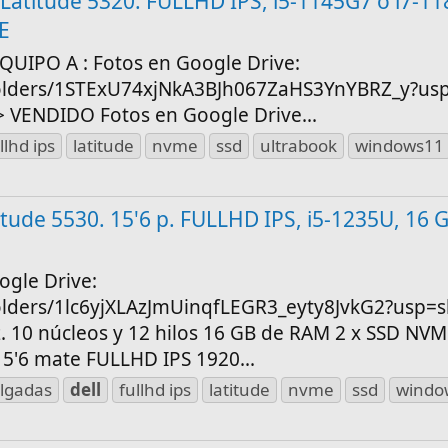
 Latitude 5320. FULLHD IPS, i5-1145G7 o i7-1
E
QUIPO A : Fotos en Google Drive:
/folders/1STExU74xjNkA3BJh067ZaHS3YnYBRZ_y?usp
 -----> VENDIDO Fotos en Google Drive...
llhd ips
latitude
nvme
ssd
ultrabook
windows11
atitude 5530. 15'6 p. FULLHD IPS, i5-1235U, 16
gle Drive:
folders/1lc6yjXLAzJmUinqfLEGR3_eyty8JvkG2?usp=
z. 10 núcleos y 12 hilos 16 GB de RAM 2 x SSD NV
15'6 mate FULLHD IPS 1920...
ulgadas
dell
fullhd ips
latitude
nvme
ssd
windo