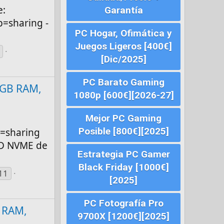
e:
Garantía
=sharing -
PC Hogar, Ofimática y
Juegos Ligeros [400€]
[Dic/2025]
PC Barato Gaming
6 GB RAM,
1080p [600€][2026-27]
Mejor PC Gaming
Posible [800€][2025]
p=sharing
SSD NVME de
Estrategia PC Gamer
Black Friday [1000€]
11
[2025]
PC Fotografía Pro
B RAM,
9700X [1200€][2025]