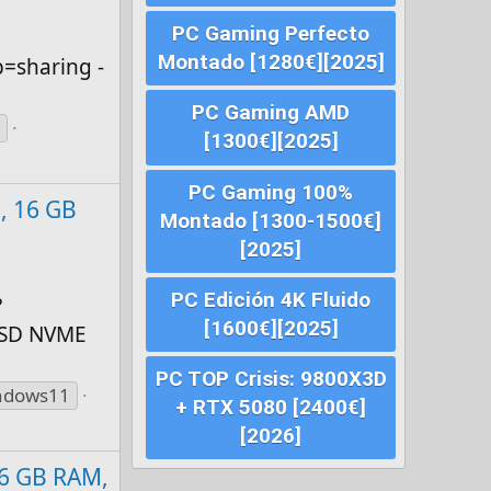
PC Gaming Perfecto
Montado [1280€][2025]
=sharing -
PC Gaming AMD
1
[1300€][2025]
PC Gaming 100%
, 16 GB
Montado [1300-1500€]
[2025]
PC Edición 4K Fluido
?
[1600€][2025]
 SSD NVME
PC TOP Crisis: 9800X3D
ndows11
+ RTX 5080 [2400€]
[2026]
16 GB RAM,