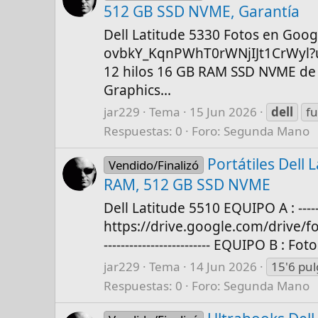
512 GB SSD NVME, Garantía
Dell Latitude 5330 Fotos en Goog
ovbkY_KqnPWhT0rWNjIJt1CrWyl?usp
12 hilos 16 GB RAM SSD NVME de 5
Graphics...
jar229
Tema
15 Jun 2026
dell
fu
Respuestas: 0
Foro:
Segunda Mano
Portátiles Dell
Vendido/Finalizó
RAM, 512 GB SSD NVME
Dell Latitude 5510 EQUIPO A : --
https://drive.google.com/drive/
------------------------- EQUIPO B : F
jar229
Tema
14 Jun 2026
15'6 pu
Respuestas: 0
Foro:
Segunda Mano