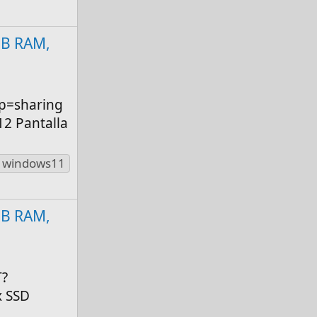
 GB RAM,
p=sharing
12 Pantalla
windows11
 GB RAM,
T?
x SSD