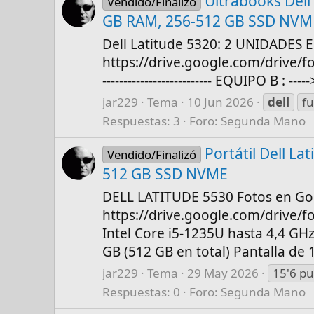
Ultrabooks Dell
Vendido/Finalizó
GB RAM, 256-512 GB SSD NVM
Dell Latitude 5320: 2 UNIDADES E
https://drive.google.com/drive
-------------------------- EQUIPO B :
jar229
Tema
10 Jun 2026
dell
fu
Respuestas: 3
Foro:
Segunda Mano
Portátil Dell L
Vendido/Finalizó
512 GB SSD NVME
DELL LATITUDE 5530 Fotos en Goo
https://drive.google.com/drive/
Intel Core i5-1235U hasta 4,4 GH
GB (512 GB en total) Pantalla de 
jar229
Tema
29 May 2026
15'6 p
Respuestas: 0
Foro:
Segunda Mano