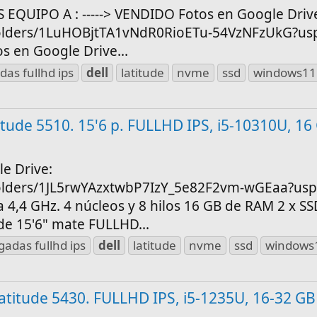
EQUIPO A : -----> VENDIDO Fotos en Google Driv
/folders/1LuHOBjtTA1vNdR0RioETu-54VzNFzUkG?usp
Fotos en Google Drive...
das fullhd ips
dell
latitude
nvme
ssd
windows11
atitude 5510. 15'6 p. FULLHD IPS, i5-10310U, 1
le Drive:
/folders/1JL5rwYAzxtwbP7IzY_5e82F2vm-wGEaa?us
 a 4,4 GHz. 4 núcleos y 8 hilos 16 GB de RAM 2 x 
 de 15'6" mate FULLHD...
gadas fullhd ips
dell
latitude
nvme
ssd
windows
 Latitude 5430. FULLHD IPS, i5-1235U, 16-32 G