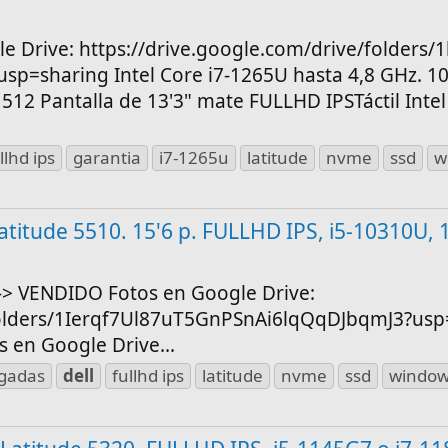
le Drive: https://drive.google.com/drive/folders/
=sharing Intel Core i7-1265U hasta 4,8 GHz. 10
12 Pantalla de 13'3" mate FULLHD IPSTáctil Intel 
llhd ips
garantia
i7-1265u
latitude
nvme
ssd
w
 Latitude 5510. 15'6 p. FULLHD IPS, i5-10310U,
---> VENDIDO Fotos en Google Drive:
folders/1Ierqf7Ul87uT5GnPSnAi6lqQqDJbqmJ3?usp=
otos en Google Drive...
lgadas
dell
fullhd ips
latitude
nvme
ssd
windo