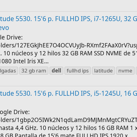
atitude 5530. 15'6 p. FULLHD IPS, i7-1265U, 32
evo
le Drive:
/folders/127EGkJhEE7O4OCVUyJb-RXmf2FAaX0rV?us
z. 10 núcleos y 12 hilos 32 GB RAM SSD NVME de 5
0 Intel Iris XE...
ulgadas
32 gb ram
dell
fullhd ips
latitude
nvme
atitude 5530. 15'6 p. FULLHD IPS, i5-1245U, 16
gle Drive:
ve/folders/1gbp2O5IWk2N1qdLamD9MJMnMgtCRYuZ
hasta 4,4 GHz. 10 núcleos y 12 hilos 16 GB RAM 1 
 GB Pantalla de 15'6 mate FULLHD IPS 1920 x...