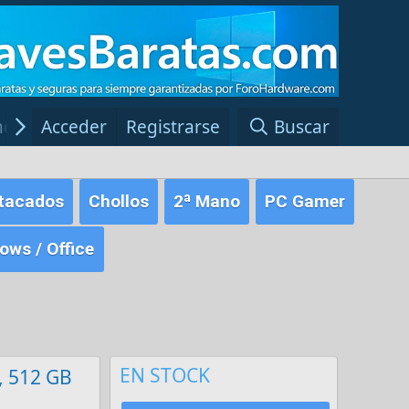
ncias Windows
Acceder
Registrarse
Red Fansite.es
Buscar
tacados
Chollos
2ª Mano
PC Gamer
ws / Office
EN STOCK
, 512 GB