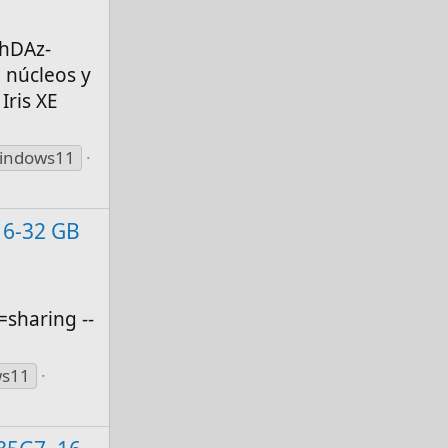
1hDAz-
 núcleos y
Iris XE
indows11
 16-32 GB
sharing --
ws11