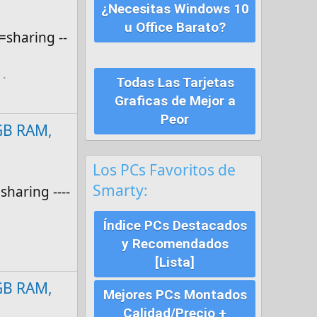
¿Necesitas Windows 10
u Office Barato?
sharing --
Todas Las Tarjetas
Graficas de Mejor a
Peor
 GB RAM,
Los PCs Favoritos de
Smarty:
haring ----
Índice PCs Destacados
y Recomendados
[Lista]
 GB RAM,
Mejores PCs Montados
Calidad/Precio +