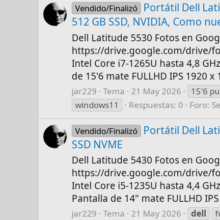
Portátil Dell L
Vendido/Finalizó
512 GB SSD, NVIDIA, Como nu
Dell Latitude 5530 Fotos en Goog
https://drive.google.com/drive
Intel Core i7-1265U hasta 4,8 GH
de 15'6 mate FULLHD IPS 1920 x 108
jar229
Tema
21 May 2026
15'6 p
windows11
Respuestas: 0
Foro:
S
Portátil Dell L
Vendido/Finalizó
SSD NVME
Dell Latitude 5430 Fotos en Goog
https://drive.google.com/drive
Intel Core i5-1235U hasta 4,4 GH
Pantalla de 14" mate FULLHD IPS 
jar229
Tema
21 May 2026
dell
f