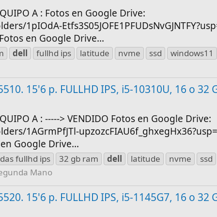
QUIPO A : Fotos en Google Drive:
folders/1pIOdA-Etfs3S05JOFE1PFUDsNvGJNTFY?usp=
 Fotos en Google Drive...
m
dell
fullhd ips
latitude
nvme
ssd
windows11
e 5510. 15'6 p. FULLHD IPS, i5-10310U, 16 o 32
QUIPO A : -----> VENDIDO Fotos en Google Drive:
folders/1AGrmPfJTl-upzozcFIAU6f_ghxegHx36?usp=s
os en Google Drive...
das fullhd ips
32 gb ram
dell
latitude
nvme
ssd
egunda Mano
e 5520. 15'6 p. FULLHD IPS, i5-1145G7, 16 o 32