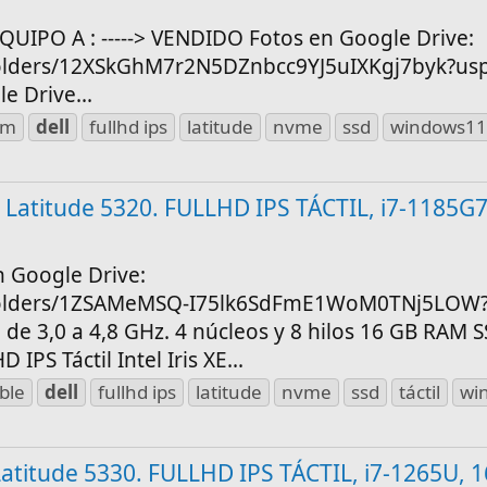
QUIPO A : -----> VENDIDO Fotos en Google Drive:
/folders/12XSkGhM7r2N5DZnbcc9YJ5uIXKgj7byk?usp
le Drive...
am
dell
fullhd ips
latitude
nvme
ssd
windows1
l Latitude 5320. FULLHD IPS TÁCTIL, i7-1185G7
n Google Drive:
e/folders/1ZSAMeMSQ-I75lk6SdFmE1WoM0TNj5LOW
 de 3,0 a 4,8 GHz. 4 núcleos y 8 hilos 16 GB RAM
IPS Táctil Intel Iris XE...
ble
dell
fullhd ips
latitude
nvme
ssd
táctil
wi
Latitude 5330. FULLHD IPS TÁCTIL, i7-1265U, 