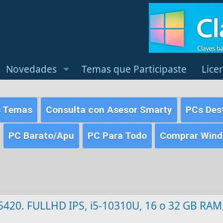
Novedades
Temas que Participaste
Lice
s Temas
Consulta con Asesor Smarty
PCs Des
PC Barato/Apu
PC Para Todo
Comprar Windo
e 5420. FULLHD IPS, i5-10310U, 16 o 32 GB RAM