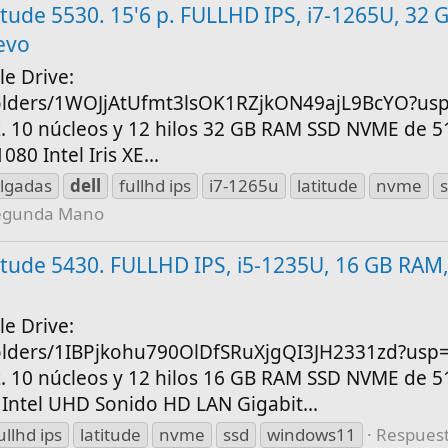
atitude 5530. 15'6 p. FULLHD IPS, i7-1265U, 32
evo
le Drive:
/folders/1WOJjAtUfmt3lsOK1RZjkON49ajL9BcYO?us
z. 10 núcleos y 12 hilos 32 GB RAM SSD NVME de 5
0 Intel Iris XE...
ulgadas
dell
fullhd ips
i7-1265u
latitude
nvme
egunda Mano
atitude 5430. FULLHD IPS, i5-1235U, 16 GB RAM
le Drive:
/folders/1IBPjkohu790OlDfSRuXjgQI3JH2331zd?usp
z. 10 núcleos y 12 hilos 16 GB RAM SSD NVME de 
Intel UHD Sonido HD LAN Gigabit...
ullhd ips
latitude
nvme
ssd
windows11
Respuest