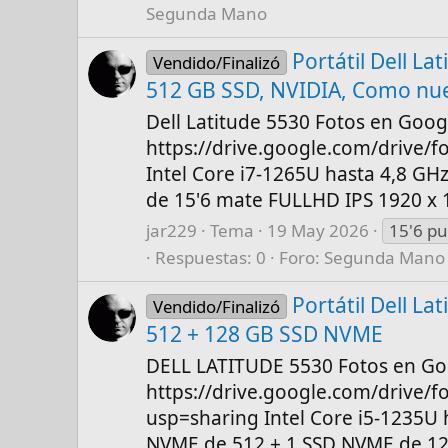
Segunda Mano
Portátil Dell L
Vendido/Finalizó
512 GB SSD, NVIDIA, Como nu
Dell Latitude 5530 Fotos en Goog
https://drive.google.com/drive
Intel Core i7-1265U hasta 4,8 GH
de 15'6 mate FULLHD IPS 1920 x 108
jar229
Tema
19 May 2026
15'6 p
Respuestas: 0
Foro:
Segunda Mano
Portátil Dell L
Vendido/Finalizó
512 + 128 GB SSD NVME
DELL LATITUDE 5530 Fotos en Goo
https://drive.google.com/dri
usp=sharing Intel Core i5-1235U 
NVME de 512 + 1 SSD NVME de 128