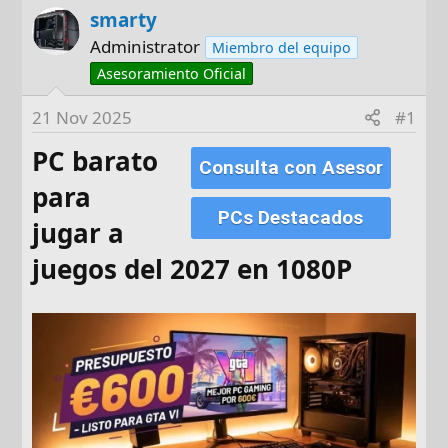
smarty
t
c
o
h
Administrator
Miembro del equipo
r
a
Asesoramiento Oficial
d
e
21 Nov 2025
#1
i
PC barato
n
Consulta con Asesor
i
para
c
PCs Destacados
jugar a
i
o
juegos del 2027 en 1080P