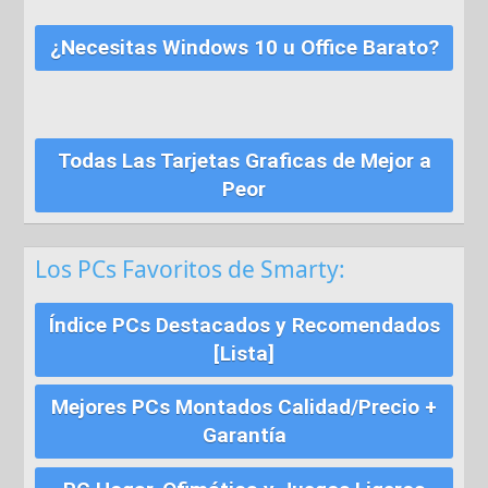
¿Necesitas Windows 10 u Office Barato?
Todas Las Tarjetas Graficas de Mejor a
Peor
Los PCs Favoritos de Smarty:
Índice PCs Destacados y Recomendados
[Lista]
Mejores PCs Montados Calidad/Precio +
Garantía