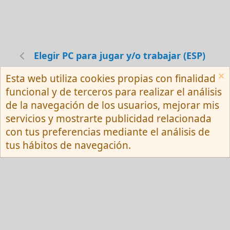
Elegir PC para jugar y/o trabajar (ESP)
Esta web utiliza cookies propias con finalidad
Español (Neutro) Tu
funcional y de terceros para realizar el análisis
Contactarnos
Términos y reglas
de la navegación de los usuarios, mejorar mis
Privacy policy
Ayuda
R
servicios y mostrarte publicidad relacionada
S
S
con tus preferencias mediante el análisis de
®
Community platform by XenForo
© 2010-
tus hábitos de navegación.
2026 XenForo Ltd.