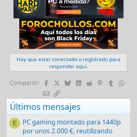
s
:
Hay que estar conectado o registrado para
responder aquí.
Facebook
X
Bluesky
LinkedIn
Reddit
Pinterest
Tumblr
Wha
Compartir:
E-mail
Enlace
Últimos mensajes
PC gaming montado para 1440p
E
por unos 2.000 €, reutilizando