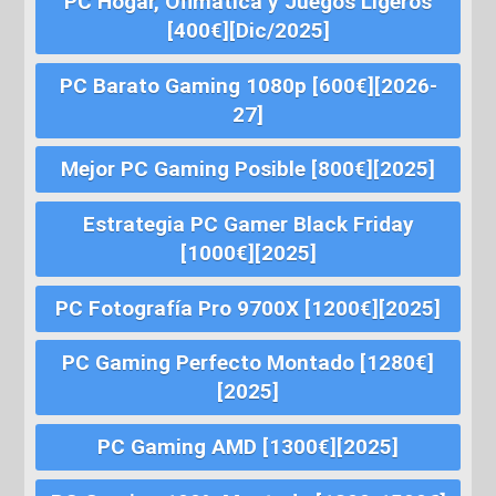
PC Hogar, Ofimática y Juegos Ligeros
[400€][Dic/2025]
PC Barato Gaming 1080p [600€][2026-
27]
Mejor PC Gaming Posible [800€][2025]
Estrategia PC Gamer Black Friday
[1000€][2025]
PC Fotografía Pro 9700X [1200€][2025]
PC Gaming Perfecto Montado [1280€]
[2025]
PC Gaming AMD [1300€][2025]