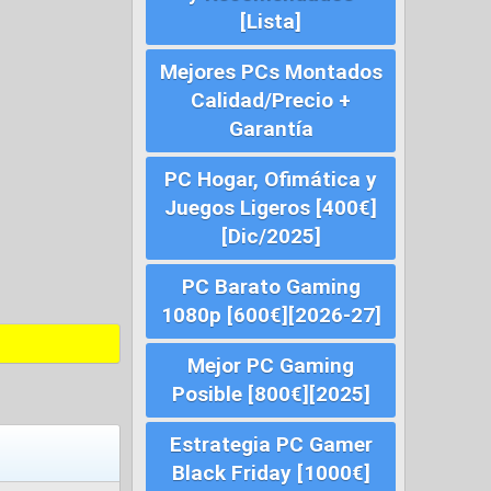
[Lista]
Mejores PCs Montados
Calidad/Precio +
Garantía
PC Hogar, Ofimática y
Juegos Ligeros [400€]
[Dic/2025]
PC Barato Gaming
1080p [600€][2026-27]
Mejor PC Gaming
Posible [800€][2025]
Estrategia PC Gamer
Black Friday [1000€]