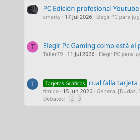
PC Edición profesional Youtube
smarty
17 Jul 2026
Elegir PC para jug
Elegir Pc Gaming como está el 
T
Taker79
11 Jul 2026
Elegir PC para ju
cual falla tarjet
Tarjetas Gráficas
T
timido
15 Jun 2026
General [Dudas, 
2
3
Debates]