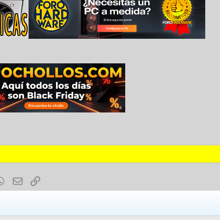
est
mblr
WhatsApp
E-mail
Enlace