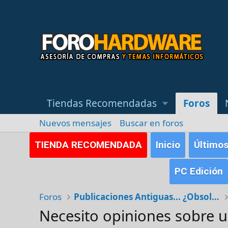
Tiendas Recomendadas
Foros
Nuevos mensajes
Buscar en foros
TIENDA RECOMENDADA
Inicio
Último
PC Edición
Foros
Publicaciones Antiguas... ¿Obsoletas?
Necesito opiniones sobre 