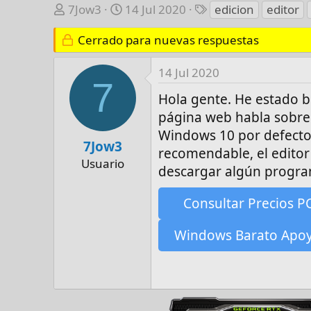
A
F
E
7Jow3
14 Jul 2020
edicion
editor
u
e
t
t
Cerrado para nuevas respuestas
c
i
o
h
q
r
a
u
14 Jul 2020
7
d
e
Hola gente. He estado 
e
t
página web habla sobre 
i
a
Windows 10 por defecto
n
s
7Jow3
i
recomendable, el edito
Usuario
c
descargar algún progra
i
o
Consultar Precios P
Windows Barato Apo