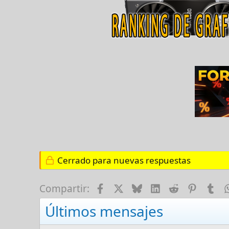
Cerrado para nuevas respuestas
Facebook
X
Bluesky
LinkedIn
Reddit
Pinter
Tu
Compartir:
Últimos mensajes