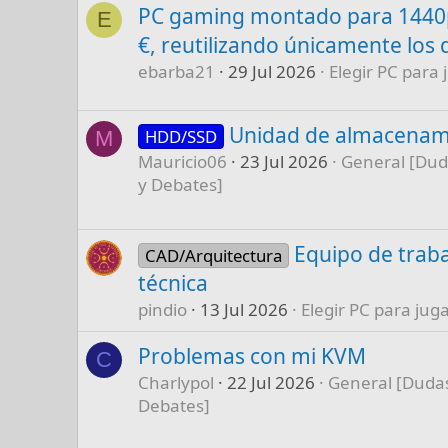
PC gaming montado para 1440p
E
€, reutilizando únicamente los 
ebarba21
29 Jul 2026
Elegir PC para 
Unidad de almacenam
HDD/SSD
M
Mauricio06
23 Jul 2026
General [Dud
y Debates]
Equipo de traba
CAD/Arquitectura
técnica
pindio
13 Jul 2026
Elegir PC para juga
Problemas con mi KVM
C
Charlypol
22 Jul 2026
General [Dudas
Debates]