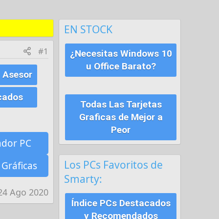
EN STOCK
#1
¿Necesitas Windows 10
u Office Barato?
 Asesor
cados
Todas Las Tarjetas
Graficas de Mejor a
Peor
ador PC
Los PCs Favoritos de
 Gráficas
Smarty:
24 Ago 2020
Índice PCs Destacados
y Recomendados