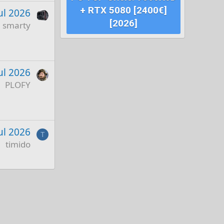
+ RTX 5080 [2400€]
ul 2026
[2026]
smarty
ul 2026
PLOFY
Jul 2026
T
timido