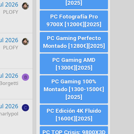
[2025]
ul 2026
PLOFY
PC Fotografía Pro
9700X [1200€][2025]
PC Gaming Perfecto
ul 2026
Montado [1280€][2025]
PLOFY
PC Gaming AMD
[1300€][2025]
ul 2026
B
PC Gaming 100%
Borgetti
Montado [1300-1500€]
[2025]
ul 2026
C
PC Edición 4K Fluido
harlypol
[1600€][2025]
PC TOP Crisis: 9800X3D