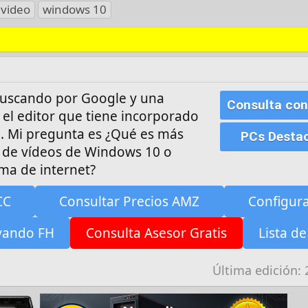
video
windows 10
buscando por Google y una
Consulta con
el editor que tiene incorporado
. Mi pregunta es ¿Qué es más
PCs Desta
r de vídeos de Windows 10 o
ma de internet?
CC
Consultar Precios AMZ
Configur
yando FH
Consulta Asesor Gratis
Lista de
Última edición: