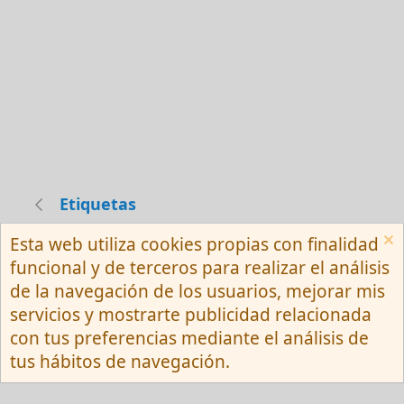
Etiquetas
Esta web utiliza cookies propias con finalidad
Español (Neutro) Tu
funcional y de terceros para realizar el análisis
Contactarnos
Términos y reglas
de la navegación de los usuarios, mejorar mis
Privacy policy
Ayuda
R
servicios y mostrarte publicidad relacionada
S
S
con tus preferencias mediante el análisis de
®
Community platform by XenForo
© 2010-
tus hábitos de navegación.
2026 XenForo Ltd.