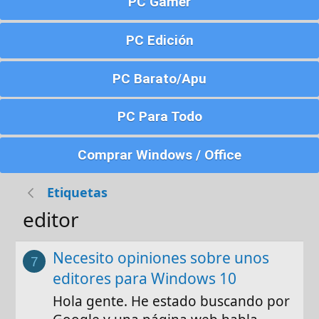
PC Gamer
PC Edición
PC Barato/Apu
PC Para Todo
Comprar Windows / Office
Etiquetas
editor
Necesito opiniones sobre unos
7
editores para Windows 10
Hola gente. He estado buscando por