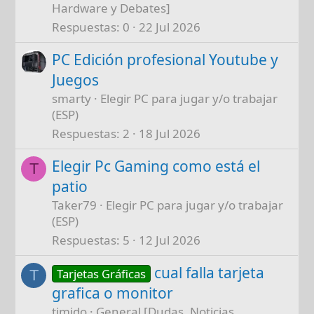
Hardware y Debates]
Respuestas
0
22 Jul 2026
PC Edición profesional Youtube y
Juegos
smarty
Elegir PC para jugar y/o trabajar
(ESP)
Respuestas
2
18 Jul 2026
Elegir Pc Gaming como está el
T
patio
Taker79
Elegir PC para jugar y/o trabajar
(ESP)
Respuestas
5
12 Jul 2026
cual falla tarjeta
Tarjetas Gráficas
T
grafica o monitor
timido
General [Dudas, Noticias,