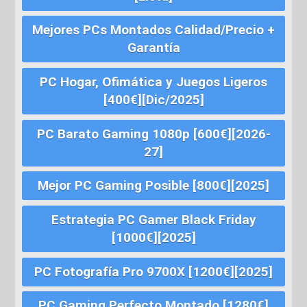
Mejores PCs Montados Calidad/Precio +
Garantía
PC Hogar, Ofimática y Juegos Ligeros
[400€][Dic/2025]
PC Barato Gaming 1080p [600€][2026-
27]
Mejor PC Gaming Posible [800€][2025]
Estrategia PC Gamer Black Friday
[1000€][2025]
PC Fotografía Pro 9700X [1200€][2025]
PC Gaming Perfecto Montado [1280€]