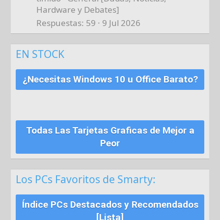
Hardware y Debates]
Respuestas
59
9 Jul 2026
EN STOCK
¿Necesitas Windows 10 u Office Barato?
Todas Las Tarjetas Graficas de Mejor a
Peor
Los PCs Favoritos de Smarty:
Índice PCs Destacados y Recomendados
[Lista]