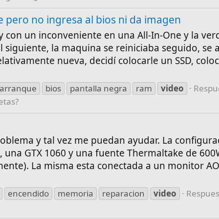
 pero no ingresa al bios ni da imagen
y con un inconveniente en una All-In-One y la ver
l siguiente, la maquina se reiniciaba seguido, se
ativamente nueva, decidí colocarle un SSD, coloc
arranque
bios
pantalla negra
ram
video
Respue
etas?
roblema y tal vez me puedan ayudar. La configura
m, una GTX 1060 y una fuente Thermaltake de 600
ente). La misma esta conectada a un monitor AO
encendido
memoria
reparacion
video
Respues