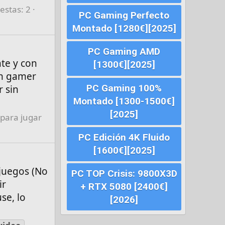
estas: 2
PC Gaming Perfecto
Montado [1280€][2025]
PC Gaming AMD
te y con
[1300€][2025]
un gamer
PC Gaming 100%
r sin
Montado [1300-1500€]
[2025]
 para jugar
PC Edición 4K Fluido
[1600€][2025]
 juegos (No
PC TOP Crisis: 9800X3D
ir
+ RTX 5080 [2400€]
se, lo
[2026]