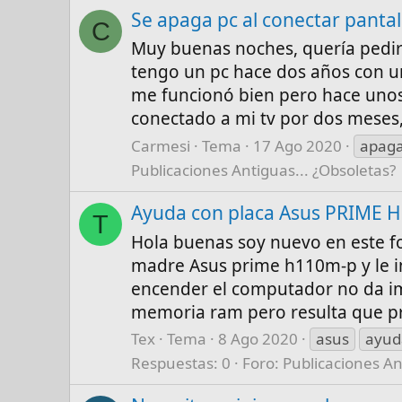
Se apaga pc al conectar pantal
C
Muy buenas noches, quería pedir
tengo un pc hace dos años con 
me funcionó bien pero hace uno
conectado a mi tv por dos meses, 
Carmesi
Tema
17 Ago 2020
apag
Publicaciones Antiguas... ¿Obsoletas?
Ayuda con placa Asus PRIME 
T
Hola buenas soy nuevo en este fo
madre Asus prime h110m-p y le in
encender el computador no da im
memoria ram pero resulta que pr
Tex
Tema
8 Ago 2020
asus
ayud
Respuestas: 0
Foro:
Publicaciones An