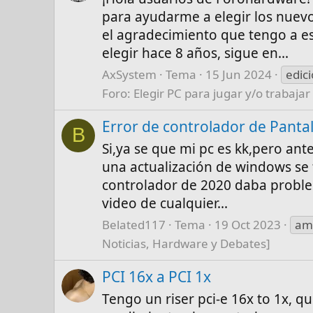
para ayudarme a elegir los nuev
el agradecimiento que tengo a 
elegir hace 8 años, sigue en...
AxSystem
Tema
15 Jun 2024
edic
Foro:
Elegir PC para jugar y/o trabajar
Error de controlador de Panta
B
Si,ya se que mi pc es kk,pero an
una actualización de windows se t
controlador de 2020 daba problem
video de cualquier...
Belated117
Tema
19 Oct 2023
am
Noticias, Hardware y Debates]
PCI 16x a PCI 1x
Tengo un riser pci-e 16x to 1x, qu