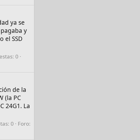
dad ya se
 apagaba y
o el SSD
stas: 0
ción de la
W (la PC
C 24G1. La
tas: 0
Foro: