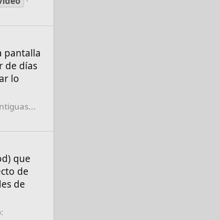
video
 pantalla
r de días
ar lo
ntiguas...
od) que
ecto de
des de
: