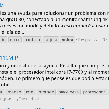
la
les una ayuda para solucionar un problema con m
una gtx1080, conectado a un monitor Samsung 4k
s meses me mudé y debido a eso empecé a usar e
el día de...
ado
error
pantalla
tarjeta
video
Respuestas: 0
H110M-P
ro y necesito de su ayuda. Resulta que compre la
stale el procesador intel core i7-7700 y al mome
ágen. Lo primero que pense es que podía estar 
obe...
a
imagen
intel
mothee
placa base
procesador
tiguas... ¿Obsoletas?