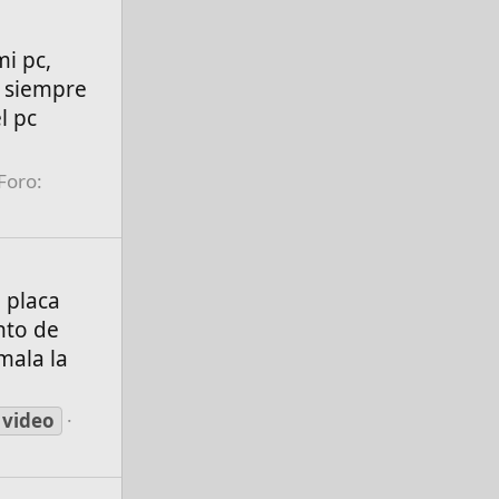
i pc,
, siempre
l pc
Foro:
 placa
nto de
mala la
video