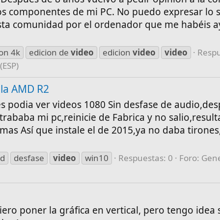
os componentes de mi PC. No puedo expresar lo s
esta comunidad por el ordenador que me habéis 
ion 4k
edicion de
video
edicion
video
video
Respu
 (ESP)
lla AMD R2
tes podia ver videos 1080 Sin desfase de audio,de
rababa mi pc,reinicie de Fabrica y no salio,result
as Así que instale el de 2015,ya no daba tirones
d
desfase
video
win10
Respuestas: 0
Foro:
Gene
iero poner la gráfica en vertical, pero tengo idea 