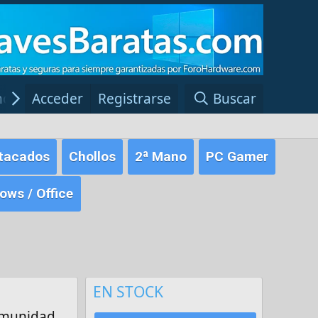
ncias Windows
Acceder
Registrarse
Red Fansite.es
Buscar
tacados
Chollos
2ª Mano
PC Gamer
ws / Office
EN STOCK
comunidad