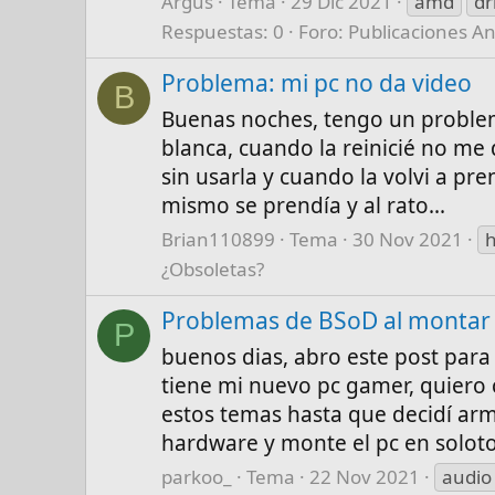
Argus
Tema
29 Dic 2021
amd
dr
Respuestas: 0
Foro:
Publicaciones An
Problema: mi pc no da video
B
Buenas noches, tengo un problem
blanca, cuando la reinicié no me 
sin usarla y cuando la volvi a pr
mismo se prendía y al rato...
Brian110899
Tema
30 Nov 2021
¿Obsoletas?
Problemas de BSoD al montar
P
buenos dias, abro este post para
tiene mi nuevo pc gamer, quiero
estos temas hasta que decidí arm
hardware y monte el pc en soloto
parkoo_
Tema
22 Nov 2021
audio