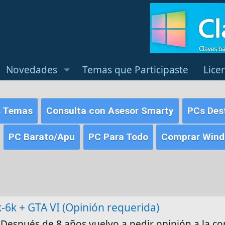
Novedades
Temas que Participaste
Lice
s Temas
Consulta con Asesor Smarty
PCs Des
PC Barato/Apu
PC Para Todo
Comprar Windo
-6k + GTA VI (Opinión requerida)
 Después de 8 años vuelvo a pedir opinión a la 