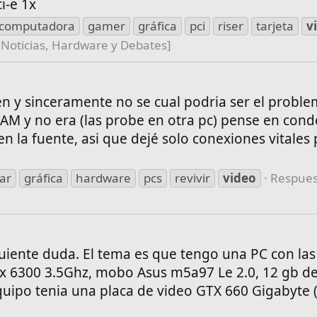
i-e 1x
computadora
gamer
gráfica
pci
riser
tarjeta
v
 Noticias, Hardware y Debates]
 y sinceramente no se cual podria ser el proble
AM y no era (las probe en otra pc) pense en con
n la fuente, asi que dejé solo conexiones vitales
ar
gráfica
hardware
pcs
revivir
video
Respues
guiente duda. El tema es que tengo una PC con las
fx 6300 3.5Ghz, mobo Asus m5a97 Le 2.0, 12 gb d
equipo tenia una placa de video GTX 660 Gigabyte 