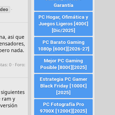
Garantía
ideo
PC Hogar, Ofimática y
Juegos Ligeros [400€]
[Dic/2025]
ma, asi que
PC Barato Gaming
densadores,
1080p [600€][2026-27]
 pero nada.
Mejor PC Gaming
tas: 0
Foro:
Posible [800€][2025]
Estrategia PC Gamer
Black Friday [1000€]
 siguientes
[2025]
e ram y
PC Fotografía Pro
(versión
9700X [1200€][2025]