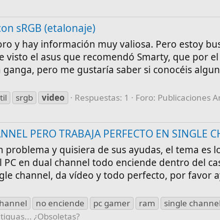
con sRGB (etalonaje)
foro y hay información muy valiosa. Pero estoy b
he visto el asus que recomendó Smarty, que por el
a ganga, pero me gustaría saber si conocéis algu
il
srgb
video
Respuestas: 1
Foro:
Publicaciones An
ANNEL PERO TRABAJA PERFECTO EN SINGLE 
n problema y quisiera de sus ayudas, el tema es l
 el PC en dual channel todo enciende dentro del c
gle channel, da vídeo y todo perfecto, por favor 
channel
no enciende
pc gamer
ram
single channe
tiguas... ¿Obsoletas?