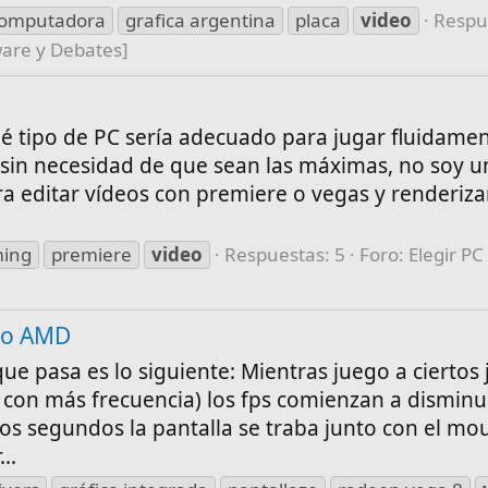
omputadora
grafica argentina
placa
video
Respu
ware y Debates]
 tipo de PC sería adecuado para jugar fluidamen
s (sin necesidad de que sean las máximas, no soy 
ra editar vídeos con premiere o vegas y renderiza
ing
premiere
video
Respuestas: 5
Foro:
Elegir PC
deo AMD
ue pasa es lo siguiente: Mientras juego a ciertos
con más frecuencia) los fps comienzan a disminu
os segundos la pantalla se traba junto con el mou
..