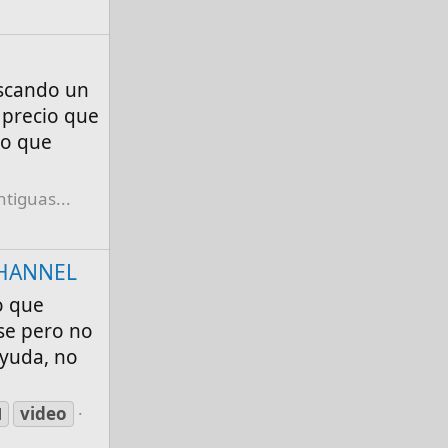
uscando un
 precio que
no que
tiguas...
CHANNEL
o que
ase pero no
ayuda, no
l
video