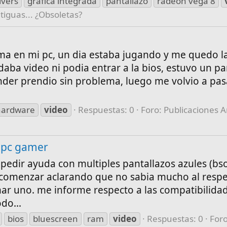
ivers
gráfica integrada
pantallazo
radeon vega 8
tiguas... ¿Obsoletas?
a en mi pc, un dia estaba jugando y me quedo la
daba video ni podia entrar a la bios, estuvo un pa
ender prendio sin problema, luego me volvio a pas
hardware
video
Respuestas: 0
Foro:
Publicaciones A
 pc gamer
 pedir ayuda con multiples pantallazos azules (bs
 comenzar aclarando que no sabia mucho al resp
ar uno. me informe respecto a las compatibilida
do...
bios
bluescreen
ram
video
Respuestas: 0
Foro