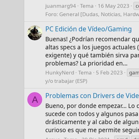
juanmarg94
Tema
16 May 2023
c
Foro:
General [Dudas, Noticias, Hard
PC Edición de Vídeo/Gaming
Buenas! ¿Podrían recomendar qué
altas specs a los juegos actuale
exigente) y qué también sirva pa
problemas? La prioridad en...
HunkyNerd
Tema
5 Feb 2023
gam
y/o trabajar (ESP)
Problemas con Drivers de Vi
A
Bueno, por donde empezar... Lo q
sucede con todos y algunos pasa 
drásticamente y al cabo de algun
curioso es que me permite seguir.