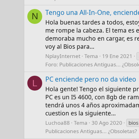
Tengo una All-In-One, enciende
N
Hola buenas tardes a todos, esto
me rompe la cabeza. El tema es e
demoraba mucho en cargar, es rel
voy al Bios para...
NplayInternet
Tema
19 Ene 2021
Foro:
Publicaciones Antiguas... ¿Obsol
PC enciende pero no da video
L
Hola gente! Tengo el siguiente p
PC es un I5 4600, con 8gb de ra
tendrá unos 4 años aproximadam
cuestion es la siguiente...
Luchoa88
Tema
30 Ago 2020
bios
Publicaciones Antiguas... ¿Obsoletas?