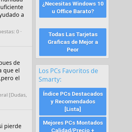
¿Necesitas Windows 10
uficiente
u Office Barato?
ayudado a
estas: 0
Todas Las Tarjetas
Graficas de Mejor a
Peor
spues de
Los PCs Favoritos de
a que el
,pero el
Smarty:
Índice PCs Destacados
ral [Dudas,
y Recomendados
[Lista]
Mejores PCs Montados
si pierde
Calidad/Precio +