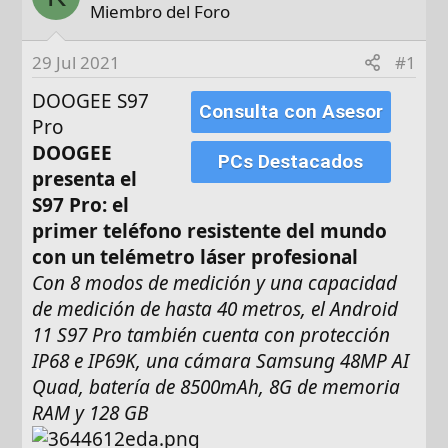
d
Miembro del Foro
e
i
29 Jul 2021
#1
n
DOOGEE S97
i
Consulta con Asesor
Pro
c
i
DOOGEE
PCs Destacados
o
presenta el
S97 Pro: el
primer teléfono resistente del mundo
con un telémetro láser profesional
Con 8 modos de medición y una capacidad
de medición de hasta 40 metros, el Android
11 S97 Pro también cuenta con protección
IP68 e IP69K, una cámara Samsung 48MP AI
Quad, batería de 8500mAh, 8G de memoria
RAM y 128 GB