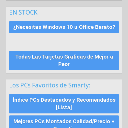
EN STOCK
¿Necesitas Windows 10 u Office Barato?
Todas Las Tarjetas Graficas de Mejor a
Peor
Los PCs Favoritos de Smarty:
Índice PCs Destacados y Recomendados
[Lista]
Mejores PCs Montados Calidad/Precio +