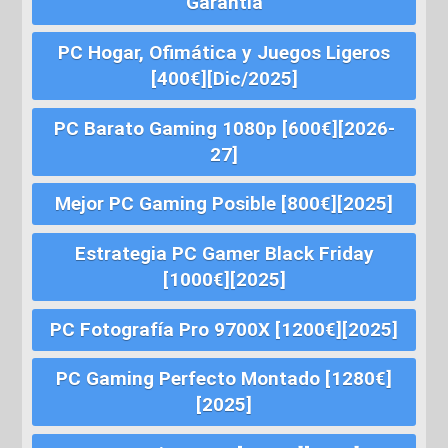
Garantía
PC Hogar, Ofimática y Juegos Ligeros
[400€][Dic/2025]
PC Barato Gaming 1080p [600€][2026-
27]
Mejor PC Gaming Posible [800€][2025]
Estrategia PC Gamer Black Friday
[1000€][2025]
PC Fotografía Pro 9700X [1200€][2025]
PC Gaming Perfecto Montado [1280€]
[2025]