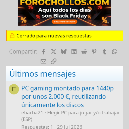
Cerrado para nuevas respuestas
Facebook
X
Bluesky
LinkedIn
Reddit
Pinterest
Tumblr
Wha
Compartir:
E-mail
Enlace
Últimos mensajes
PC gaming montado para 1440p
E
por unos 2.000 €, reutilizando
únicamente los discos
ebarba21
Elegir PC para jugar y/o trabajar
(ESP)
Respuestas
1
29 Jul 2026