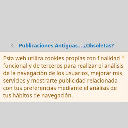
Publicaciones Antiguas... ¿Obsoletas?
Esta web utiliza cookies propias con finalidad
Español (Neutro) Tu
funcional y de terceros para realizar el análisis
Contactarnos
Términos y reglas
de la navegación de los usuarios, mejorar mis
Privacy policy
Ayuda
R
servicios y mostrarte publicidad relacionada
S
S
con tus preferencias mediante el análisis de
®
Community platform by XenForo
© 2010-
tus hábitos de navegación.
2026 XenForo Ltd.