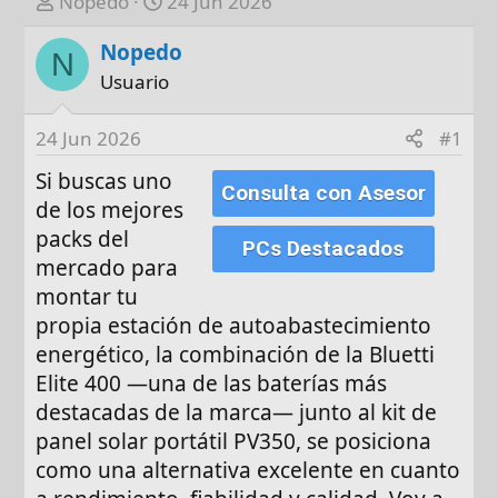
A
F
Nopedo
24 Jun 2026
u
e
Nopedo
t
c
N
o
h
Usuario
r
a
d
24 Jun 2026
#1
e
Si buscas uno
i
Consulta con Asesor
n
de los mejores
i
packs del
PCs Destacados
c
mercado para
i
montar tu
o
propia estación de autoabastecimiento
energético, la combinación de la Bluetti
Elite 400 —una de las baterías más
destacadas de la marca— junto al kit de
panel solar portátil PV350, se posiciona
como una alternativa excelente en cuanto