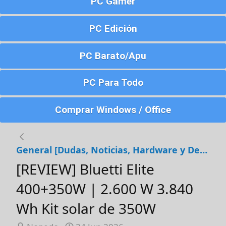
PC Gamer
PC Edición
PC Barato/Apu
PC Para Todo
Comprar Windows / Office
General [Dudas, Noticias, Hardware y Debates]
[REVIEW] Bluetti Elite
400+350W | 2.600 W 3.840
Wh Kit solar de 350W