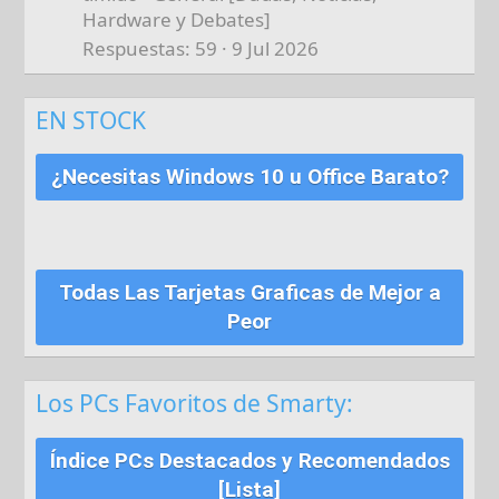
Hardware y Debates]
Respuestas
59
9 Jul 2026
EN STOCK
¿Necesitas Windows 10 u Office Barato?
Todas Las Tarjetas Graficas de Mejor a
Peor
Los PCs Favoritos de Smarty:
Índice PCs Destacados y Recomendados
[Lista]