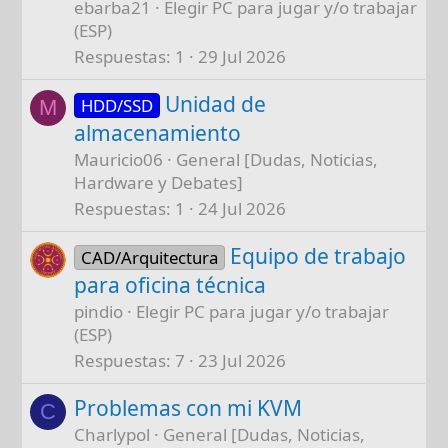
ebarba21
Elegir PC para jugar y/o trabajar
1440p
(ESP)
Se podría modificar alguna cosa en pos de
Respuestas
1
29 Jul 2026
mejorar a una gráfica mejor, como por
Unidad de
ejemplo una RX9070XT 16gb por 640€, que
HDD/SSD
M
ya seria dar un salto importante a la hora de
almacenamiento
jugar, pues estamos hablando ya de una
Mauricio06
General [Dudas, Noticias,
gráfica gama alta, que sería entre 60 y 70%
Hardware y Debates]
más rápida!!
Respuestas
1
24 Jul 2026
Te saldría por unos 1000-1100€ con un
equipo similar
Equipo de trabajo
CAD/Arquitectura
para oficina técnica
saludos
pindio
Elegir PC para jugar y/o trabajar
(ESP)
Respuestas
7
23 Jul 2026
Problemas con mi KVM
C
Charlypol
General [Dudas, Noticias,