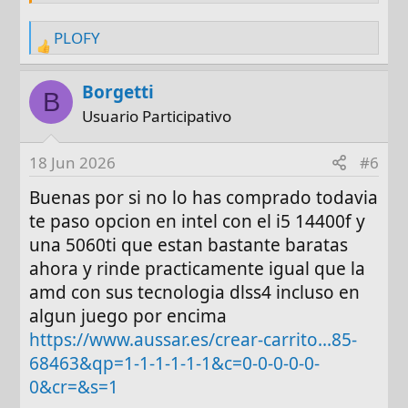
amd-ryzen-7-5700x-t-procesador-am4
PLOFY
-Gigabyte B550 EAGLE WIFI6 Socket AM4 --
R
115.95 Coolmod
e
https://www.coolmod.com/gigabyte-b550-
a
Borgetti
B
eagle-wifi6-socket-am4/
c
Usuario Participativo
- Disipador de CPU Thermalright Assassin
t
Spirit 120 V2 Plus -- 21.90€ Amazon
i
18 Jun 2026
#6
https://www.amazon.es/dp/B0GFD6KGKT/ref
o
=sspa_dk_detail_5?
n
Buenas por si no lo has comprado todavia
psc=1&aref=BqyeMGZqOt&sp_csd=d2lkZ2V0T
s
te paso opcion en intel con el i5 14400f y
mFtZT1zcF9kZXRhaWwy
:
una 5060ti que estan bastante baratas
- Fuente/PSU be quiet! System Power 11 M
ahora y rinde practicamente igual que la
80+ Gold 750W ATX 3.1 PCIE 5.1 Modular --
79.95€ Coolmod
amd con sus tecnologia dlss4 incluso en
https://www.coolmod.com/be-quiet-system-
algun juego por encima
power-11-m-80-plus-gold-750w-atx-3-1-pcie-5-
https://www.aussar.es/crear-carrito...85-
1-modular/
68463&qp=1-1-1-1-1-1&c=0-0-0-0-0-
-Caja/Torre Lian Li Lancool 216 Mesh RGB
0&cr=&s=1
Negro -- 72.95€ Coolmod