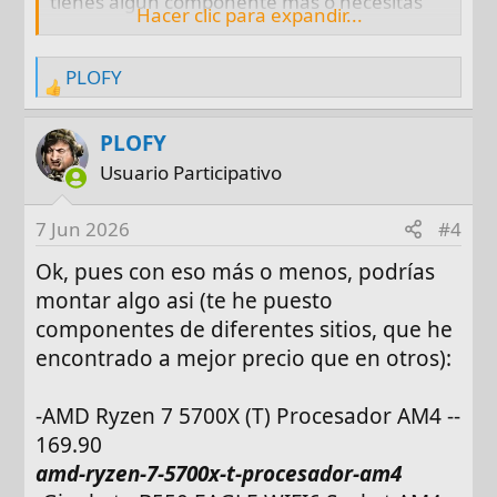
tienes algún componente más o necesitas
Hacer clic para expandir...
algún periférico, necesitas que tenga WIfi o
BT??
PLOFY
R
e
a
PLOFY
c
Usuario Participativo
t
i
7 Jun 2026
#4
o
n
Ok, pues con eso más o menos, podrías
s
montar algo asi (te he puesto
:
componentes de diferentes sitios, que he
encontrado a mejor precio que en otros):
-AMD Ryzen 7 5700X (T) Procesador AM4 --
169.90
amd-ryzen-7-5700x-t-procesador-am4