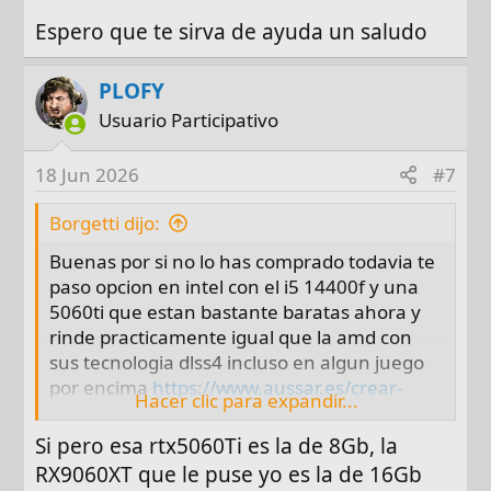
https://www.coolmod.com/lian-li-lancool-
Espero que te sirva de ayuda un saludo
216-mesh-rgb/
-Tarjeta Gráfica Powercolor Reaper AMD
Radeon RX 9060 XT 16GB GDDR6 -- 429.95€
PLOFY
Coolmod
Usuario Participativo
https://www.coolmod.com/powercolor-
reaper-amd-radeon-rx-9060-xt-16gb-gddr6/
18 Jun 2026
#7
TOTAL: 890€
Borgetti dijo:
Con esto se te quedaría un equipo molón
Buenas por si no lo has comprado todavia te
para jugara la mayoría de juegos sin
paso opcion en intel con el i5 14400f y una
problemas unos años.
5060ti que estan bastante baratas ahora y
Buen procesador AMD AM4 (plataforma AM5
rinde practicamente igual que la amd con
ahora mismo esta imposible por precio
sus tecnologia dlss4 incluso en algun juego
deshorbitado de la RAM DDR5), que rendirá
por encima
https://www.aussar.es/crear-
Hacer clic para expandir...
muy bien en cualquier tarea y juego,
carrito...85-68463&qp=1-1-1-1-1-1&c=0-0-0-0-
además de ser de bajo consumo, solo un
0-0&cr=&s=1
Si pero esa rtx5060Ti es la de 8Gb, la
65W TDP
RX9060XT que le puse yo es la de 16Gb
Placa base de calidad y acorde al procesador,
Espero que te sirva de ayuda un saludo