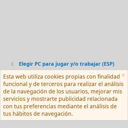
Elegir PC para jugar y/o trabajar (ESP)
Esta web utiliza cookies propias con finalidad
Español (Neutro) Tu
funcional y de terceros para realizar el análisis
Contactarnos
Términos y reglas
de la navegación de los usuarios, mejorar mis
Privacy policy
Ayuda
R
servicios y mostrarte publicidad relacionada
S
S
con tus preferencias mediante el análisis de
®
Community platform by XenForo
© 2010-
tus hábitos de navegación.
2026 XenForo Ltd.