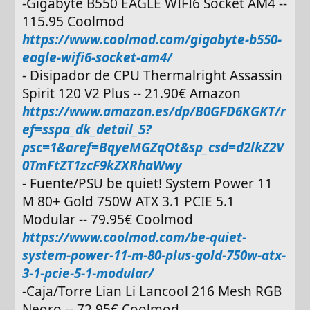
-Gigabyte B550 EAGLE WIFI6 Socket AM4 --
115.95 Coolmod
https://www.coolmod.com/gigabyte-b550-
eagle-wifi6-socket-am4/
- Disipador de CPU Thermalright Assassin
Spirit 120 V2 Plus -- 21.90€ Amazon
https://www.amazon.es/dp/B0GFD6KGKT/r
ef=sspa_dk_detail_5?
psc=1&aref=BqyeMGZqOt&sp_csd=d2lkZ2V
0TmFtZT1zcF9kZXRhaWwy
- Fuente/PSU be quiet! System Power 11
M 80+ Gold 750W ATX 3.1 PCIE 5.1
Modular -- 79.95€ Coolmod
https://www.coolmod.com/be-quiet-
system-power-11-m-80-plus-gold-750w-atx-
3-1-pcie-5-1-modular/
-Caja/Torre Lian Li Lancool 216 Mesh RGB
Negro -- 72.95€ Coolmod