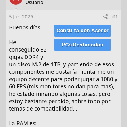
o
h
Usuario
r
a
d
5 Jun 2026
#1
e
Buenos días,
i
Consulta con Asesor
n
i
He
PCs Destacados
c
conseguido 32
i
gigas DDR4 y
o
un disco M.2 de 1TB, y partiendo de esos
componentes me gustaría montarme un
equipo decente para poder jugar a 1080 y
60 FPS (mis monitores no dan para mas),
he estado mirando algunas cosas, pero
estoy bastante perdido, sobre todo por
temas de compatibilidad...
La RAM es: