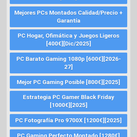
Mejores PCs Montados Calidad/Precio +
Garantía
PC Hogar, Ofimática y Juegos Ligeros
[400€][Dic/2025]
PC Barato Gaming 1080p [600€][2026-
27]
Mejor PC Gaming Posible [800€][2025]
Estrategia PC Gamer Black Friday
[1000€][2025]
PC Fotografía Pro 9700X [1200€][2025]
PC Gaming Perfecto Montado [1280€]