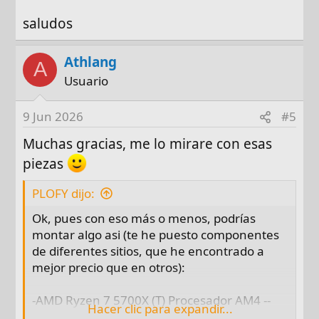
saludos
Athlang
A
Usuario
9 Jun 2026
#5
Muchas gracias, me lo mirare con esas
piezas
PLOFY dijo:
Ok, pues con eso más o menos, podrías
montar algo asi (te he puesto componentes
de diferentes sitios, que he encontrado a
mejor precio que en otros):
-AMD Ryzen 7 5700X (T) Procesador AM4 --
Hacer clic para expandir...
169.90