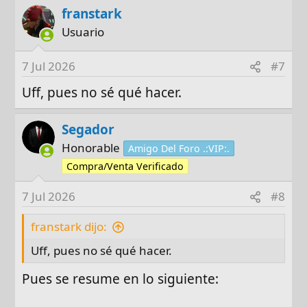
a
franstark
c
Usuario
t
i
7 Jul 2026
#7
o
n
Uff, pues no sé qué hacer.
s
:
Segador
Honorable
Amigo Del Foro .:VIP:.
Compra/Venta Verificado
7 Jul 2026
#8
franstark dijo:
Uff, pues no sé qué hacer.
Pues se resume en lo siguiente: