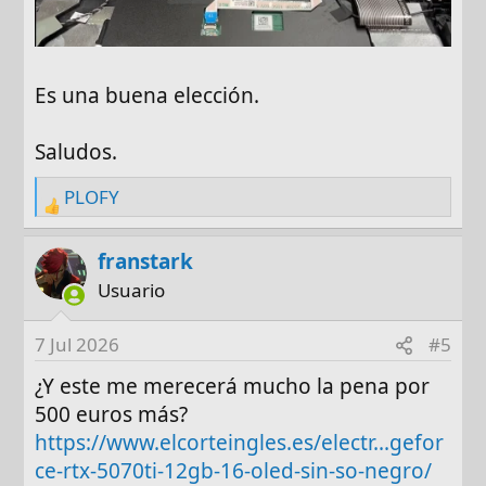
Es una buena elección.
Saludos.
PLOFY
R
e
a
franstark
c
Usuario
t
i
7 Jul 2026
#5
o
n
¿Y este me merecerá mucho la pena por
s
500 euros más?
:
https://www.elcorteingles.es/electr...gefor
ce-rtx-5070ti-12gb-16-oled-sin-so-negro/