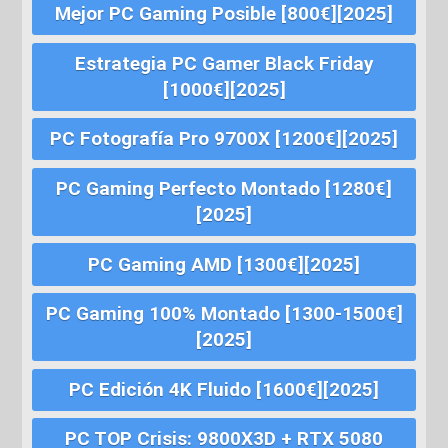
Mejor PC Gaming Posible [800€][2025]
Estrategia PC Gamer Black Friday
[1000€][2025]
PC Fotografía Pro 9700X [1200€][2025]
PC Gaming Perfecto Montado [1280€]
[2025]
PC Gaming AMD [1300€][2025]
PC Gaming 100% Montado [1300-1500€]
[2025]
PC Edición 4K Fluido [1600€][2025]
PC TOP Crisis: 9800X3D + RTX 5080