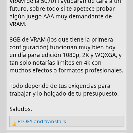
VRAM de la 5070TI ayudarán de cara a un
futuro, sobre todo si te apetece probar
algún juego AAA muy demandante de
VRAM.
8GB de VRAM (los que tiene la primera
configuración) funcionan muy bien hoy
en día para edición 1080p, 2K y WQXGA, y
tan solo notarías límites en 4k con
muchos efectos o formatos profesionales.
Todo depende de tus exigencias para
trabajar y lo holgado de tu presupuesto.
Saludos.
PLOFY
and
franstark
R
e