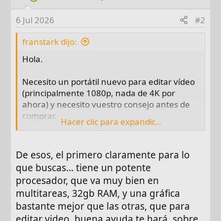
6 Jul 2026
#2
franstark dijo:
Hola.
Necesito un portátil nuevo para editar vídeo
(principalmente 1080p, nada de 4K por
ahora) y necesito vuestro consejo antes de
comprar.
Hacer clic para expandir...
Uso principal:
De esos, el primero claramente para lo
Edición de vídeo en 1080p (no creo que
que buscas... tiene un potente
necesite 4k por ahora)
procesador, que va muy bien en
Programas tipo DaVinci Resolve o Filmora
multitareas, 32gb RAM, y una gráfica
Streaming en YouTube/Twitch en directo
bastante mejor que las otras, que para
Puede que algún videojuego alguna vez,
pero hace bastante que no he jugado
editar video, buena ayuda te hará, sobre