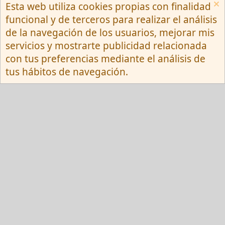
Esta web utiliza cookies propias con finalidad
Español (Neutro) Tu
funcional y de terceros para realizar el análisis
Contactarnos
Términos y reglas
de la navegación de los usuarios, mejorar mis
Privacy policy
Ayuda
R
servicios y mostrarte publicidad relacionada
S
S
con tus preferencias mediante el análisis de
®
Community platform by XenForo
© 2010-
tus hábitos de navegación.
2026 XenForo Ltd.
Red Fansite.es
Esta web usa cookies y participa en el Programa de Afiliados de Amazon EU, un
programa de publicidad para afiliados diseñado para ofrecer a sitios web un
modo de obtener comisiones por publicidad, publicitando e incluyendo enlaces a