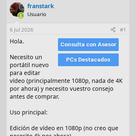
franstark
t
c
o
h
Usuario
r
a
d
6 Jul 2026
#1
e
Hola.
i
Consulta con Asesor
n
i
Necesito un
PCs Destacados
c
portátil nuevo
i
para editar
o
vídeo (principalmente 1080p, nada de 4K
por ahora) y necesito vuestro consejo
antes de comprar.
Uso principal:
Edición de vídeo en 1080p (no creo que
necesite 4k por ahora)