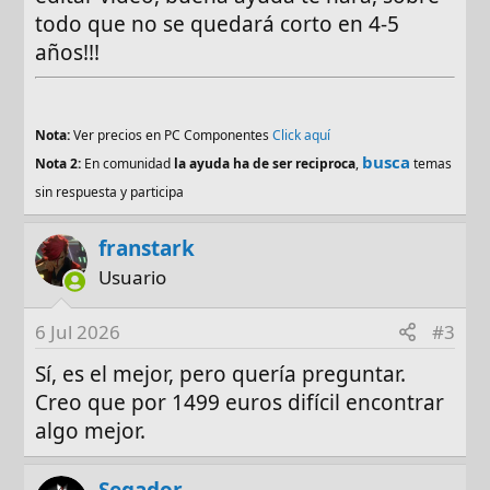
todo que no se quedará corto en 4-5
Lo que busco:
años!!!
Un procesador y una tarjeta gráfica que no
se queden cortos en 4-5 años
Nota:
Ver precios en PC Componentes
Click aquí
No necesito la bestia parda del mercado,
busca
Nota 2:
En comunidad
la ayuda ha de ser reciproca
,
temas
pero sí que no vaya justo
Pantalla de calidad
sin respuesta y participa
Presupuesto orientativo: 1500 (2000 solo si
merece mucho la pena) €
franstark
Usuario
¿Merece la pena priorizar más núcleos/hilos
en el CPU o más VRAM en la GPU para este
6 Jul 2026
#3
uso?
Sí, es el mejor, pero quería preguntar.
¿Intel o AMD para este tipo de carga de
Creo que por 1499 euros difícil encontrar
trabajo?
algo mejor.
¿i7 o i9, Core 7/9? (o equivalentes Ryzen)