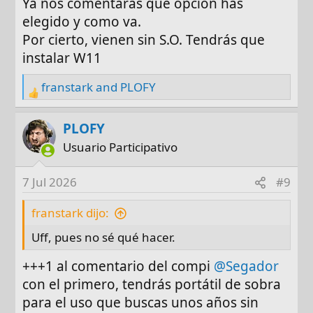
Ya nos comentarás que opción has
elegido y como va.
Por cierto, vienen sin S.O. Tendrás que
instalar W11
franstark
and
PLOFY
R
e
a
PLOFY
c
Usuario Participativo
t
i
7 Jul 2026
#9
o
n
franstark dijo:
s
Uff, pues no sé qué hacer.
:
+++1 al comentario del compi
@Segador
con el primero, tendrás portátil de sobra
para el uso que buscas unos años sin