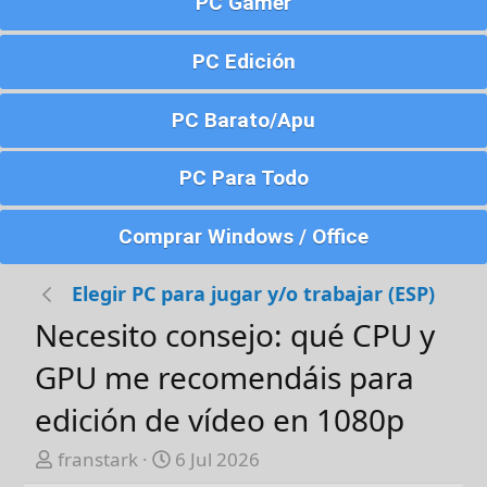
PC Gamer
PC Edición
PC Barato/Apu
PC Para Todo
Comprar Windows / Office
Elegir PC para jugar y/o trabajar (ESP)
Necesito consejo: qué CPU y
GPU me recomendáis para
edición de vídeo en 1080p
A
F
franstark
6 Jul 2026
u
e