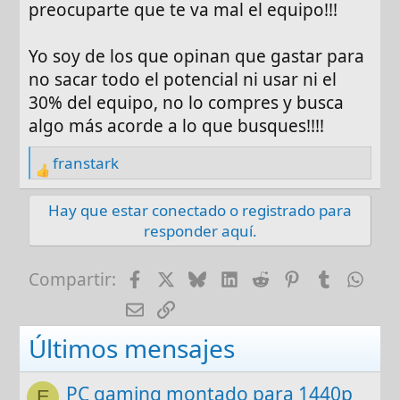
preocuparte que te va mal el equipo!!!
Yo soy de los que opinan que gastar para
no sacar todo el potencial ni usar ni el
30% del equipo, no lo compres y busca
algo más acorde a lo que busques!!!!
franstark
R
e
Hay que estar conectado o registrado para
a
responder aquí.
c
t
i
Facebook
X
Bluesky
LinkedIn
Reddit
Pinterest
Tumblr
Wha
Compartir:
o
E-mail
Enlace
n
s
Últimos mensajes
:
PC gaming montado para 1440p
E