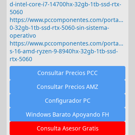
d-intel-core-i7-14700hx-32gb-1tb-ssd-rtx-
5060
https://www.pccomponentes.com/porta...
0-32gb-1tb-ssd-rtx-5060-sin-sistema-
operativo
https://www.pccomponentes.com/porta...
s-16-amd-ryzen-9-8940hx-32gb-1tb-ssd-
rtx-5060
Consultar Precios PCC
Consultar Precios AMZ
Configurador PC
Windows Barato Apoyando FH
Consulta Asesor Gratis