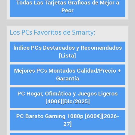
Todas Las Tarjetas Graficas de Mejor a
Peor
Los PCs Favoritos de Smarty:
Índice PCs Destacados y Recomendados
[Lista]
Mejores PCs Montados Calidad/Precio +
Garantía
PC Hogar, Ofimática y Juegos Ligeros
[400€][Dic/2025]
PC Barato Gaming 1080p [600€][2026-
27]