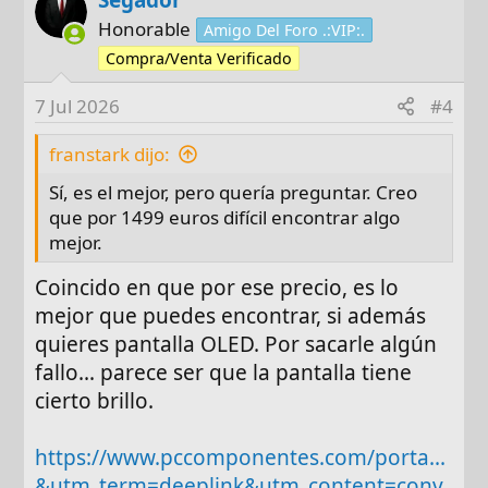
Segador
Honorable
¿Nvidia o AMD en gráfica, teniendo en
Amigo Del Foro .:VIP:.
cuenta la aceleración por hardware en
Compra/Venta Verificado
edición (NVENC vs alternativas)
7 Jul 2026
#4
Acabo ver estas ofertas de hoy.
franstark dijo:
https://www.pccomponentes.com/porta...-14
Sí, es el mejor, pero quería preguntar. Creo
700hx-32gb-1tb-ssd-rtx-5070-8gb-oled-negro
que por 1499 euros difícil encontrar algo
https://www.pccomponentes.com/porta...d-
mejor.
intel-core-i7-14700hx-32gb-1tb-ssd-rtx-5060
https://www.pccomponentes.com/porta...0-
Coincido en que por ese precio, es lo
32gb-1tb-ssd-rtx-5060-sin-sistema-operativo
mejor que puedes encontrar, si además
https://www.pccomponentes.com/porta...s-
quieres pantalla OLED. Por sacarle algún
16-amd-ryzen-9-8940hx-32gb-1tb-ssd-rtx-
fallo... parece ser que la pantalla tiene
5060
cierto brillo.
https://www.pccomponentes.com/porta...
&utm_term=deeplink&utm_content=conv