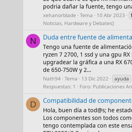
podria dañar la fuente, tengo u
xehanorblade
Tema
10 Abr 2023
Noticias, Hardware y Debates]
Duda entre fuente de aliment
N
Tengo una fuente de alimentación
ryzen 7 2700, 1 ssd y una gpu RX
upgradear la gráfica a una RX 670
de 650-750W y 2...
Nath94
Tema
13 Dic 2022
ayuda
Respuestas: 1
Foro:
Publicaciones An
Compatibilidad de componente
D
Hola, buen día a tod@s; he esta
Los componentes son todos comol
tengo contemplada con este ensam