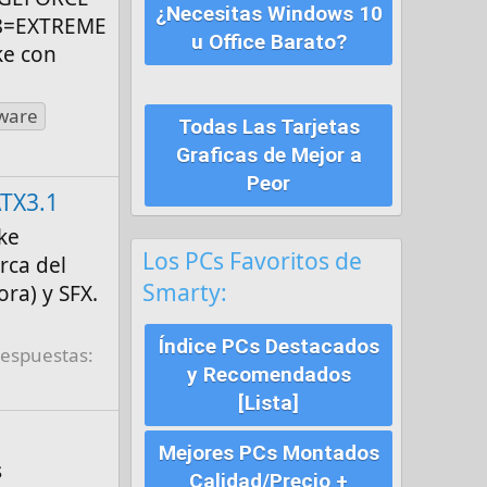
¿Necesitas Windows 10
58=EXTREME
u Office Barato?
ke con
ware
Todas Las Tarjetas
Graficas de Mejor a
Peor
TX3.1
ke
Los PCs Favoritos de
rca del
Smarty:
ra) y SFX.
Índice PCs Destacados
espuestas:
y Recomendados
[Lista]
Mejores PCs Montados
s
Calidad/Precio +