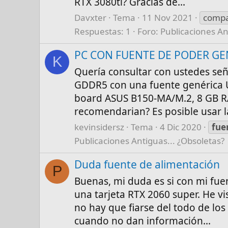
RTX 3080ti? Gracias de...
Davxter
Tema
11 Nov 2021
compa
Respuestas: 1
Foro:
Publicaciones An
PC CON FUENTE DE PODER GE
K
Quería consultar con ustedes señ
GDDR5 con una fuente genérica 
board ASUS B150-MA/M.2, 8 GB
recomendarian? Es posible usar 
kevinsidersz
Tema
4 Dic 2020
fue
Publicaciones Antiguas... ¿Obsoletas?
Duda fuente de alimentación
P
Buenas, mi duda es si con mi fue
una tarjeta RTX 2060 super. He v
no hay que fiarse del todo de lo
cuando no dan información...