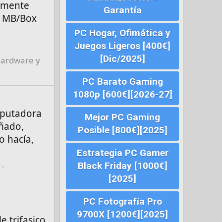
almente
Garantía
/6 MB/Box
PC Hogar, Ofimática y
Juegos Ligeros [400€]
[Dic/2025]
Hardware y
PC Barato Gaming
1080p [600€][2026-27]
mputadora
Mejor PC Gaming
añado,
Posible [800€][2025]
o hacía,
Estrategia PC Gamer
Black Friday [1000€]
[2025]
PC Fotografía Pro
9700X [1200€][2025]
 trifasico,