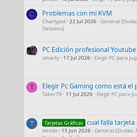
Problemas con mi KVM
C
Charlypol
22 Jul 2026
General [Dudas
Debates]
PC Edición profesional Youtube
smarty
17 Jul 2026
Elegir PC para jug
Elegir Pc Gaming como está el 
T
Taker79
11 Jul 2026
Elegir PC para ju
cual falla tarjet
Tarjetas Gráficas
T
timido
15 Jun 2026
General [Dudas, 