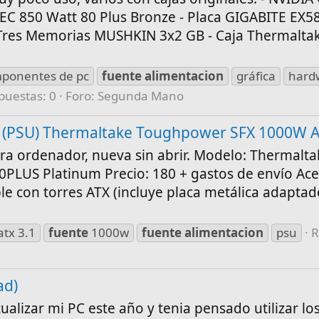
C 850 Watt 80 Plus Bronze - Placa GIGABITE EX
 - Tres Memorias MUSHKIN 3x2 GB - Caja Thermalta
ponentes de pc
fuente
alimentacion
gráfica
hard
puestas: 0
Foro:
Segunda Mano
n (PSU) Thermaltake Toughpower SFX 1000W A
ra ordenador, nueva sin abrir. Modelo: Thermalta
LUS Platinum Precio: 180 + gastos de envío Ace
e con torres ATX (incluye placa metálica adaptado
atx 3.1
fuente
1000w
fuente
alimentacion
psu
R
ad)
tualizar mi PC este año y tenia pensado utilizar lo