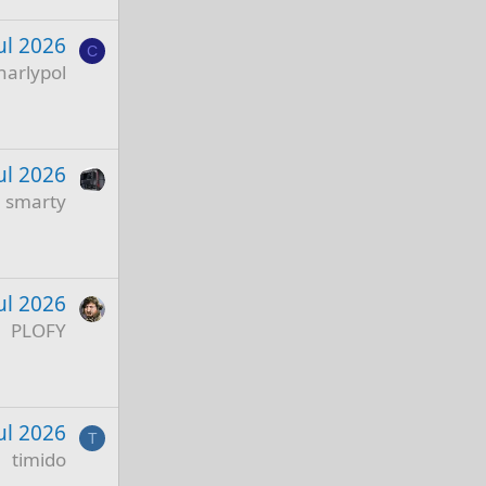
ul 2026
C
harlypol
ul 2026
smarty
ul 2026
PLOFY
Jul 2026
T
timido