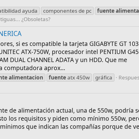
tibilidad ayuda
componentes de pc
fuente
alimenta
tiguas... ¿Obsoletas?
NERICA
ores, si es compatible la tarjeta GIGABYTE GT 10
UNITEC ATX-750W, procesador intel PENTIUM G45
 RAM DUAL CHANNEL ADATA y un HDD. Que me
la computadora aprox...
nte
alimentacion
fuente
atx 450w
gráfica
Respues
nte de alimentación actual, una de 550w, podría 
isto los requisitos y piden como mínimo 550w, pe
s mínimos que indican las compañías porque de v