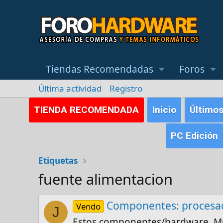
Tiendas Recomendadas
Foros
Última actividad
Registro
TIENDA RECOMENDADA
Inicio
Último
PC Edición
Etiquetas
fuente alimentacion
Componentes: procesado
Vendo
J
Estos componentes/hardware. Muy