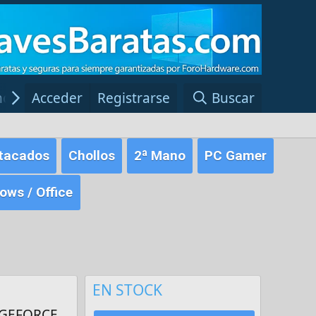
ncias Windows
Acceder
Registrarse
Red Fansite.es
Buscar
tacados
Chollos
2ª Mano
PC Gamer
ws / Office
EN STOCK
A GEFORCE