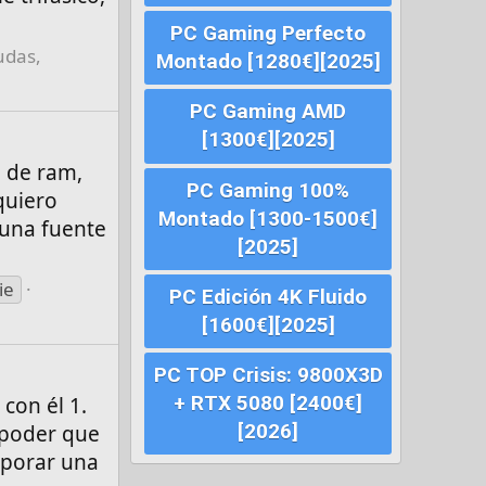
PC Gaming Perfecto
udas,
Montado [1280€][2025]
PC Gaming AMD
[1300€][2025]
b de ram,
PC Gaming 100%
quiero
Montado [1300-1500€]
 una fuente
[2025]
ie
PC Edición 4K Fluido
[1600€][2025]
PC TOP Crisis: 9800X3D
+ RTX 5080 [2400€]
con él 1.
[2026]
 poder que
rporar una