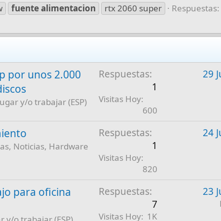
w
fuente
alimentacion
rtx 2060 super
Respuestas:
 por unos 2.000
Respuestas
29 J
1
discos
Visitas Hoy
jugar y/o trabajar (ESP)
600
iento
Respuestas
24 J
1
as, Noticias, Hardware
Visitas Hoy
820
jo para oficina
Respuestas
23 J
7
Visitas Hoy
1K
r y/o trabajar (ESP)