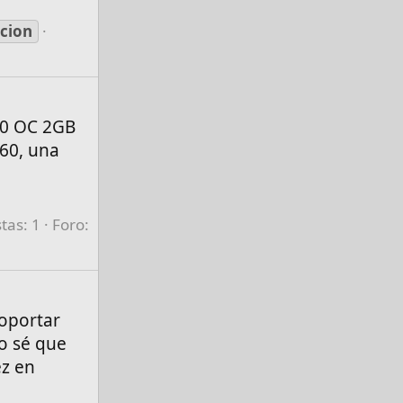
cion
30 OC 2GB
60, una
tas: 1
Foro:
soportar
ro sé que
ez en