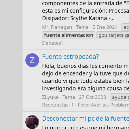
componentes de la entrada de "E
esta es mi configuración: Proces
Disipador: Scythe Katana -...
Mr_Flanagan
Tema
5 Ene 2024
ac
fuente
alimentacion
gpu tarjeta g
Debates]
Fuente estropeada?
Z
Hola, buenos días les comento 
dejo de encender y la tuve que de
cuando vi que todo estaba bien l
investigando era alguna causa de
ZLyuke
Tema
27 Oct 2023
ayuda 
Respuestas: 1
Foro:
Averías, Proble
Desconectar mi pc de la fuent
Lo que ocurre es que mi hermano 