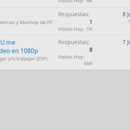
Visitas Hoy
4K
Respuestas
8 
1
blemas y Montaje de PC
Visitas Hoy
1K
PU me
Respuestas
7 
8
ídeo en 1080p
Visitas Hoy
gar y/o trabajar (ESP)
866