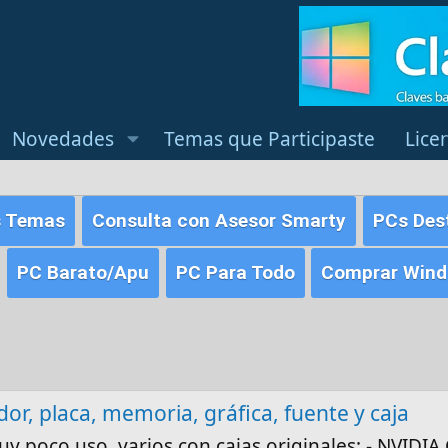
Novedades
Temas que Participaste
Lice
s Temas
Consulta con Asesor Smarty
PCs Des
PC Barato/Apu
PC Para Todo
Comprar Windo
r, placa, memoria, gráfica, fuente y caja
 poco uso, varios con cajas originales: - NVIDI