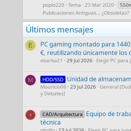
poplo220
Tema
23 Mar 2020
550
Publicaciones Antiguas... ¿Obsoletas?
Últimos mensajes
PC gaming montado para 1440p
E
€, reutilizando únicamente los 
ebarba21
29 Jul 2026
Elegir PC para 
Unidad de almacenam
HDD/SSD
M
Mauricio06
23 Jul 2026
General [Dud
y Debates]
Equipo de traba
CAD/Arquitectura
técnica
pindio
13 Jul 2026
Elegir PC para juga