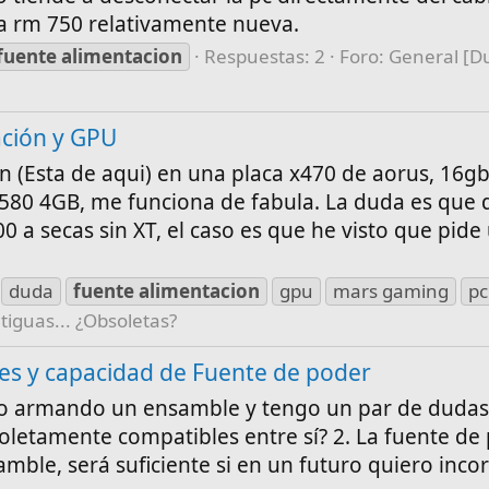
na rm 750 relativamente nueva.
fuente
alimentacion
Respuestas: 2
Foro:
General [D
ación y GPU
 (Esta de aqui) en una placa x470 de aorus, 16g
 580 4GB, me funciona de fabula. La duda es que 
0 a secas sin XT, el caso es que he visto que pide
duda
fuente
alimentacion
gpu
mars gaming
pc
tiguas... ¿Obsoletas?
s y capacidad de Fuente de poder
do armando un ensamble y tengo un par de dudas 
etamente compatibles entre sí? 2. La fuente de
ble, será suficiente si en un futuro quiero inco