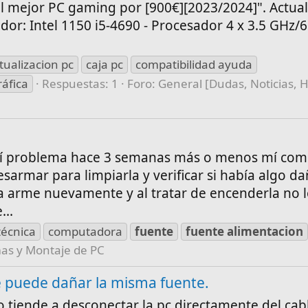
l mejor PC gaming por [900€][2023/2024]". Actu
ador: Intel 1150 i5-4690 - Procesador 4 x 3.5 GHz
tualizacion pc
caja pc
compatibilidad ayuda
ráfica
Respuestas: 1
Foro:
General [Dudas, Noticias, 
mí problema hace 3 semanas más o menos mí co
sarmar para limpiarla y verificar si había algo d
a arme nuevamente y al tratar de encenderla no l
...
técnica
computadora
fuente
fuente
alimentacion
mas y Montaje de PC
e puede dañar la misma fuente.
tiende a desconectar la pc directamente del cable