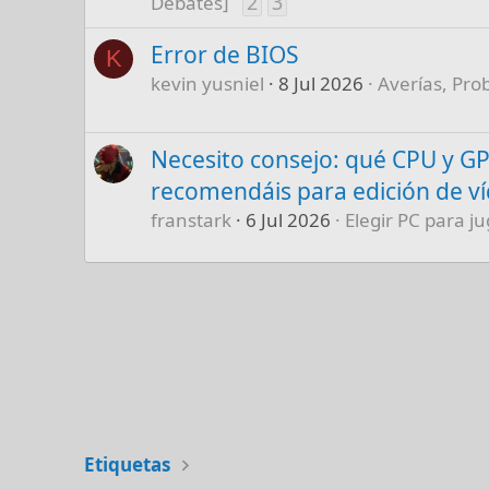
2
3
Debates]
Error de BIOS
K
kevin yusniel
8 Jul 2026
Averías, Pro
Necesito consejo: qué CPU y G
recomendáis para edición de v
franstark
6 Jul 2026
Elegir PC para ju
Etiquetas