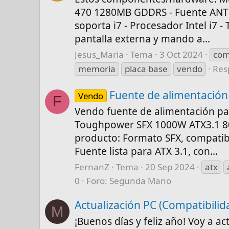
470 1280MB GDDRS - Fuente ANTE
soporta i7 - Procesador Intel i7
pantalla externa y mando a...
Jesus_Maria
Tema
3 Oct 2024
com
memoria
placa base
vendo
Res
Fuente de alimentació
Vendo
F
Vendo fuente de alimentación pa
Toughpower SFX 1000W ATX3.1 80P
producto: Formato SFX, compatibl
Fuente lista para ATX 3.1, con...
FernanZ
Tema
20 Sep 2024
atx
0
Foro:
Segunda Mano
Actualización PC (Compatibilid
M
¡Buenos días y feliz año! Voy a ac