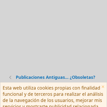
Publicaciones Antiguas... ¿Obsoletas?
Esta web utiliza cookies propias con finalidad
Español (Neutro) Tu
funcional y de terceros para realizar el análisis
Contactarnos
Términos y reglas
de la navegación de los usuarios, mejorar mis
Privacy policy
Ayuda
R
servicios y mostrarte publicidad relacionada