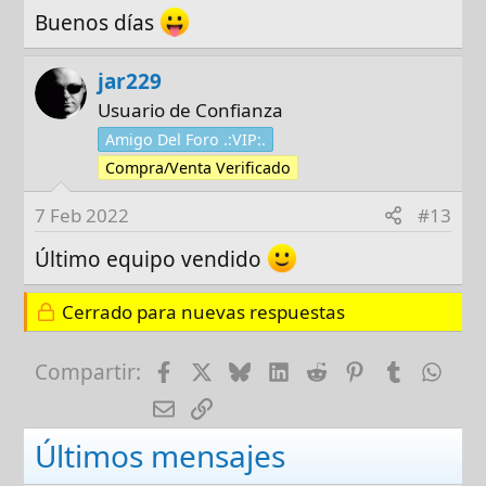
Buenos días
jar229
Usuario de Confianza
Amigo Del Foro .:VIP:.
Compra/Venta Verificado
7 Feb 2022
#13
Último equipo vendido
Cerrado para nuevas respuestas
Facebook
X
Bluesky
LinkedIn
Reddit
Pinterest
Tumblr
Wha
Compartir:
E-mail
Enlace
Últimos mensajes