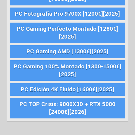
PC Fotografía Pro 9700X [1200€][2025]
PC Gaming Perfecto Montado [1280€]
[2025]
PC Gaming AMD [1300€][2025]
PC Gaming 100% Montado [1300-1500€]
[2025]
PC Edición 4K Fluido [1600€][2025]
PC TOP Crisis: 9800X3D + RTX 5080
[2400€][2026]