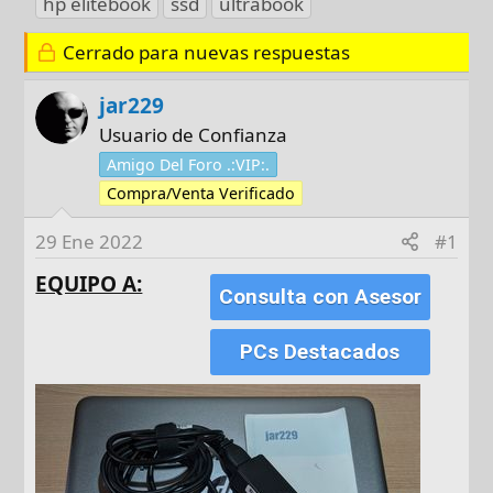
hp elitebook
ssd
ultrabook
t
c
i
o
h
q
Cerrado para nuevas respuestas
r
a
u
d
e
jar229
e
t
Usuario de Confianza
i
a
Amigo Del Foro .:VIP:.
n
s
Compra/Venta Verificado
i
c
29 Ene 2022
#1
i
o
EQUIPO A:
Consulta con Asesor
PCs Destacados