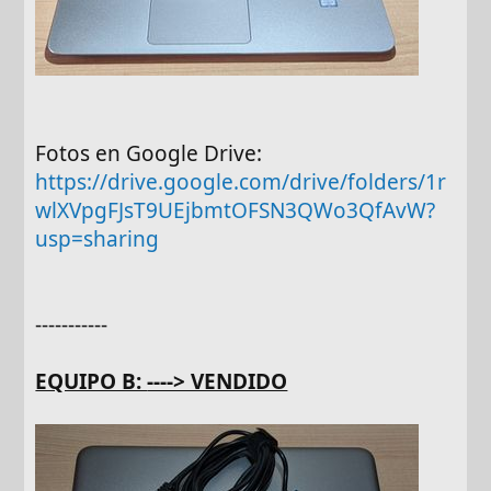
Fotos en Google Drive:
https://drive.google.com/drive/folders/1r
wlXVpgFJsT9UEjbmtOFSN3QWo3QfAvW?
usp=sharing
-----------
EQUIPO B:
----> VENDIDO