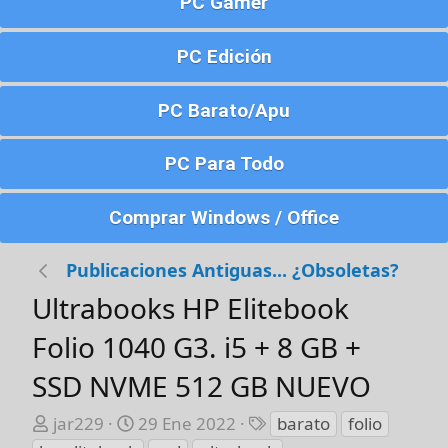
PC Gamer
PC Edición
PC Barato/Apu
PC Para Todo
Comprar Windows / Office
Publicaciones Antiguas... ¿Obsoletas?
Ultrabooks HP Elitebook
Folio 1040 G3. i5 + 8 GB +
SSD NVME 512 GB NUEVO
A
F
E
jar229
29 Ene 2022
barato
folio
u
e
t