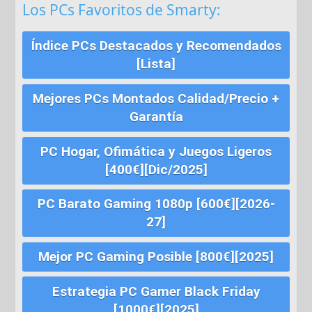
Los PCs Favoritos de Smarty:
Índice PCs Destacados y Recomendados
[Lista]
Mejores PCs Montados Calidad/Precio +
Garantía
PC Hogar, Ofimática y Juegos Ligeros
[400€][Dic/2025]
PC Barato Gaming 1080p [600€][2026-
27]
Mejor PC Gaming Posible [800€][2025]
Estrategia PC Gamer Black Friday
[1000€][2025]