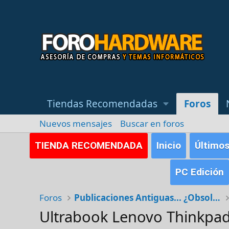
Tiendas Recomendadas
Foros
Nuevos mensajes
Buscar en foros
TIENDA RECOMENDADA
Inicio
Último
PC Edición
Foros
Publicaciones Antiguas... ¿Obsoletas?
Ultrabook Lenovo Thinkpad