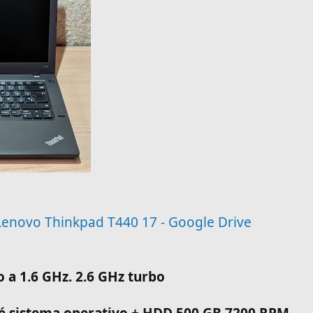
Lenovo Thinkpad T440 17 - Google Drive
o a 1.6 GHz. 2.6 GHz turbo
hé sistema operativo + HDD 500 GB 7200 RPM