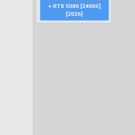
+ RTX 5080 [2400€]
[2026]