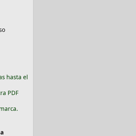
so
as hasta el
tra PDF
 marca.
la