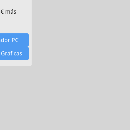
 € más
ador PC
 Gráficas