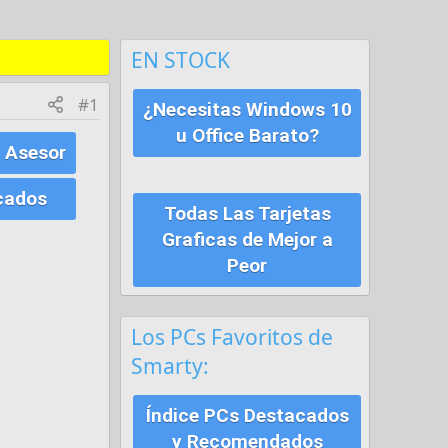
EN STOCK
#1
¿Necesitas Windows 10
u Office Barato?
 Asesor
cados
Todas Las Tarjetas
Graficas de Mejor a
Peor
Los PCs Favoritos de
Smarty:
Índice PCs Destacados
y Recomendados