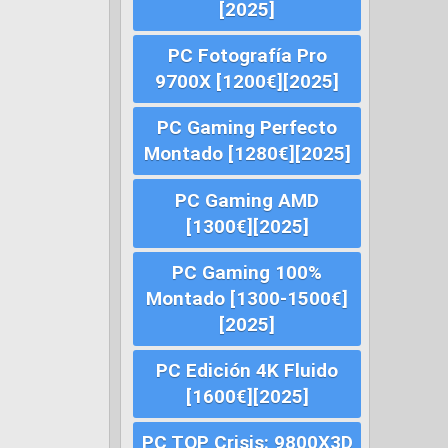
[2025]
PC Fotografía Pro
9700X [1200€][2025]
PC Gaming Perfecto
Montado [1280€][2025]
PC Gaming AMD
[1300€][2025]
PC Gaming 100%
Montado [1300-1500€]
[2025]
PC Edición 4K Fluido
[1600€][2025]
PC TOP Crisis: 9800X3D