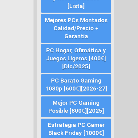
[Lista]
Mejores PCs Montados
Calidad/Precio +
Garantía
PC Hogar, Ofimática y
Juegos Ligeros [400€]
[Dic/2025]
PC Barato Gaming
1080p [600€][2026-27]
Mejor PC Gaming
Posible [800€][2025]
Estrategia PC Gamer
Black Friday [1000€]