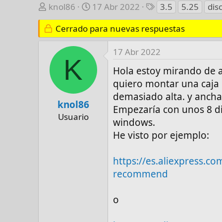
A
F
E
knol86
17 Abr 2022
3.5
5.25
dis
u
e
t
t
Cerrado para nuevas respuestas
c
i
o
h
q
r
a
u
17 Abr 2022
K
d
e
Hola estoy mirando de a
e
t
quiero montar una caja
i
a
demasiado alta. y ancha 
n
s
knol86
i
Empezaría con unos 8 d
Usuario
c
windows.
i
He visto por ejemplo:
o
https://es.aliexpress
recommend
o