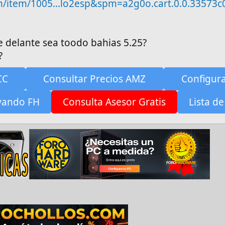
com/item/1005...lo2esp&spm=a2g0o.cart.0.0.33573
e delante sea toodo bahias 5.25?
?
CC
Consultar Precios AMZ
Configur
yando FH
Consulta Asesor Gratis
Lista de