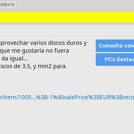
coduro
provechar varios discos duros y
Consulta con
 que me gustaría no fuera
da igual...
PCs Desta
iscos de 3.5, y mm2 para
.com/item/1005...%3B-1%40salePrice%3BEUR%3Bre