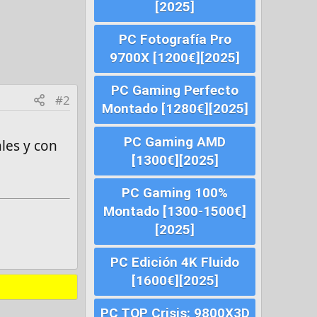
[2025]
PC Fotografía Pro
9700X [1200€][2025]
PC Gaming Perfecto
#2
Montado [1280€][2025]
PC Gaming AMD
les y con
[1300€][2025]
PC Gaming 100%
Montado [1300-1500€]
[2025]
PC Edición 4K Fluido
[1600€][2025]
PC TOP Crisis: 9800X3D