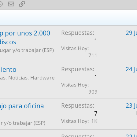
est
mblr
WhatsApp
E-mail
Enlace
 por unos 2.000
Respuestas
29 J
1
discos
Visitas Hoy
jugar y/o trabajar (ESP)
711
iento
Respuestas
24 J
1
as, Noticias, Hardware
Visitas Hoy
909
jo para oficina
Respuestas
23 J
7
Visitas Hoy
1K
r y/o trabajar (ESP)
Respuestas
22 J