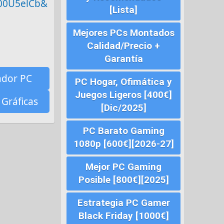
c00U5elCb&
[Lista]
Mejores PCs Montados
Calidad/Precio +
Garantía
ador PC
PC Hogar, Ofimática y
Juegos Ligeros [400€]
 Gráficas
[Dic/2025]
PC Barato Gaming
1080p [600€][2026-27]
Mejor PC Gaming
Posible [800€][2025]
Estrategia PC Gamer
Black Friday [1000€]