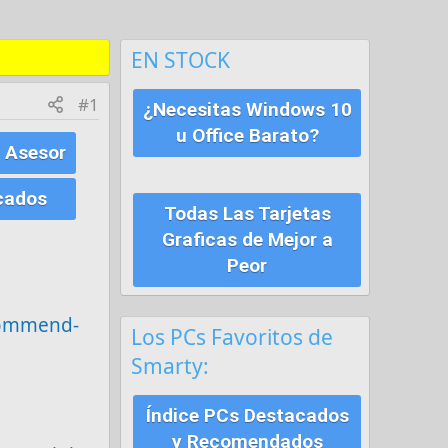
EN STOCK
#1
¿Necesitas Windows 10
u Office Barato?
 Asesor
cados
Todas Las Tarjetas
Graficas de Mejor a
Peor
commend-
Los PCs Favoritos de
Smarty:
Índice PCs Destacados
y Recomendados