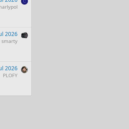
C
harlypol
ul 2026
smarty
ul 2026
PLOFY