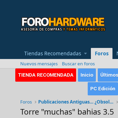
Tiendas Recomendadas
Foros
Nuevos mensajes
Buscar en foros
TIENDA RECOMENDADA
Inicio
Último
PC Edición
Foros
Publicaciones Antiguas... ¿Obsoletas?
Torre "muchas" bahias 3.5