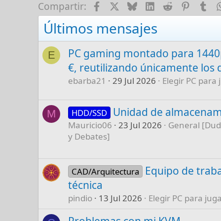
Facebook
X
Bluesky
LinkedIn
Reddit
Pinter
Tu
Compartir:
Últimos mensajes
PC gaming montado para 1440p
E
€, reutilizando únicamente los 
ebarba21
29 Jul 2026
Elegir PC para 
Unidad de almacenam
HDD/SSD
M
Mauricio06
23 Jul 2026
General [Dud
y Debates]
Equipo de traba
CAD/Arquitectura
técnica
pindio
13 Jul 2026
Elegir PC para juga
Problemas con mi KVM