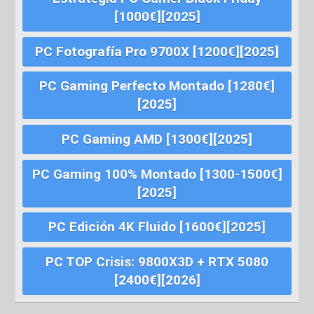
[1000€][2025]
PC Fotografía Pro 9700X [1200€][2025]
PC Gaming Perfecto Montado [1280€]
[2025]
PC Gaming AMD [1300€][2025]
PC Gaming 100% Montado [1300-1500€]
[2025]
PC Edición 4K Fluido [1600€][2025]
PC TOP Crisis: 9800X3D + RTX 5080
[2400€][2026]