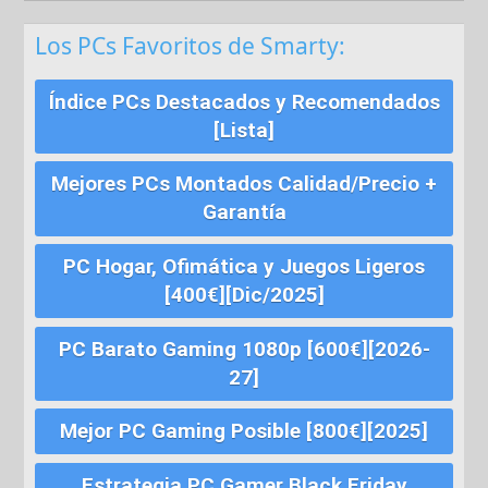
Los PCs Favoritos de Smarty:
Índice PCs Destacados y Recomendados
[Lista]
Mejores PCs Montados Calidad/Precio +
Garantía
PC Hogar, Ofimática y Juegos Ligeros
[400€][Dic/2025]
PC Barato Gaming 1080p [600€][2026-
27]
Mejor PC Gaming Posible [800€][2025]
Estrategia PC Gamer Black Friday