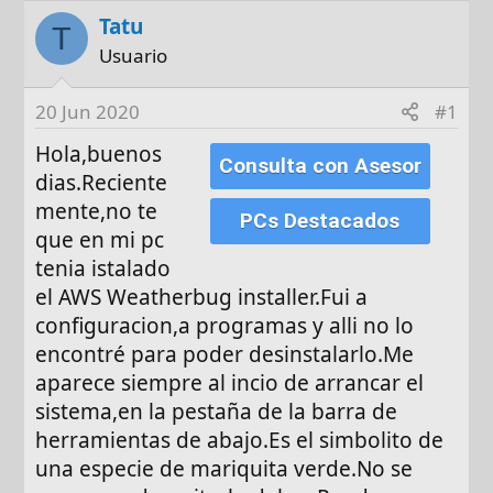
o
h
Tatu
r
a
T
d
Usuario
e
i
20 Jun 2020
#1
n
Hola,buenos
i
Consulta con Asesor
dias.Reciente
c
i
mente,no te
PCs Destacados
o
que en mi pc
tenia istalado
el AWS Weatherbug installer.Fui a
configuracion,a programas y alli no lo
encontré para poder desinstalarlo.Me
aparece siempre al incio de arrancar el
sistema,en la pestaña de la barra de
herramientas de abajo.Es el simbolito de
una especie de mariquita verde.No se