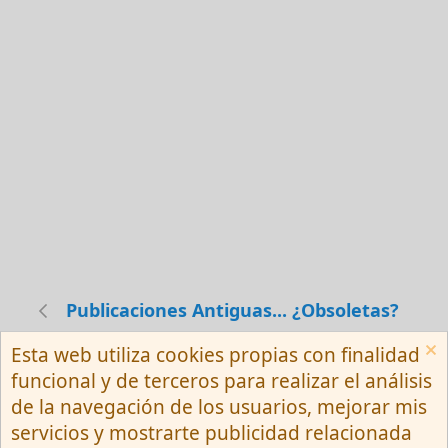
Publicaciones Antiguas... ¿Obsoletas?
Esta web utiliza cookies propias con finalidad
Español (Neutro) Tu
funcional y de terceros para realizar el análisis
Contactarnos
Términos y reglas
de la navegación de los usuarios, mejorar mis
Privacy policy
Ayuda
R
servicios y mostrarte publicidad relacionada
S