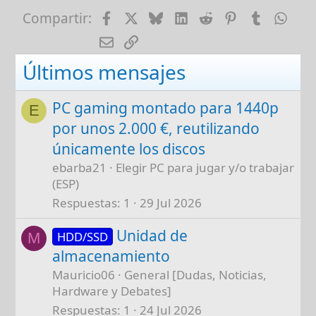
Facebook
X
Bluesky
LinkedIn
Reddit
Pinterest
Tumblr
Wha
Compartir:
E-mail
Enlace
Últimos mensajes
PC gaming montado para 1440p
E
por unos 2.000 €, reutilizando
únicamente los discos
ebarba21
Elegir PC para jugar y/o trabajar
(ESP)
Respuestas
1
29 Jul 2026
Unidad de
HDD/SSD
M
almacenamiento
Mauricio06
General [Dudas, Noticias,
Hardware y Debates]
Respuestas
1
24 Jul 2026