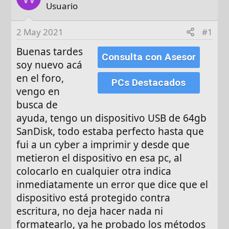
d
Usuario
e
i
2 May 2021
#1
n
Buenas tardes
i
Consulta con Asesor
soy nuevo acá
c
i
en el foro,
PCs Destacados
o
vengo en
busca de
ayuda, tengo un dispositivo USB de 64gb
SanDisk, todo estaba perfecto hasta que
fui a un cyber a imprimir y desde que
metieron el dispositivo en esa pc, al
colocarlo en cualquier otra indica
inmediatamente un error que dice que el
dispositivo está protegido contra
escritura, no deja hacer nada ni
formatearlo, ya he probado los métodos