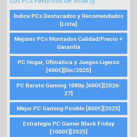
Los PCs Favoritos de Smarty:
Índice PCs Destacados y Recomendados
[Lista]
Mejores PCs Montados Calidad/Precio +
Garantía
PC Hogar, Ofimática y Juegos Ligeros
[400€][Dic/2025]
PC Barato Gaming 1080p [600€][2026-
27]
Mejor PC Gaming Posible [800€][2025]
Estrategia PC Gamer Black Friday
[1000€][2025]