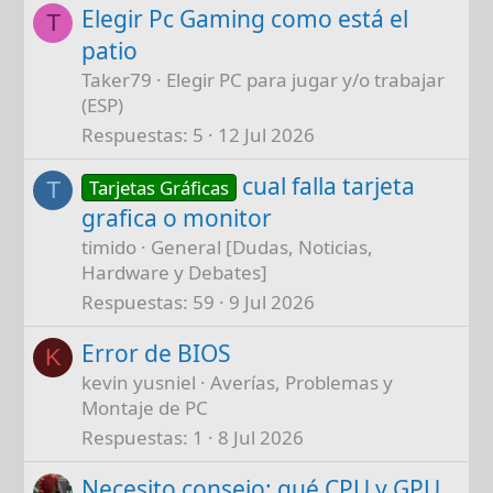
Elegir Pc Gaming como está el
T
patio
Taker79
Elegir PC para jugar y/o trabajar
(ESP)
Respuestas
5
12 Jul 2026
cual falla tarjeta
Tarjetas Gráficas
T
grafica o monitor
timido
General [Dudas, Noticias,
Hardware y Debates]
Respuestas
59
9 Jul 2026
Error de BIOS
K
kevin yusniel
Averías, Problemas y
Montaje de PC
Respuestas
1
8 Jul 2026
Necesito consejo: qué CPU y GPU