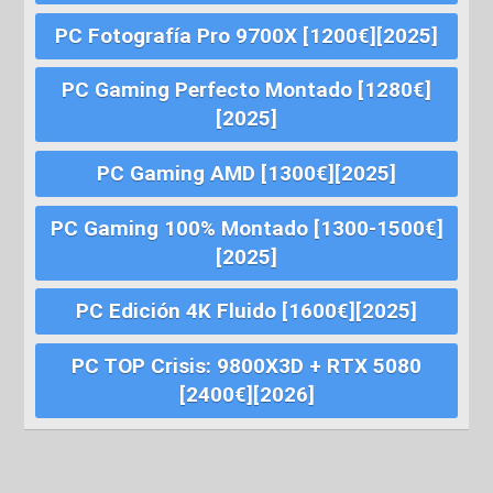
PC Fotografía Pro 9700X [1200€][2025]
PC Gaming Perfecto Montado [1280€]
[2025]
PC Gaming AMD [1300€][2025]
PC Gaming 100% Montado [1300-1500€]
[2025]
PC Edición 4K Fluido [1600€][2025]
PC TOP Crisis: 9800X3D + RTX 5080
[2400€][2026]