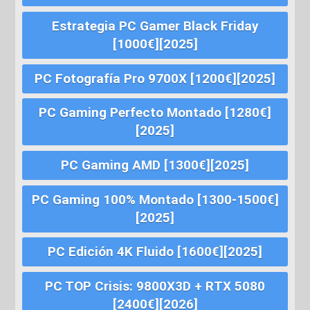
Estrategia PC Gamer Black Friday
[1000€][2025]
PC Fotografía Pro 9700X [1200€][2025]
PC Gaming Perfecto Montado [1280€]
[2025]
PC Gaming AMD [1300€][2025]
PC Gaming 100% Montado [1300-1500€]
[2025]
PC Edición 4K Fluido [1600€][2025]
PC TOP Crisis: 9800X3D + RTX 5080
[2400€][2026]