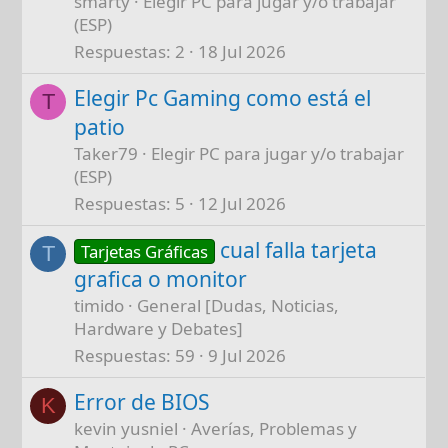
smarty
Elegir PC para jugar y/o trabajar
(ESP)
Respuestas
2
18 Jul 2026
Elegir Pc Gaming como está el
T
patio
Taker79
Elegir PC para jugar y/o trabajar
(ESP)
Respuestas
5
12 Jul 2026
cual falla tarjeta
Tarjetas Gráficas
T
grafica o monitor
timido
General [Dudas, Noticias,
Hardware y Debates]
Respuestas
59
9 Jul 2026
Error de BIOS
K
kevin yusniel
Averías, Problemas y