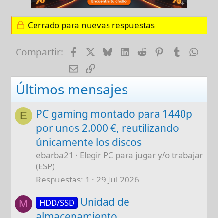
Cerrado para nuevas respuestas
Facebook
X
Bluesky
LinkedIn
Reddit
Pinterest
Tumblr
Wha
Compartir:
E-mail
Enlace
Últimos mensajes
PC gaming montado para 1440p
E
por unos 2.000 €, reutilizando
únicamente los discos
ebarba21
Elegir PC para jugar y/o trabajar
(ESP)
Respuestas
1
29 Jul 2026
Unidad de
HDD/SSD
M
almacenamiento