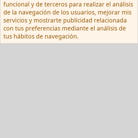
funcional y de terceros para realizar el análisis
Contactarnos
Términos y reglas
de la navegación de los usuarios, mejorar mis
Privacy policy
Ayuda
R
servicios y mostrarte publicidad relacionada
S
S
con tus preferencias mediante el análisis de
®
Community platform by XenForo
© 2010-
tus hábitos de navegación.
2026 XenForo Ltd.
Red Fansite.es
Esta web usa cookies y participa en el Programa de Afiliados de Amazon EU, un
programa de publicidad para afiliados diseñado para ofrecer a sitios web un
modo de obtener comisiones por publicidad, publicitando e incluyendo enlaces a
Amazon.es . En calidad de Afiliado de Amazon, obtengo ingresos por las