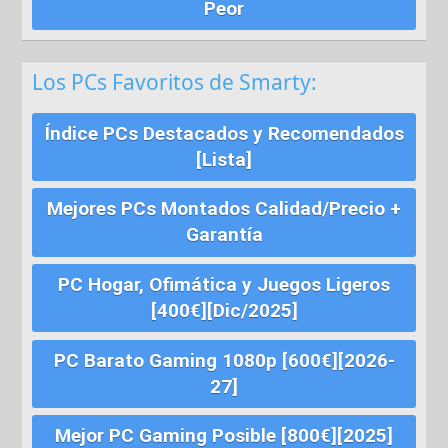
Peor
Los PCs Favoritos de Smarty:
Índice PCs Destacados y Recomendados
[Lista]
Mejores PCs Montados Calidad/Precio +
Garantía
PC Hogar, Ofimática y Juegos Ligeros
[400€][Dic/2025]
PC Barato Gaming 1080p [600€][2026-
27]
Mejor PC Gaming Posible [800€][2025]