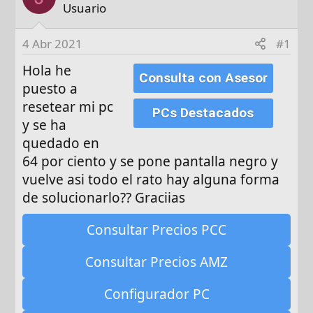
d
Usuario
e
i
4 Abr 2021
#1
n
Hola he
i
Consulta con Asesor
puesto a
c
i
resetear mi pc
PCs Destacados
o
y se ha
quedado en
64 por ciento y se pone pantalla negro y
vuelve asi todo el rato hay alguna forma
de solucionarlo?? Graciias
Consultar Precios PCC
Consultar Precios AMZ
Configurador PC