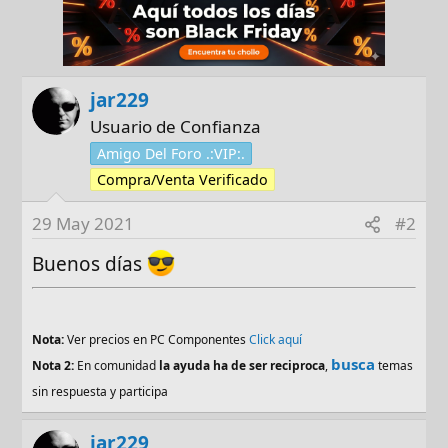
jar229
Usuario de Confianza
Amigo Del Foro .:VIP:.
Compra/Venta Verificado
29 May 2021
#2
Buenos días
Nota:
Ver precios en PC Componentes
Click aquí
busca
Nota 2:
En comunidad
la ayuda ha de ser reciproca
,
temas
sin respuesta y participa
jar229