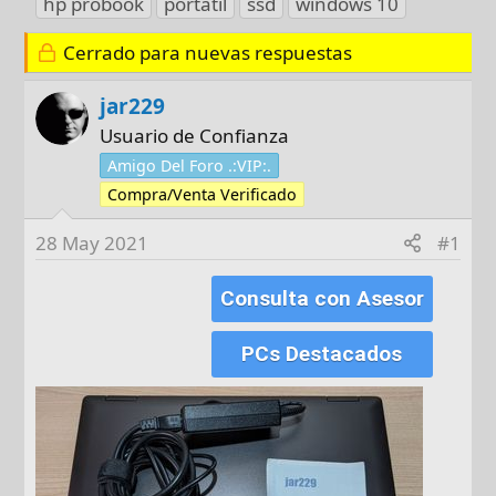
hp probook
portatil
ssd
windows 10
t
c
i
o
h
q
Cerrado para nuevas respuestas
r
a
u
d
e
jar229
e
t
Usuario de Confianza
i
a
Amigo Del Foro .:VIP:.
n
s
Compra/Venta Verificado
i
c
28 May 2021
#1
i
o
Consulta con Asesor
PCs Destacados