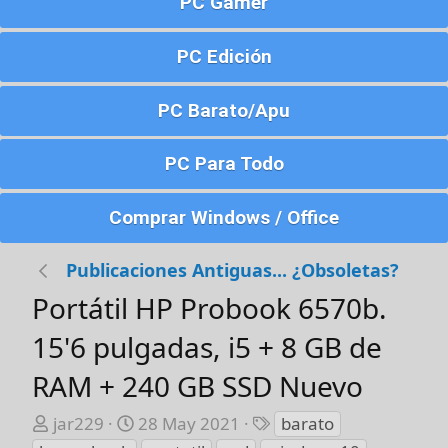
PC Gamer
PC Edición
PC Barato/Apu
PC Para Todo
Comprar Windows / Office
Publicaciones Antiguas... ¿Obsoletas?
Portátil HP Probook 6570b.
15'6 pulgadas, i5 + 8 GB de
RAM + 240 GB SSD Nuevo
A
F
E
jar229
28 May 2021
barato
u
e
t