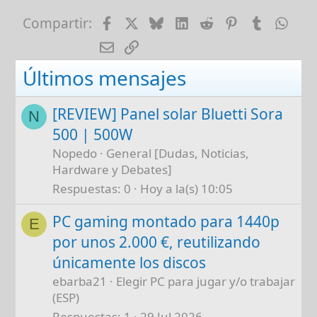
Facebook
X
Bluesky
LinkedIn
Reddit
Pinterest
Tumblr
Wha
Compartir:
E-mail
Enlace
Últimos mensajes
[REVIEW] Panel solar Bluetti Sora
N
500 | 500W
Nopedo
General [Dudas, Noticias,
Hardware y Debates]
Respuestas
0
Hoy a la(s) 10:05
PC gaming montado para 1440p
E
por unos 2.000 €, reutilizando
únicamente los discos
ebarba21
Elegir PC para jugar y/o trabajar
(ESP)
Respuestas
1
29 Jul 2026