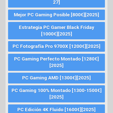
27]
Mejor PC Gaming Posible [800€][2025]
Estrategia PC Gamer Black Friday
[1000€][2025]
PC Fotografía Pro 9700X [1200€][2025]
PC Gaming Perfecto Montado [1280€]
[2025]
PC Gaming AMD [1300€][2025]
PC Gaming 100% Montado [1300-1500€]
[2025]
PC Edición 4K Fluido [1600€][2025]