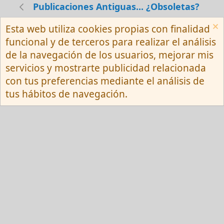
Publicaciones Antiguas... ¿Obsoletas?
Esta web utiliza cookies propias con finalidad
Español (Neutro) Tu
funcional y de terceros para realizar el análisis
Contactarnos
Términos y reglas
de la navegación de los usuarios, mejorar mis
Privacy policy
Ayuda
R
servicios y mostrarte publicidad relacionada
S
S
con tus preferencias mediante el análisis de
®
Community platform by XenForo
© 2010-
tus hábitos de navegación.
2026 XenForo Ltd.
Red Fansite.es
Esta web usa cookies y participa en el Programa de Afiliados de Amazon EU, un