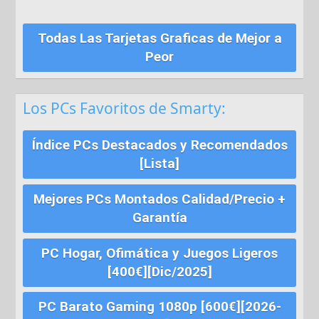
Todas Las Tarjetas Graficas de Mejor a
Peor
Los PCs Favoritos de Smarty:
Índice PCs Destacados y Recomendados
[Lista]
Mejores PCs Montados Calidad/Precio +
Garantía
PC Hogar, Ofimática y Juegos Ligeros
[400€][Dic/2025]
PC Barato Gaming 1080p [600€][2026-