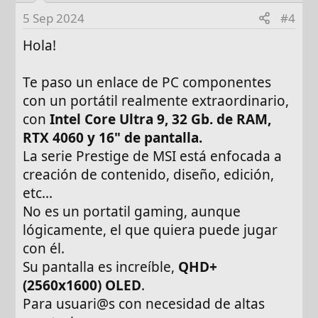
Los veo 2 buenas opciones para editar,
5 Sep 2024
#4
potencia de procesador, una grafica
Hola!
dedicada decente y sobre todo cuanta mas
memoria Ram mejor.
Te paso un enlace de PC componentes
con un portátil realmente extraordinario,
con
Intel Core Ultra 9, 32 Gb. de RAM,
RTX 4060 y 16" de pantalla.
La serie Prestige de MSI está enfocada a
creación de contenido, diseño, edición,
etc...
No es un portatil gaming, aunque
lógicamente, el que quiera puede jugar
con él.
Su pantalla es increíble,
QHD+
(2560x1600) OLED
.
Para usuari@s con necesidad de altas