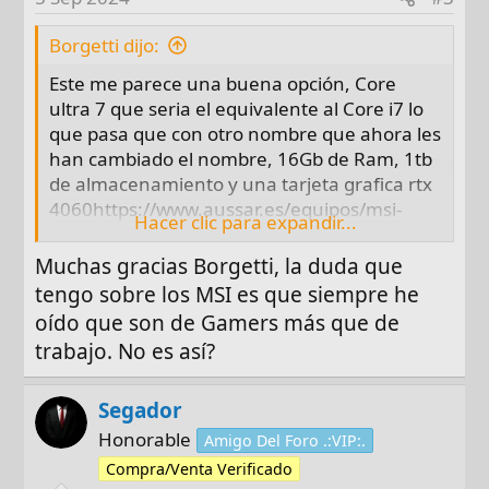
Borgetti dijo:
Este me parece una buena opción, Core
ultra 7 que seria el equivalente al Core i7 lo
que pasa que con otro nombre que ahora les
han cambiado el nombre, 16Gb de Ram, 1tb
de almacenamiento y una tarjeta grafica rtx
4060https://www.aussar.es/equipos/msi-
Hacer clic para expandir...
stealth-16-ai-studio-a1vfg-045xes-16-
2560x1600-intel-core-ultra-7-16gb-ssd1tb-
Muchas gracias Borgetti, la duda que
rtx4060-sin-so.html
tengo sobre los MSI es que siempre he
oído que son de Gamers más que de
Este tiene también un ultra 7 con una grafica
trabajo. No es así?
algo inferior que es la 4050 pero con 32Gb
de Ram en cambio al otro que tiene 16
Segador
https://www.aussar.es/equipos/msi-prestige-
14-ai-015es-14-ultra7-32gb-1tb-ssd-rtx4050-
Honorable
Amigo Del Foro .:VIP:.
w11h.html
Compra/Venta Verificado