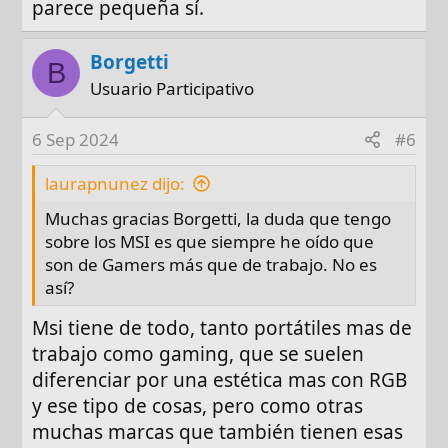
parece pequeña sí.
Para usuari@s con necesidad de altas
prestaciones.
Borgetti
B
https://www.pccomponentes.com/msi-p...vo-
Usuario Participativo
core-ultra-9-185h-32gb-1tb-ssd-rtx-4060-16
6 Sep 2024
#6
No comentas el tamaño de pantalla que
necesitas. 16" suele ser un rango intermedio
laurapnunez dijo:
que suele estar bastante bien. 14" siempre
será más ligero si necesitas transportarlo
Muchas gracias Borgetti, la duda que tengo
mucho (pero pequeña para trabajar), y 17"
sobre los MSI es que siempre he oído que
es genial para trabajar, pero pesado de llevar.
son de Gamers más que de trabajo. No es
así?
Espero haberte ayudado.
Msi tiene de todo, tanto portátiles mas de
Saludos.
trabajo como gaming, que se suelen
diferenciar por una estética mas con RGB
y ese tipo de cosas, pero como otras
muchas marcas que también tienen esas