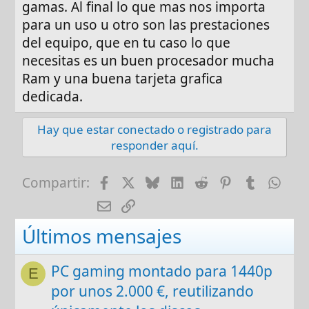
gamas. Al final lo que mas nos importa
para un uso u otro son las prestaciones
del equipo, que en tu caso lo que
necesitas es un buen procesador mucha
Ram y una buena tarjeta grafica
dedicada.
Hay que estar conectado o registrado para
responder aquí.
Facebook
X
Bluesky
LinkedIn
Reddit
Pinterest
Tumblr
Wha
Compartir:
E-mail
Enlace
Últimos mensajes
PC gaming montado para 1440p
E
por unos 2.000 €, reutilizando