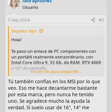
laurapnunez
Usuario
5 Sep 2024
#5
Segador dijo:
Hola!
Te paso un enlace de PC componentes con
un portátil realmente extraordinario, con
Intel Core Ultra 9, 32 Gb. de RAM, RTX 4060
y 16" de pantalla.
Hacer clic para expandir...
La serie Prestige de MSI está enfocada a
creación de contenido, diseño, edición, etc...
Tú también confías en los MSI por lo que
No es un portatil gaming, aunque
veo. Eso me hace decantarme bastante
lógicamente, el que quiera puede jugar con
por esta marca, pero nunca he tenido
él.
uno. Se agradece mucho la ayuda la
Su pantalla es increíble,
QHD+ (2560x1600)
verdad. Si suelo usar de 16", 14" me
OLED
.