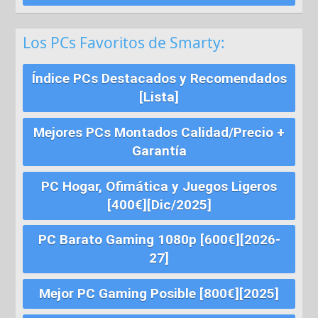
Los PCs Favoritos de Smarty:
Índice PCs Destacados y Recomendados
[Lista]
Mejores PCs Montados Calidad/Precio +
Garantía
PC Hogar, Ofimática y Juegos Ligeros
[400€][Dic/2025]
PC Barato Gaming 1080p [600€][2026-
27]
Mejor PC Gaming Posible [800€][2025]