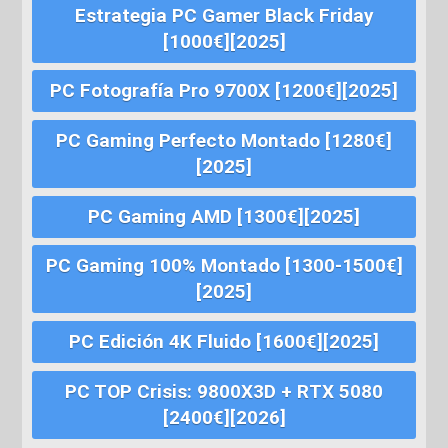
Estrategia PC Gamer Black Friday
[1000€][2025]
PC Fotografía Pro 9700X [1200€][2025]
PC Gaming Perfecto Montado [1280€]
[2025]
PC Gaming AMD [1300€][2025]
PC Gaming 100% Montado [1300-1500€]
[2025]
PC Edición 4K Fluido [1600€][2025]
PC TOP Crisis: 9800X3D + RTX 5080
[2400€][2026]