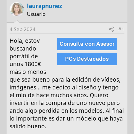
laurapnunez
t
c
o
h
Usuario
r
a
d
4 Sep 2024
#1
e
Hola, estoy
i
Consulta con Asesor
n
buscando
i
portátil de
PCs Destacados
c
unos 1800€
i
más o menos
o
que sea bueno para la edición de vídeos,
imágenes... me dedico al diseño y tengo
el mío de hace muchos años. Quiero
invertir en la compra de uno nuevo pero
ando algo perdida en los modelos. Al final
lo importante es dar un módelo que haya
salido bueno.