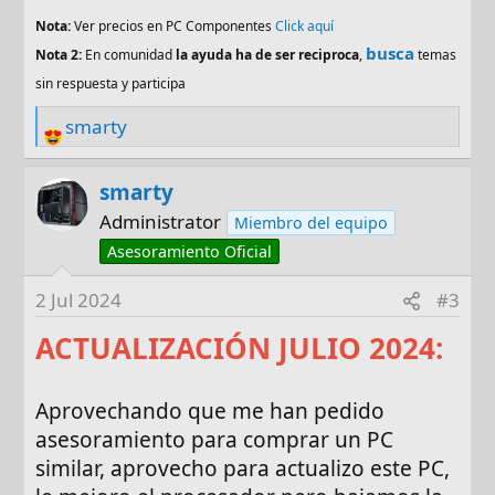
Nota:
Ver precios en PC Componentes
Click aquí
busca
Nota 2:
En comunidad
la ayuda ha de ser reciproca
,
temas
sin respuesta y participa
smarty
R
e
a
smarty
c
Administrator
Miembro del equipo
t
Asesoramiento Oficial
i
o
2 Jul 2024
#3
n
ACTUALIZACIÓN JULIO 2024:
s
:
Aprovechando que me han pedido
asesoramiento para comprar un PC
similar, aprovecho para actualizo este PC,