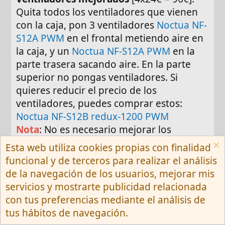
Quita todos los ventiladores que vienen
con la caja, pon 3 ventiladores
Noctua NF-
S12A PWM
en el frontal metiendo aire en
la caja, y un
Noctua NF-S12A PWM
en la
parte trasera sacando aire. En la parte
superior no pongas ventiladores. Si
quieres reducir el precio de los
ventiladores, puedes comprar estos:
Noctua NF-S12B redux-1200 PWM
Nota
: No es necesario mejorar los
ventiladores de la caja si no quieres
Esta web utiliza cookies propias con finalidad
gastar más. Esto siempre lo puedes hacer
funcional y de terceros para realizar el análisis
más adelante si lo vieras necesario o si
de la navegación de los usuarios, mejorar mis
quieres reducir el ruido.
servicios y mostrarte publicidad relacionada
con tus preferencias mediante el análisis de
Windows 11 Barato y garantizado
[12€]:
tus hábitos de navegación.
https://forohardware.com/comunidad/...a