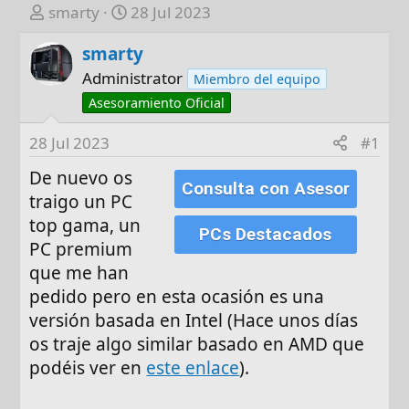
A
F
smarty
28 Jul 2023
u
e
smarty
t
c
o
h
Administrator
Miembro del equipo
r
a
Asesoramiento Oficial
d
e
28 Jul 2023
#1
i
De nuevo os
n
Consulta con Asesor
traigo un PC
i
c
top gama, un
PCs Destacados
i
PC premium
o
que me han
pedido pero en esta ocasión es una
versión basada en Intel (Hace unos días
os traje algo similar basado en AMD que
podéis ver en
este enlace
).