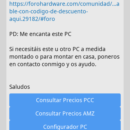
https://forohardware.com/comunidad/...a
ble-con-codigo-de-descuento-
aqui.29182/#foro
PD: Me encanta este PC
Si necesitáis este u otro PC a medida
montado o para montar en casa, poneros
en contacto conmigo y os ayudo.
Saludos
Consultar Precios PCC
Consultar Precios AMZ
Configurador PC