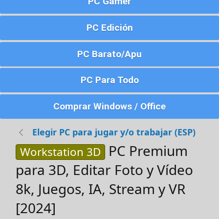
PC Gamer
PC Edición
PC Barato/Apu
PC Para Todo
Comprar Windows / Office
Elegir PC para jugar y/o trabajar (ESP)
PC Premium
Workstation 3D
para 3D, Editar Foto y Vídeo
8k, Juegos, IA, Stream y VR
[2024]