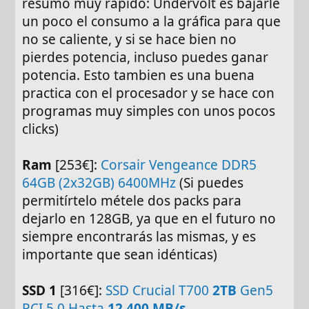
resumo muy rápido: Undervolt es bajarle
un poco el consumo a la gráfica para que
no se caliente, y si se hace bien no
pierdes potencia, incluso puedes ganar
potencia. Esto tambien es una buena
practica con el procesador y se hace con
programas muy simples con unos pocos
clicks)
Ram
[253€]:
Corsair Vengeance DDR5
64GB (2x32GB) 6400MHz
(Si puedes
permitírtelo métele dos packs para
dejarlo en 128GB, ya que en el futuro no
siempre encontrarás las mismas, y es
importante que sean idénticas)
SSD 1
[316€]:
SSD Crucial T700
2TB
Gen5
PCI 5.0 Hasta
12.400 MB/s