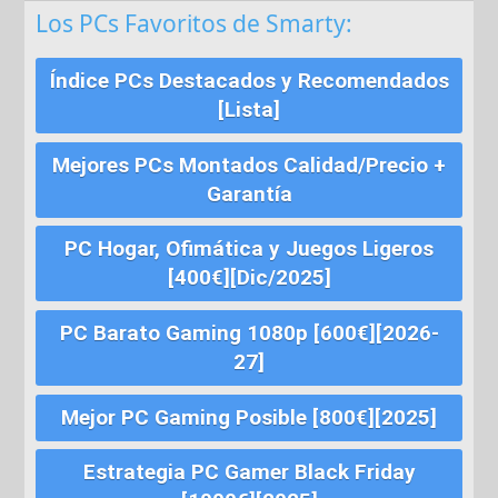
Los PCs Favoritos de Smarty:
Índice PCs Destacados y Recomendados
[Lista]
Mejores PCs Montados Calidad/Precio +
Garantía
PC Hogar, Ofimática y Juegos Ligeros
[400€][Dic/2025]
PC Barato Gaming 1080p [600€][2026-
27]
Mejor PC Gaming Posible [800€][2025]
Estrategia PC Gamer Black Friday