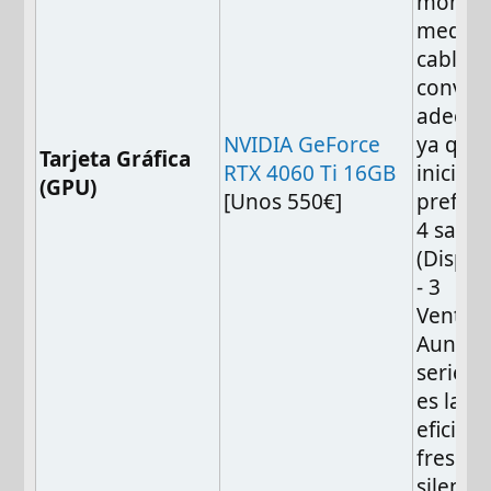
monito
median
cables
conver
adecua
NVIDIA GeForce
ya que
Tarjeta Gráfica
RTX 4060 Ti 16GB
inicio l
(GPU)
[Unos 550€]
preferi
4 salid
(Displa
- 3
Ventila
Aunque
serie R
es la m
eficient
fresca 
silenci