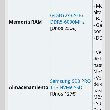
- Memo
alta ve
64GB (2x32GB)
- Baja l
Memoria RAM
DDR5-6000MHz
- Garan
[Unos 250€]
por vid
- DDR5
- Veloc
de lect
hasta 7
MB/s
- Veloc
Samsung 990 PRO
de escr
Almacenamiento
1TB NVMe SSD
hasta 6
[Unos 127€]
MB/s
- Super
Durade