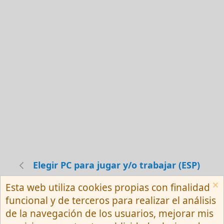
Elegir PC para jugar y/o trabajar (ESP)
Esta web utiliza cookies propias con finalidad
Español (Neutro) Tu
funcional y de terceros para realizar el análisis
Contactarnos
Términos y reglas
de la navegación de los usuarios, mejorar mis
Privacy policy
Ayuda
R