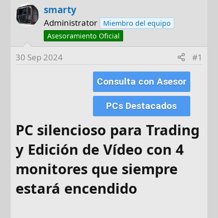
smarty
t
c
o
h
Administrator
Miembro del equipo
r
a
Asesoramiento Oficial
d
e
30 Sep 2024
#1
i
n
Consulta con Asesor
i
c
PCs Destacados
i
o
PC silencioso para Trading
y Edición de Vídeo con 4
monitores que siempre
estará encendido