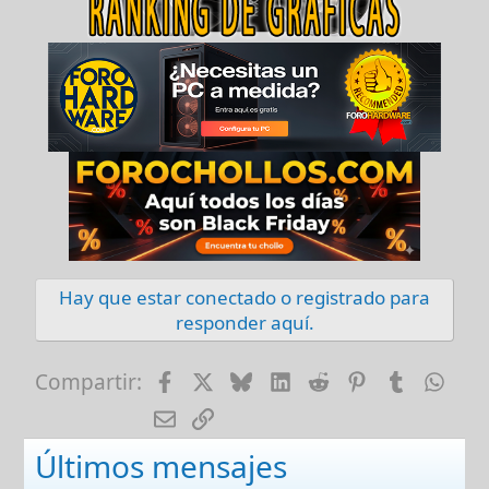
Hay que estar conectado o registrado para
responder aquí.
Facebook
X
Bluesky
LinkedIn
Reddit
Pinterest
Tumblr
Wha
Compartir:
E-mail
Enlace
Últimos mensajes