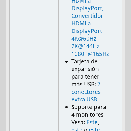
HDMI a
DisplayPort,
Convertidor
HDMI a
DisplayPort
4K@60Hz
2K@144Hz
1080P@165Hz
Tarjeta de
expansión
para tener
más USB:
7
conectores
extra USB
Soporte para
4 monitores
Vesa:
Este
,
este
o
este