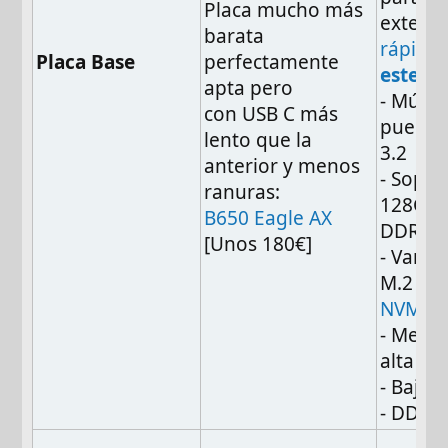
Placa mucho más
extern
barata
rápido
Placa Base
perfectamente
este
)
apta pero
- Múlti
con USB C más
puerto
lento que la
3.2
anterior y menos
- Sopor
ranuras:
128GB 
B650 Eagle AX
DDR5
[Unos 180€]
- Varios
M.2 pa
NVMe
- Memo
alta ve
- Baja l
- DDR5