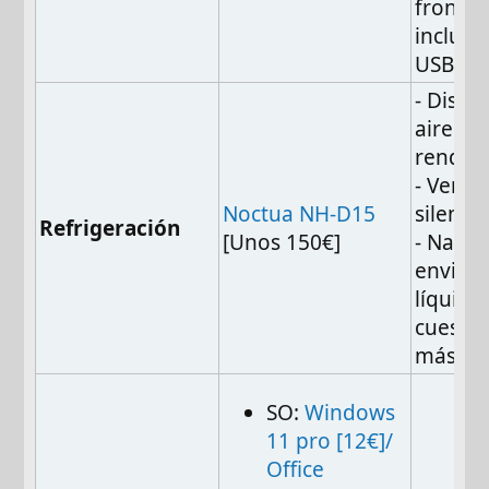
frontal
incluy
USB-C
- Disip
aire de
rendim
- Venti
Noctua NH-D15
silenci
Refrigeración
[Unos 150€]
- Nada
envidia
líquida
cueste 
más
SO:
Windows
11 pro [12€]/
Office