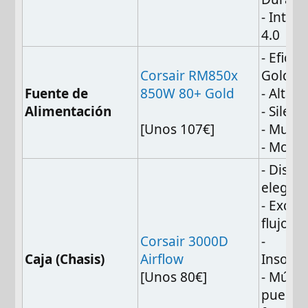
- Inter
4.0
- Eficie
Corsair RM850x
Gold
Fuente de
850W 80+ Gold
- Alta c
Alimentación
- Silenc
[Unos 107€]
- Muy 
- Modu
- Diseñ
elegan
- Excel
flujo de
Corsair 3000D
-
Caja (Chasis)
Airflow
Insonor
[Unos 80€]
- Múlti
puerto