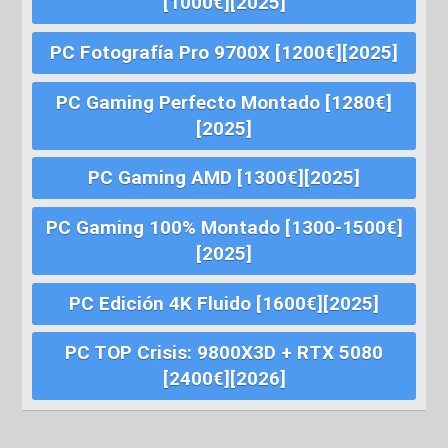
[1000€][2025]
PC Fotografía Pro 9700X [1200€][2025]
PC Gaming Perfecto Montado [1280€]
[2025]
PC Gaming AMD [1300€][2025]
PC Gaming 100% Montado [1300-1500€]
[2025]
PC Edición 4K Fluido [1600€][2025]
PC TOP Crisis: 9800X3D + RTX 5080
[2400€][2026]