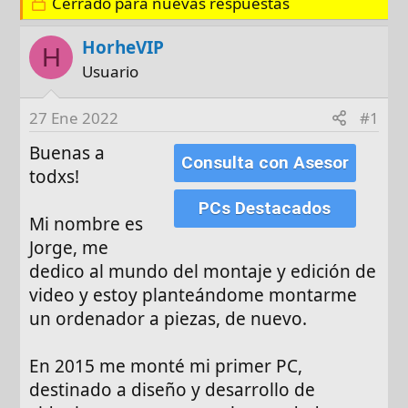
o
Cerrado para nuevas respuestas
h
q
r
a
u
d
e
HorheVIP
H
e
t
Usuario
i
a
n
s
27 Ene 2022
#1
i
c
Buenas a
Consulta con Asesor
i
todxs!
o
PCs Destacados
Mi nombre es
Jorge, me
dedico al mundo del montaje y edición de
video y estoy planteándome montarme
un ordenador a piezas, de nuevo.
En 2015 me monté mi primer PC,
destinado a diseño y desarrollo de