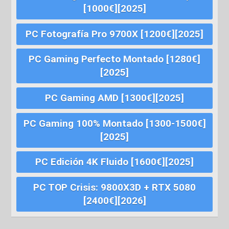
[1000€][2025]
PC Fotografía Pro 9700X [1200€][2025]
PC Gaming Perfecto Montado [1280€]
[2025]
PC Gaming AMD [1300€][2025]
PC Gaming 100% Montado [1300-1500€]
[2025]
PC Edición 4K Fluido [1600€][2025]
PC TOP Crisis: 9800X3D + RTX 5080
[2400€][2026]