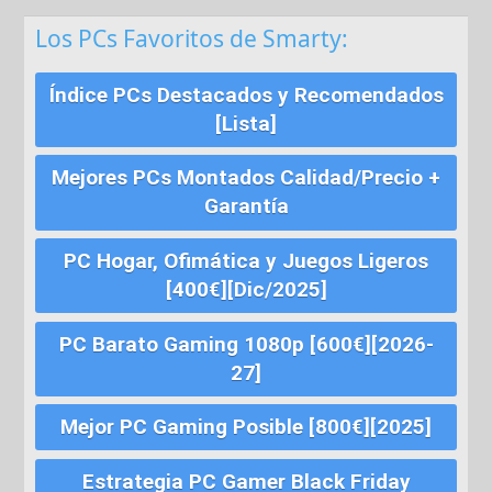
Los PCs Favoritos de Smarty:
Índice PCs Destacados y Recomendados
[Lista]
Mejores PCs Montados Calidad/Precio +
Garantía
PC Hogar, Ofimática y Juegos Ligeros
[400€][Dic/2025]
PC Barato Gaming 1080p [600€][2026-
27]
Mejor PC Gaming Posible [800€][2025]
Estrategia PC Gamer Black Friday