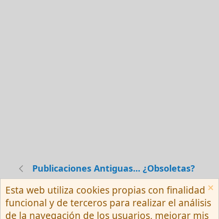
Publicaciones Antiguas... ¿Obsoletas?
Esta web utiliza cookies propias con finalidad
Español (Neutro) Tu
funcional y de terceros para realizar el análisis
Contactarnos
Términos y reglas
de la navegación de los usuarios, mejorar mis