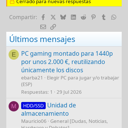
Cerrado para nuevas respuestas
Facebook
X
Bluesky
LinkedIn
Reddit
Pinterest
Tumblr
Wha
Compartir:
E-mail
Enlace
Últimos mensajes
PC gaming montado para 1440p
E
por unos 2.000 €, reutilizando
únicamente los discos
ebarba21
Elegir PC para jugar y/o trabajar
(ESP)
Respuestas
1
29 Jul 2026
Unidad de
HDD/SSD
M
almacenamiento
Mauricio06
General [Dudas, Noticias,
Hardware y Debates]