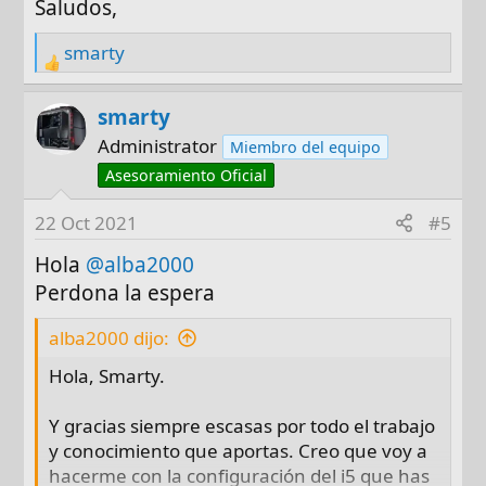
Saludos,
smarty
R
e
a
smarty
c
Administrator
Miembro del equipo
t
Asesoramiento Oficial
i
o
22 Oct 2021
#5
n
Hola
s
@alba2000
:
Perdona la espera
alba2000 dijo:
Hola, Smarty.
Y gracias siempre escasas por todo el trabajo
y conocimiento que aportas. Creo que voy a
hacerme con la configuración del i5 que has