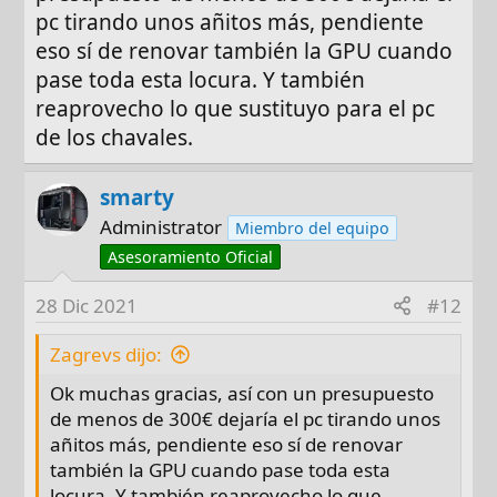
Procesador
[84€]:
Core I3-10100F 3,60 GHz
pc tirando unos añitos más, pendiente
SKTLGA1200 6.00 MB - Caja de cartón
( 8
eso sí de renovar también la GPU cuando
núcleos virtuales y la mejor relación potencia
pase toda esta locura. Y también
precio)
reaprovecho lo que sustituyo para el pc
//
Procesador alternativo
con dos núcleos
de los chavales.
más:
i5 10400F
(si puedes píllate este así te
durará más años)
smarty
Administrator
Miembro del equipo
Disipador
[0€]: Usamos el que viene de serie
Asesoramiento Oficial
Placa
[85€]:
GIGABYTE B560M H
28 Dic 2021
#12
Ram
[52€]:
Crucial Ballistix
Zagrevs dijo:
BL2K8G32C16U4B 3200 MHz, DDR4, DRAM,
Memoria Gamer para Ordenadores de
Ok muchas gracias, así con un presupuesto
sobremesa, 16GB (8GB x2)
de menos de 300€ dejaría el pc tirando unos
añitos más, pendiente eso sí de renovar
también la GPU cuando pase toda esta
Si tienes cualquier duda avísame
locura. Y también reaprovecho lo que