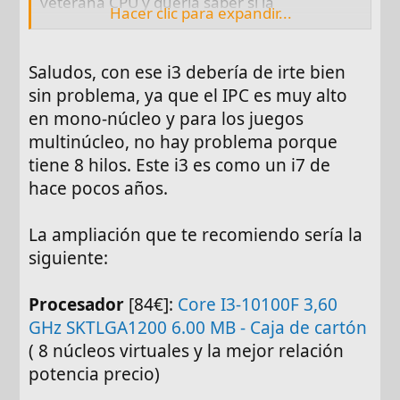
veterana CPU y quería saber si la
Hacer clic para expandir...
configuración del
Core I3-10100F
que
comentas me compensaría y me va a valer
para correr juegos AAA de la actual
Saludos, con ese i3 debería de irte bien
generación a Full HD y calidad media-alta
sin problema, ya que el IPC es muy alto
para los próximos 3-4 años. El tema GPU lo
en mono-núcleo y para los juegos
dejaría para más adelante cuando bajen
multinúcleo, no hay problema porque
precios, quiero empezar por cambiar CPU-
tiene 8 hilos. Este i3 es como un i7 de
placa-RAM y quizá saltar a disco NVME. Los
últimos juegos que me están dando la lata
hace pocos años.
son p.ej. Halo Infinite o FFVII Remake
Integrade. Gracias por la ayuda de
La ampliación que te recomiendo sería la
antemano.
siguiente:
Procesador
[84€]:
Core I3-10100F 3,60
GHz SKTLGA1200 6.00 MB - Caja de cartón
( 8 núcleos virtuales y la mejor relación
potencia precio)