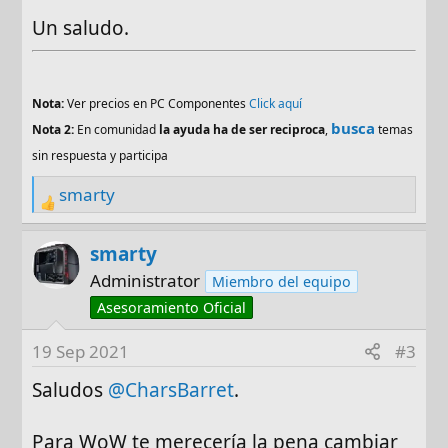
Un saludo.
Nota:
Ver precios en PC Componentes
Click aquí
busca
Nota 2:
En comunidad
la ayuda ha de ser reciproca
,
temas
sin respuesta y participa
smarty
R
e
a
smarty
c
Administrator
Miembro del equipo
t
Asesoramiento Oficial
i
o
19 Sep 2021
#3
n
Saludos
s
@CharsBarret
.
:
Para WoW te merecería la pena cambiar