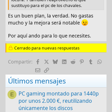
sustituyo para el pc de los chavales.
Es un buen plan, la verdad. No gastas
mucho y la mejora será notable
Por aquí ando para lo que necesites.
Cerrado para nuevas respuestas
Facebook
X
Bluesky
LinkedIn
Reddit
Pinterest
Tumblr
Wha
Compartir:
E-mail
Enlace
Últimos mensajes
PC gaming montado para 1440p
E
por unos 2.000 €, reutilizando
únicamente los discos