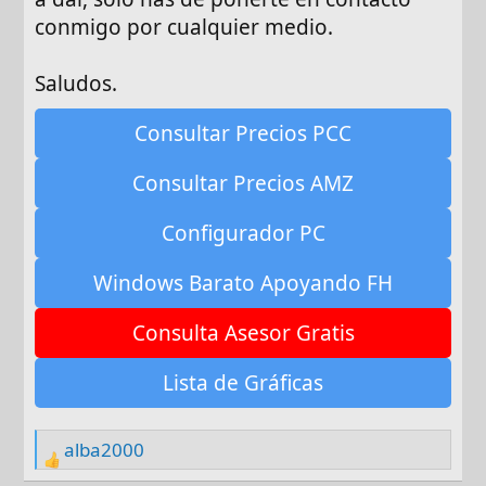
conmigo por cualquier medio.
Saludos.
Consultar Precios PCC
Consultar Precios AMZ
Configurador PC
Windows Barato Apoyando FH
Consulta Asesor Gratis
Lista de Gráficas
alba2000
R
e