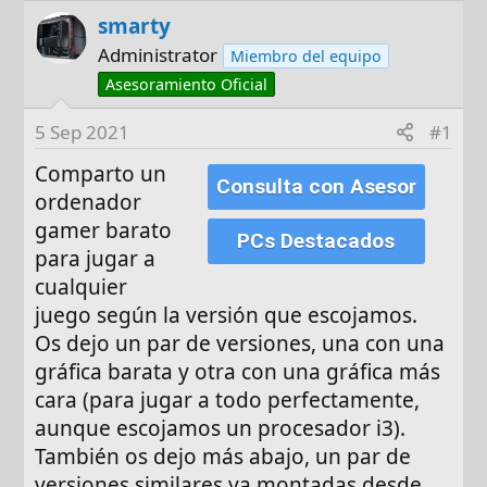
o
h
smarty
r
a
d
Administrator
Miembro del equipo
e
Asesoramiento Oficial
i
n
5 Sep 2021
#1
i
Comparto un
c
Consulta con Asesor
ordenador
i
gamer barato
o
PCs Destacados
para jugar a
cualquier
juego según la versión que escojamos.
Os dejo un par de versiones, una con una
gráfica barata y otra con una gráfica más
cara (para jugar a todo perfectamente,
aunque escojamos un procesador i3).
También os dejo más abajo, un par de
versiones similares ya montadas desde