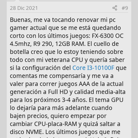
i
28 Dic 2021
#9
o
n
Buenas, me va tocando renovar mi pc
s
gamer actual que se me está quedando
:
corto con los últimos juegos: FX-6300 OC
4.5mhz, R9 290, 12GB RAM. El cuello de
botella creo que lo estoy teniendo sobre
todo con mi veterana CPU y quería saber
si la configuración del
Core I3-10100F
que
comentas me compensaría y me va a
valer para correr juegos AAA de la actual
generación a Full HD y calidad media-alta
para los próximos 3-4 años. El tema GPU
lo dejaría para más adelante cuando
bajen precios, quiero empezar por
cambiar CPU-placa-RAM y quizá saltar a
disco NVME. Los últimos juegos que me