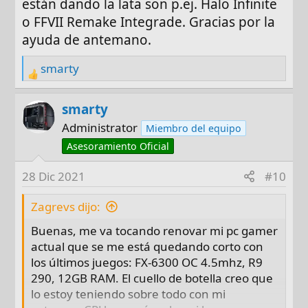
están dando la lata son p.ej. Halo Infinite
o FFVII Remake Integrade. Gracias por la
ayuda de antemano.
smarty
R
e
a
smarty
c
Administrator
Miembro del equipo
t
Asesoramiento Oficial
i
o
28 Dic 2021
#10
n
s
Zagrevs dijo:
:
Buenas, me va tocando renovar mi pc gamer
actual que se me está quedando corto con
los últimos juegos: FX-6300 OC 4.5mhz, R9
290, 12GB RAM. El cuello de botella creo que
lo estoy teniendo sobre todo con mi