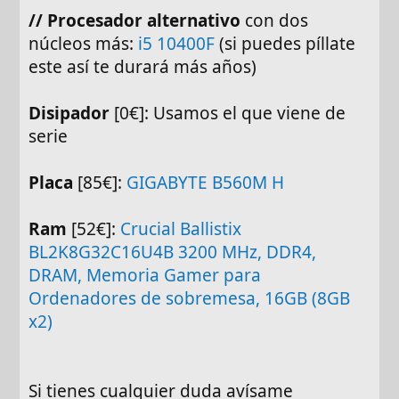
//
Procesador alternativo
con dos
núcleos más:
i5 10400F
(si puedes píllate
este así te durará más años)
Disipador
[0€]: Usamos el que viene de
serie
Placa
[85€]:
GIGABYTE B560M H
Ram
[52€]:
Crucial Ballistix
BL2K8G32C16U4B 3200 MHz, DDR4,
DRAM, Memoria Gamer para
Ordenadores de sobremesa, 16GB (8GB
x2)
Si tienes cualquier duda avísame