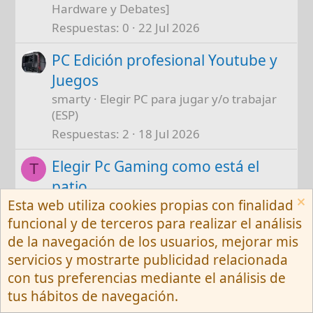
Hardware y Debates]
Respuestas
0
22 Jul 2026
PC Edición profesional Youtube y
Juegos
smarty
Elegir PC para jugar y/o trabajar
(ESP)
Respuestas
2
18 Jul 2026
Elegir Pc Gaming como está el
T
patio
Esta web utiliza cookies propias con finalidad
Taker79
Elegir PC para jugar y/o trabajar
(ESP)
funcional y de terceros para realizar el análisis
Respuestas
5
12 Jul 2026
de la navegación de los usuarios, mejorar mis
servicios y mostrarte publicidad relacionada
con tus preferencias mediante el análisis de
EN STOCK
tus hábitos de navegación.