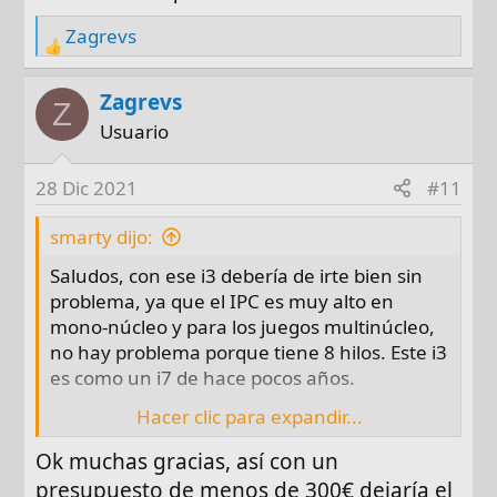
Zagrevs
R
e
a
Zagrevs
Z
c
Usuario
t
i
28 Dic 2021
#11
o
n
smarty dijo:
s
Saludos, con ese i3 debería de irte bien sin
:
problema, ya que el IPC es muy alto en
mono-núcleo y para los juegos multinúcleo,
no hay problema porque tiene 8 hilos. Este i3
es como un i7 de hace pocos años.
Hacer clic para expandir...
La ampliación que te recomiendo sería la
siguiente:
Ok muchas gracias, así con un
presupuesto de menos de 300€ dejaría el