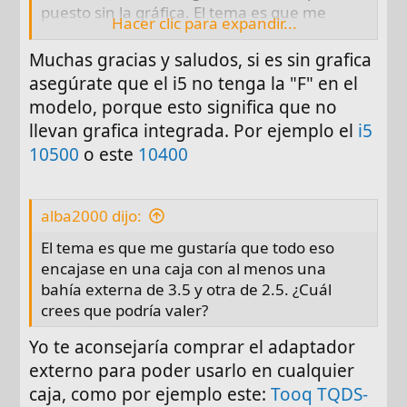
puesto sin la gráfica. El tema es que me
Hacer clic para expandir...
gustaría que todo eso encajase en una caja
con al menos una bahía externa de 3.5 y
Muchas gracias y saludos, si es sin grafica
otra de 2.5. ¿Cuál crees que podría valer?
asegúrate que el i5 no tenga la "F" en el
Saludos,
modelo, porque esto significa que no
llevan grafica integrada. Por ejemplo el
i5
10500
o este
10400
alba2000 dijo:
El tema es que me gustaría que todo eso
encajase en una caja con al menos una
bahía externa de 3.5 y otra de 2.5. ¿Cuál
crees que podría valer?
Yo te aconsejaría comprar el adaptador
externo para poder usarlo en cualquier
caja, como por ejemplo este:
Tooq TQDS-