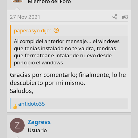
Miembro del Foro
27 Nov 2021
#8
paperasyo dijo:
Al compi del anterior mensaje... el windows
que tenias instalado no te valdra, tendras
que formatear e intalar de nuevo desde
principio el windows
Gracias por comentarlo; finalmente, lo he
descubierto por mí mismo.
Saludos,
antidoto35
R
e
a
Zagrevs
Z
c
Usuario
t