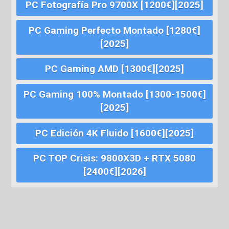
PC Fotografía Pro 9700X [1200€][2025]
PC Gaming Perfecto Montado [1280€]
[2025]
PC Gaming AMD [1300€][2025]
PC Gaming 100% Montado [1300-1500€]
[2025]
PC Edición 4K Fluido [1600€][2025]
PC TOP Crisis: 9800X3D + RTX 5080
[2400€][2026]