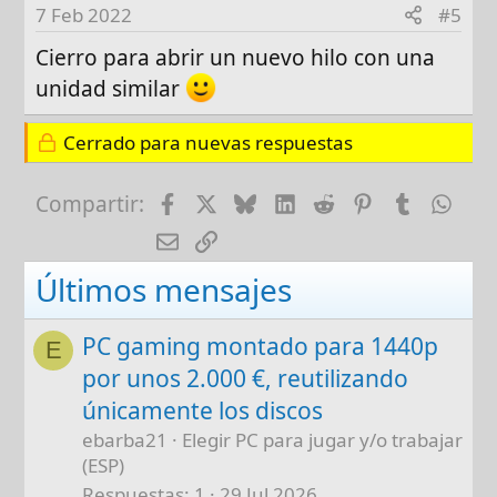
7 Feb 2022
#5
Cierro para abrir un nuevo hilo con una
unidad similar
Cerrado para nuevas respuestas
Facebook
X
Bluesky
LinkedIn
Reddit
Pinterest
Tumblr
Wha
Compartir:
E-mail
Enlace
Últimos mensajes
PC gaming montado para 1440p
E
por unos 2.000 €, reutilizando
únicamente los discos
ebarba21
Elegir PC para jugar y/o trabajar
(ESP)
Respuestas
1
29 Jul 2026