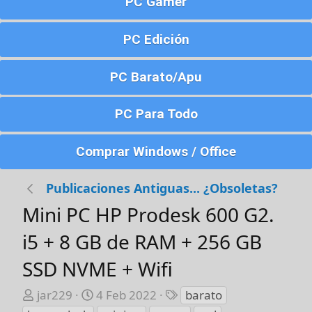
PC Gamer
PC Edición
PC Barato/Apu
PC Para Todo
Comprar Windows / Office
Publicaciones Antiguas... ¿Obsoletas?
Mini PC HP Prodesk 600 G2.
i5 + 8 GB de RAM + 256 GB
SSD NVME + Wifi
A
F
E
jar229
4 Feb 2022
barato
u
e
t