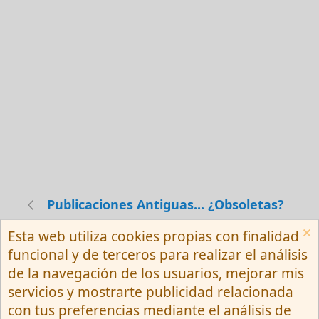
Publicaciones Antiguas... ¿Obsoletas?
Esta web utiliza cookies propias con finalidad
Español (Neutro) Tu
funcional y de terceros para realizar el análisis
Contactarnos
Términos y reglas
de la navegación de los usuarios, mejorar mis
Privacy policy
Ayuda
R
servicios y mostrarte publicidad relacionada
S
S
con tus preferencias mediante el análisis de
®
Community platform by XenForo
© 2010-