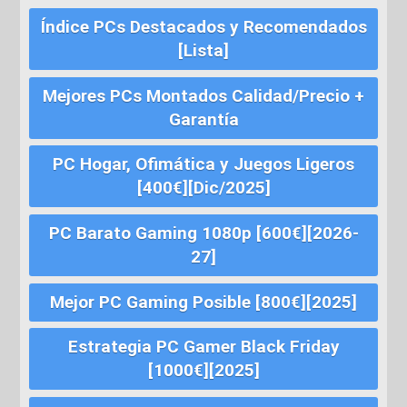
Índice PCs Destacados y Recomendados
[Lista]
Mejores PCs Montados Calidad/Precio +
Garantía
PC Hogar, Ofimática y Juegos Ligeros
[400€][Dic/2025]
PC Barato Gaming 1080p [600€][2026-
27]
Mejor PC Gaming Posible [800€][2025]
Estrategia PC Gamer Black Friday
[1000€][2025]