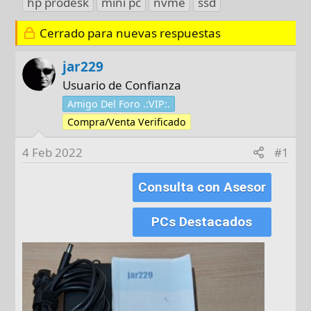
hp prodesk
mini pc
nvme
ssd
t
c
i
o
h
q
Cerrado para nuevas respuestas
r
a
u
d
e
jar229
e
t
Usuario de Confianza
i
a
Amigo Del Foro .:VIP:.
n
s
Compra/Venta Verificado
i
c
4 Feb 2022
#1
i
o
Consulta con Asesor
PCs Destacados