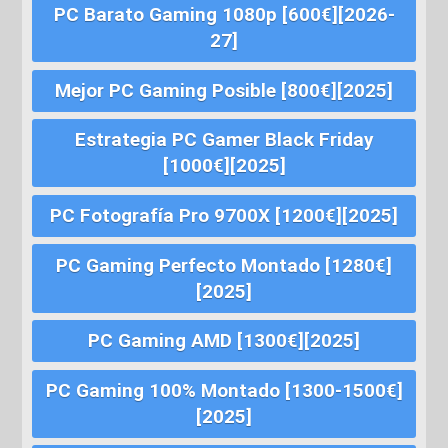
PC Barato Gaming 1080p [600€][2026-
27]
Mejor PC Gaming Posible [800€][2025]
Estrategia PC Gamer Black Friday
[1000€][2025]
PC Fotografía Pro 9700X [1200€][2025]
PC Gaming Perfecto Montado [1280€]
[2025]
PC Gaming AMD [1300€][2025]
PC Gaming 100% Montado [1300-1500€]
[2025]