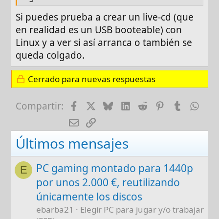
Si puedes prueba a crear un live-cd (que
en realidad es un USB booteable) con
Linux y a ver si así arranca o también se
queda colgado.
Cerrado para nuevas respuestas
Facebook
X
Bluesky
LinkedIn
Reddit
Pinterest
Tumblr
Wha
Compartir:
E-mail
Enlace
Últimos mensajes
PC gaming montado para 1440p
E
por unos 2.000 €, reutilizando
únicamente los discos
ebarba21
Elegir PC para jugar y/o trabajar