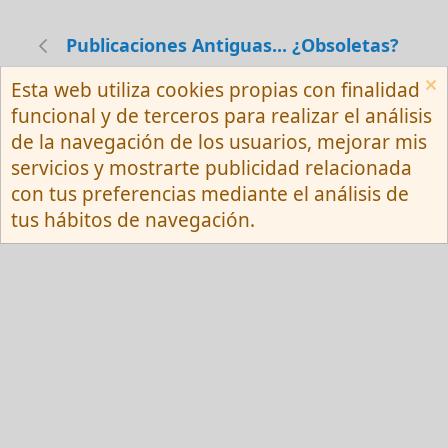
Publicaciones Antiguas... ¿Obsoletas?
Esta web utiliza cookies propias con finalidad
Español (Neutro) Tu
funcional y de terceros para realizar el análisis
Contactarnos
Términos y reglas
de la navegación de los usuarios, mejorar mis
Privacy policy
Ayuda
R
servicios y mostrarte publicidad relacionada
S
S
con tus preferencias mediante el análisis de
®
Community platform by XenForo
© 2010-
tus hábitos de navegación.
2026 XenForo Ltd.
Red Fansite.es