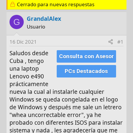
Cerrado para nuevas respuestas
t
c
o
h
GrandalAlex
r
a
G
d
Usuario
e
i
16 Dic 2021
#1
n
Saludos desde
i
Consulta con Asesor
Cuba , tengo
c
i
una laptop
PCs Destacados
o
Lenovo e490
prácticamente
nueva la cual al instalarle cualquier
Windows se queda congelada en el logo
de Windows y después me sale un letrero
"whea uncorrectable error", ya he
probado con diferentes ISOS para instalar
sistema y nada , les agradecería que me