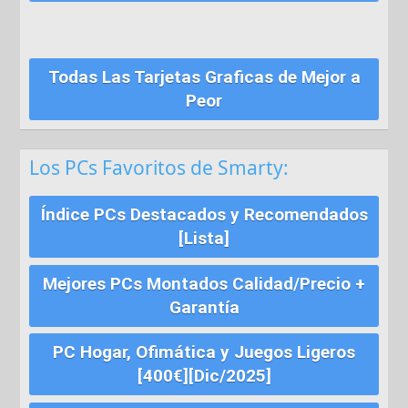
Todas Las Tarjetas Graficas de Mejor a
Peor
Los PCs Favoritos de Smarty:
Índice PCs Destacados y Recomendados
[Lista]
Mejores PCs Montados Calidad/Precio +
Garantía
PC Hogar, Ofimática y Juegos Ligeros
[400€][Dic/2025]