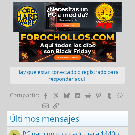
Hay que estar conectado o registrado para
responder aquí.
Facebook
X
Bluesky
LinkedIn
Reddit
Pinterest
Tumblr
Wha
Compartir:
E-mail
Enlace
Últimos mensajes
PC gaming montado para 1440p
E