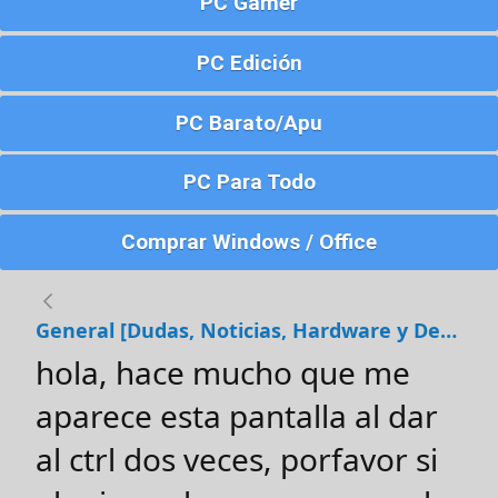
PC Gamer
PC Edición
PC Barato/Apu
PC Para Todo
Comprar Windows / Office
General [Dudas, Noticias, Hardware y Debates]
hola, hace mucho que me
aparece esta pantalla al dar
al ctrl dos veces, porfavor si