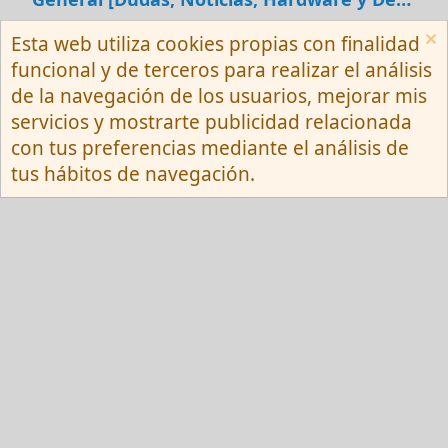
Esta web utiliza cookies propias con finalidad
Español (Neutro) Tu
funcional y de terceros para realizar el análisis
Contactarnos
Términos y reglas
de la navegación de los usuarios, mejorar mis
Privacy policy
Ayuda
R
servicios y mostrarte publicidad relacionada
S
S
con tus preferencias mediante el análisis de
®
Community platform by XenForo
© 2010-
tus hábitos de navegación.
2026 XenForo Ltd.
Red Fansite.es
Esta web usa cookies y participa en el Programa de Afiliados de Amazon EU, un
programa de publicidad para afiliados diseñado para ofrecer a sitios web un