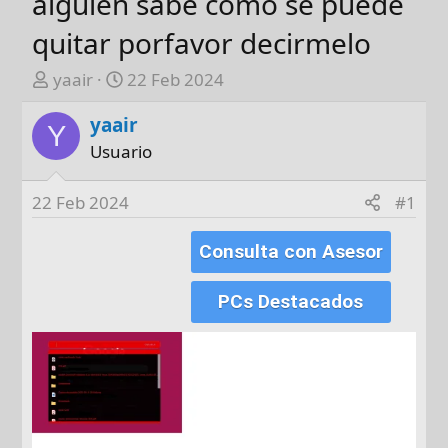
alguien sabe como se puede
quitar porfavor decirmelo
A
F
yaair
22 Feb 2024
u
e
yaair
t
c
Y
o
h
Usuario
r
a
d
22 Feb 2024
#1
e
i
Consulta con Asesor
n
i
PCs Destacados
c
i
o