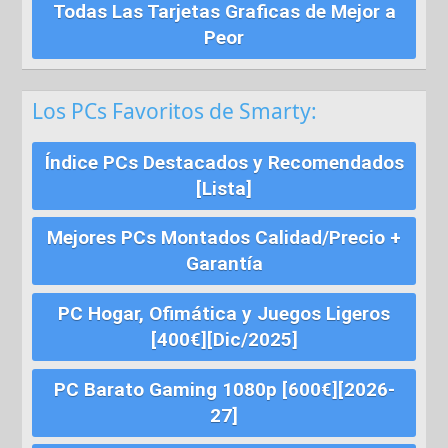
Todas Las Tarjetas Graficas de Mejor a
Peor
Los PCs Favoritos de Smarty:
Índice PCs Destacados y Recomendados
[Lista]
Mejores PCs Montados Calidad/Precio +
Garantía
PC Hogar, Ofimática y Juegos Ligeros
[400€][Dic/2025]
PC Barato Gaming 1080p [600€][2026-
27]