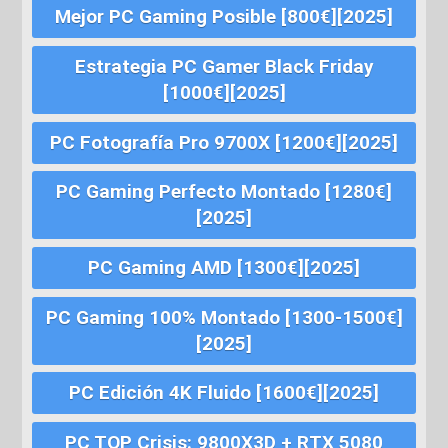
Mejor PC Gaming Posible [800€][2025]
Estrategia PC Gamer Black Friday
[1000€][2025]
PC Fotografía Pro 9700X [1200€][2025]
PC Gaming Perfecto Montado [1280€]
[2025]
PC Gaming AMD [1300€][2025]
PC Gaming 100% Montado [1300-1500€]
[2025]
PC Edición 4K Fluido [1600€][2025]
PC TOP Crisis: 9800X3D + RTX 5080