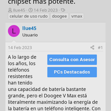
chipset más potente.
A
F
E
llue45
14 Feb 2023
u
e
t
celular de uso rudo
doogee
vmax
t
c
i
o
h
q
llue45
L
r
a
u
Usuario
d
e
e
t
14 Feb 2023
#1
i
a
n
s
A lo largo de
Consulta con Asesor
i
los años, los
c
teléfonos
PCs Destacados
i
resistentes
o
han tenido
una capacidad de batería bastante
grande, pero el Doogee V Max está
literalmente maximizando la energía de
la batería en un teléfono inteligente. Con