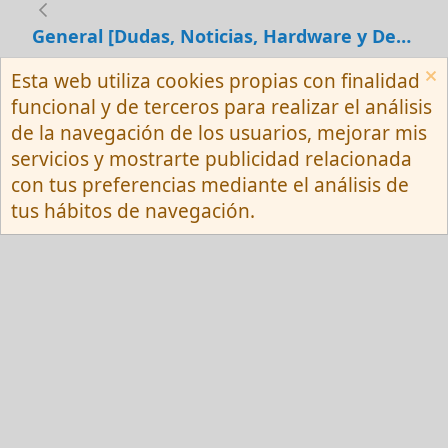
General [Dudas, Noticias, Hardware y Debates]
Esta web utiliza cookies propias con finalidad
Español (Neutro) Tu
funcional y de terceros para realizar el análisis
Contactarnos
Términos y reglas
de la navegación de los usuarios, mejorar mis
Privacy policy
Ayuda
R
servicios y mostrarte publicidad relacionada
S
S
con tus preferencias mediante el análisis de
®
Community platform by XenForo
© 2010-
tus hábitos de navegación.
2026 XenForo Ltd.
Red Fansite.es