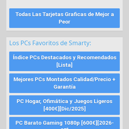
Todas Las Tarjetas Graficas de Mejor a
Peor
Los PCs Favoritos de Smarty:
Índice PCs Destacados y Recomendados
[Lista]
Mejores PCs Montados Calidad/Precio +
Garantía
PC Hogar, Ofimática y Juegos Ligeros
[400€][Dic/2025]
PC Barato Gaming 1080p [600€][2026-