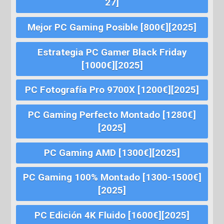
27]
Mejor PC Gaming Posible [800€][2025]
Estrategia PC Gamer Black Friday
[1000€][2025]
PC Fotografía Pro 9700X [1200€][2025]
PC Gaming Perfecto Montado [1280€]
[2025]
PC Gaming AMD [1300€][2025]
PC Gaming 100% Montado [1300-1500€]
[2025]
PC Edición 4K Fluido [1600€][2025]