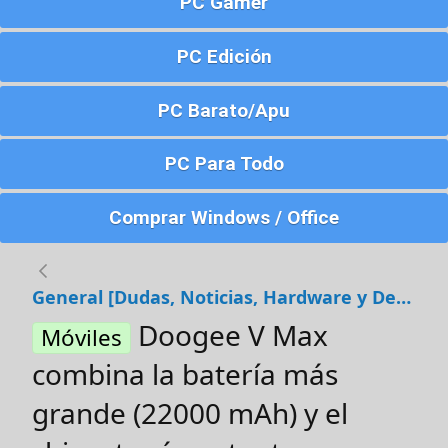
PC Gamer
PC Edición
PC Barato/Apu
PC Para Todo
Comprar Windows / Office
General [Dudas, Noticias, Hardware y Debates]
Doogee V Max
Móviles
combina la batería más
grande (22000 mAh) y el