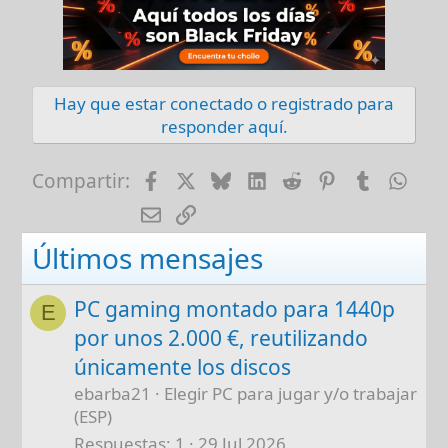
Hay que estar conectado o registrado para
responder aquí.
Facebook
X
Bluesky
LinkedIn
Reddit
Pinterest
Tumblr
Wha
Compartir:
E-mail
Enlace
Últimos mensajes
PC gaming montado para 1440p
E
por unos 2.000 €, reutilizando
únicamente los discos
ebarba21
Elegir PC para jugar y/o trabajar
(ESP)
Respuestas
1
29 Jul 2026