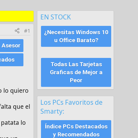
EN STOCK
#1
¿Necesitas Windows 10
u Office Barato?
 Asesor
cados
Todas Las Tarjetas
Graficas de Mejor a
Peor
o lo quiero
Los PCs Favoritos de
alta que el
Smarty:
patata lo
Índice PCs Destacados
y Recomendados