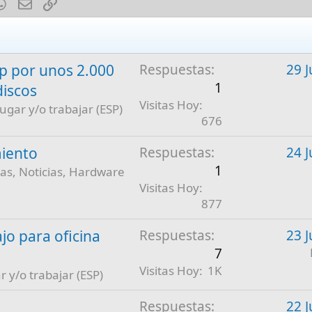
est
mblr
WhatsApp
E-mail
Enlace
 por unos 2.000
Respuestas
29 J
1
discos
Visitas Hoy
jugar y/o trabajar (ESP)
676
iento
Respuestas
24 J
1
as, Noticias, Hardware
Visitas Hoy
877
jo para oficina
Respuestas
23 J
7
Visitas Hoy
1K
r y/o trabajar (ESP)
Respuestas
22 J