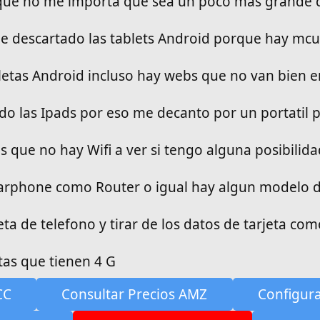
 que no me importa que sea un poco mas grande 
he descartado las tablets Android porque hay mc
letas Android incluso hay webs que no van bien 
o las Ipads por eso me decanto por un portatil
ios que no hay Wifi a ver si tengo alguna posibilid
arphone como Router o igual hay algun modelo de
ta de telefono y tirar de los datos de tarjeta como
tas que tienen 4 G
CC
Consultar Precios AMZ
Configur