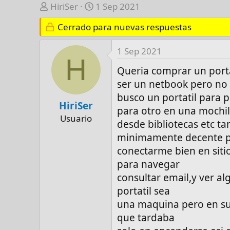
A
F
HiriSer
1 Sep 2021
u
e
Cerrado para nuevas respuestas
t
c
o
h
1 Sep 2021
r
a
H
d
Queria comprar un port
e
ser un netbook pero no 
i
busco un portatil para 
n
HiriSer
para otro en una mochil
i
Usuario
desde bibliotecas etc 
c
i
minimamente decente 
o
conectarme bien en sitio
para navegar
consultar email,y ver a
portatil sea
una maquina pero en su
que tardaba