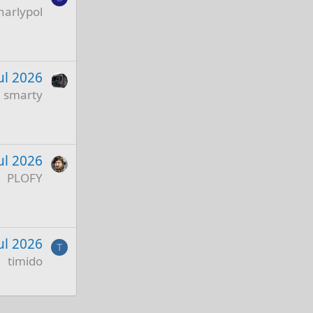
harlypol
ul 2026
smarty
ul 2026
PLOFY
Jul 2026
T
timido