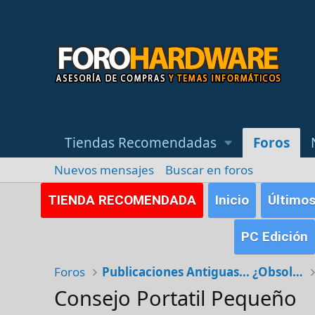
Tiendas Recomendadas
Foros
Nuevos mensajes
Buscar en foros
TIENDA RECOMENDADA
Inicio
Último
PC Edición
Foros
Publicaciones Antiguas... ¿Obsoletas?
Consejo Portatil Pequeño