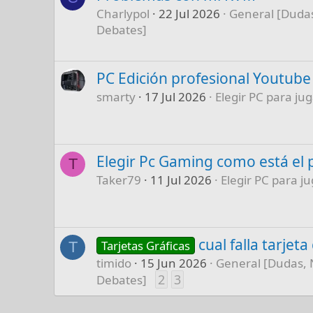
Charlypol
22 Jul 2026
General [Dudas
Debates]
PC Edición profesional Youtube
smarty
17 Jul 2026
Elegir PC para jug
Elegir Pc Gaming como está el 
T
Taker79
11 Jul 2026
Elegir PC para ju
cual falla tarjet
Tarjetas Gráficas
T
timido
15 Jun 2026
General [Dudas, 
2
3
Debates]