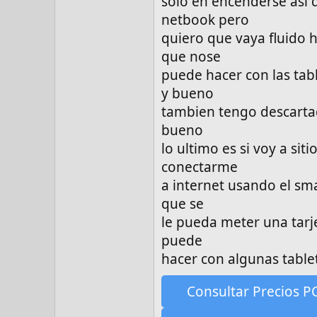
solo en encenderse asi
netbook pero
quiero que vaya fluido 
que nose
puede hacer con las tab
y bueno
tambien tengo descartad
bueno
lo ultimo es si voy a sit
conectarme
a internet usando el sm
que se
le pueda meter una tarje
puede
hacer con algunas table
Consultar Precios P