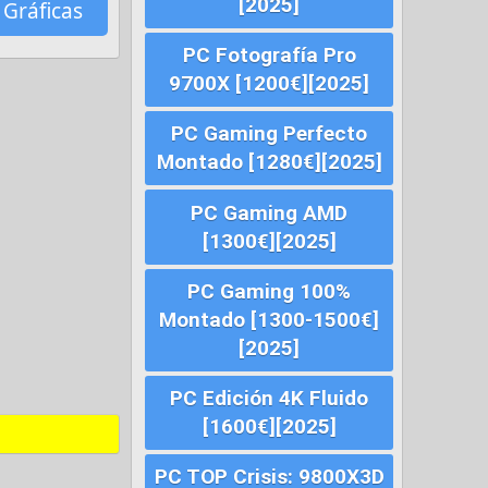
[2025]
 Gráficas
PC Fotografía Pro
9700X [1200€][2025]
PC Gaming Perfecto
Montado [1280€][2025]
PC Gaming AMD
[1300€][2025]
PC Gaming 100%
Montado [1300-1500€]
[2025]
PC Edición 4K Fluido
[1600€][2025]
PC TOP Crisis: 9800X3D