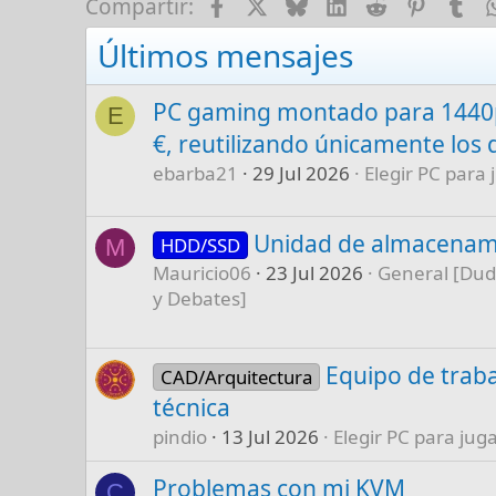
Facebook
X
Bluesky
LinkedIn
Reddit
Pinter
Tu
Compartir:
Últimos mensajes
PC gaming montado para 1440p
E
€, reutilizando únicamente los 
ebarba21
29 Jul 2026
Elegir PC para 
Unidad de almacenam
HDD/SSD
M
Mauricio06
23 Jul 2026
General [Dud
y Debates]
Equipo de traba
CAD/Arquitectura
técnica
pindio
13 Jul 2026
Elegir PC para juga
Problemas con mi KVM
C