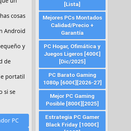
que un
[Lista]
uhas cosas
Mejores PCs Montados
Calidad/Precio +
en Android
Garantía
 pequeño y
PC Hogar, Ofimática y
Juegos Ligeros [400€]
ad de
[Dic/2025]
PC Barato Gaming
 portatil
1080p [600€][2026-27]
 si se
Mejor PC Gaming
Posible [800€][2025]
Estrategia PC Gamer
ador PC
Black Friday [1000€]