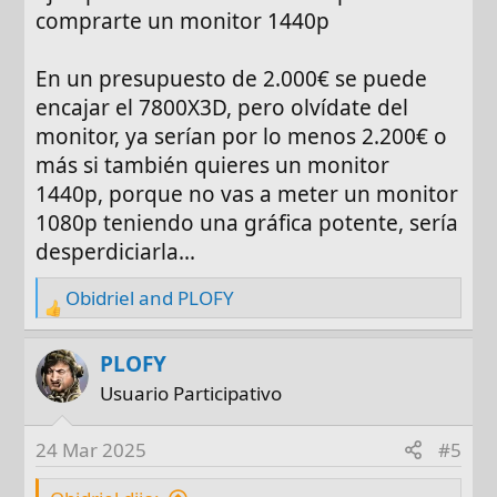
comprarte un monitor 1440p
En un presupuesto de 2.000€ se puede
encajar el 7800X3D, pero olvídate del
monitor, ya serían por lo menos 2.200€ o
más si también quieres un monitor
1440p, porque no vas a meter un monitor
1080p teniendo una gráfica potente, sería
desperdiciarla...
Obidriel
and
PLOFY
R
e
a
PLOFY
c
Usuario Participativo
t
i
24 Mar 2025
#5
o
n