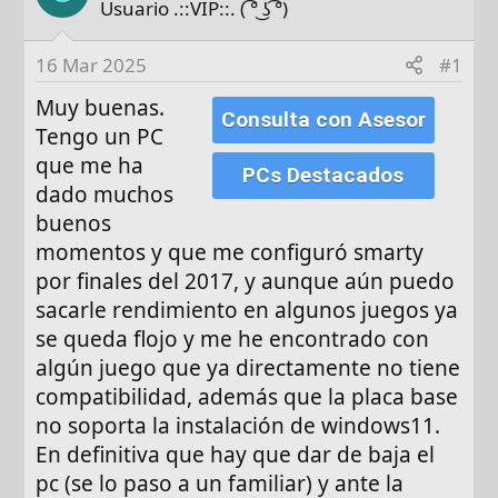
o
h
Usuario .::VIP::. ( ͡° ͜ʖ ͡°)
r
a
d
16 Mar 2025
#1
e
Muy buenas.
i
Consulta con Asesor
n
Tengo un PC
i
que me ha
PCs Destacados
c
dado muchos
i
buenos
o
momentos y que me configuró smarty
por finales del 2017, y aunque aún puedo
sacarle rendimiento en algunos juegos ya
se queda flojo y me he encontrado con
algún juego que ya directamente no tiene
compatibilidad, además que la placa base
no soporta la instalación de windows11.
En definitiva que hay que dar de baja el
pc (se lo paso a un familiar) y ante la