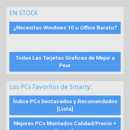
EN STOCK
¿Necesitas Windows 10 u Office Barato?
Todas Las Tarjetas Graficas de Mejor a
Peor
Los PCs Favoritos de Smarty:
Índice PCs Destacados y Recomendados
[Lista]
Mejores PCs Montados Calidad/Precio +