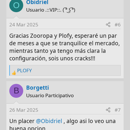
a
Obidriel
O
c
Usuario .::VIP::. ( ͡° ͜ʖ ͡°)
t
i
24 Mar 2025
#6
o
n
Gracias Zooropa y Plofy, esperaré un par
s
de meses a que se tranquilice el mercado,
:
mientras tanto ya tengo más clara la
configuración, sois unos cracks!!!
PLOFY
R
e
a
Borgetti
B
c
Usuario Participativo
t
i
26 Mar 2025
#7
o
n
Un placer
@Obidriel
, algo asi lo veo una
s
buena opcion