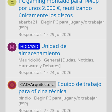
PC gaming montado para 1440p
E
por unos 2.000 €, reutilizando
únicamente los discos
ebarba21
Elegir PC para jugar y/o trabajar
(ESP)
Respuestas
1
29 Jul 2026
Unidad de
HDD/SSD
M
almacenamiento
Mauricio06
General [Dudas, Noticias,
Hardware y Debates]
Respuestas
1
24 Jul 2026
Equipo de trabajo
CAD/Arquitectura
para oficina técnica
pindio
Elegir PC para jugar y/o trabajar
(ESP)
Respuestas
7
23 Jul 2026