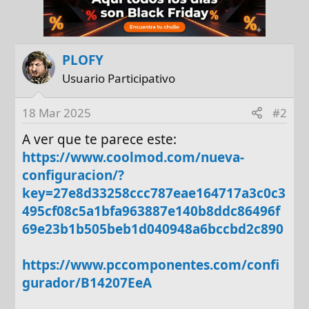
PLOFY
Usuario Participativo
18 Mar 2025
#2
A ver que te parece este:
https://www.coolmod.com/nueva-
configuracion/?
key=27e8d33258ccc787eae164717a3c0c3
495cf08c5a1bfa963887e140b8ddc86496f
69e23b1b505beb1d040948a6bccbd2c890
https://www.pccomponentes.com/confi
gurador/B14207EeA