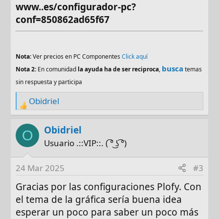
www..es/configurador-pc?
conf=850862ad65f67
Nota:
Ver precios en PC Componentes
Click aquí
busca
Nota 2:
En comunidad
la ayuda ha de ser reciproca
,
temas
sin respuesta y participa
Obidriel
R
e
a
Obidriel
O
c
Usuario .::VIP::. ( ͡° ͜ʖ ͡°)
t
i
24 Mar 2025
#3
o
n
Gracias por las configuraciones Plofy. Con
s
el tema de la gráfica sería buena idea
:
esperar un poco para saber un poco más