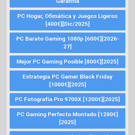
Garantía
PC Hogar, Ofimática y Juegos Ligeros
[400€][Dic/2025]
PC Barato Gaming 1080p [600€][2026-
27]
Mejor PC Gaming Posible [800€][2025]
Estrategia PC Gamer Black Friday
[1000€][2025]
PC Fotografía Pro 9700X [1200€][2025]
PC Gaming Perfecto Montado [1280€]
[2025]