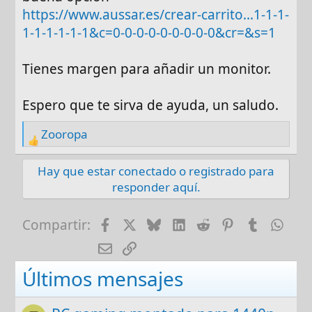
:
https://www.aussar.es/crear-carrito...1-1-1-
1-1-1-1-1-1&c=0-0-0-0-0-0-0-0-0&cr=&s=1
Tienes margen para añadir un monitor.
Espero que te sirva de ayuda, un saludo.
Zooropa
R
e
Hay que estar conectado o registrado para
a
responder aquí.
c
t
i
Facebook
X
Bluesky
LinkedIn
Reddit
Pinterest
Tumblr
Wha
Compartir:
o
E-mail
Enlace
n
s
Últimos mensajes
: