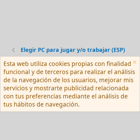
Elegir PC para jugar y/o trabajar (ESP)
Esta web utiliza cookies propias con finalidad
Español (Neutro) Tu
funcional y de terceros para realizar el análisis
Contactarnos
Términos y reglas
de la navegación de los usuarios, mejorar mis
Privacy policy
Ayuda
R
servicios y mostrarte publicidad relacionada
S
S
con tus preferencias mediante el análisis de
®
Community platform by XenForo
© 2010-
tus hábitos de navegación.
2026 XenForo Ltd.