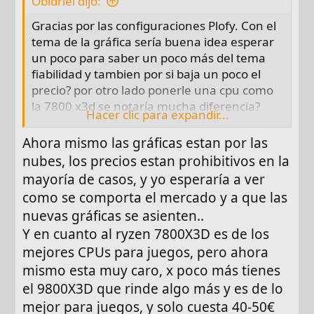
Obidriel dijo:
s
Gracias por las configuraciones Plofy. Con el
:
tema de la gráfica sería buena idea esperar
un poco para saber un poco más del tema
fiabilidad y tambien por si baja un poco el
precio? por otro lado ponerle una cpu como
la 7800 x3d se notaría mucha diferencia?
Hacer clic para expandir...
Gracias
Ahora mismo las gráficas estan por las
nubes, los precios estan prohibitivos en la
mayoría de casos, y yo esperaría a ver
como se comporta el mercado y a que las
nuevas gráficas se asienten..
Y en cuanto al ryzen 7800X3D es de los
mejores CPUs para juegos, pero ahora
mismo esta muy caro, x poco más tienes
el 9800X3D que rinde algo más y es de lo
mejor para juegos, y solo cuesta 40-50€