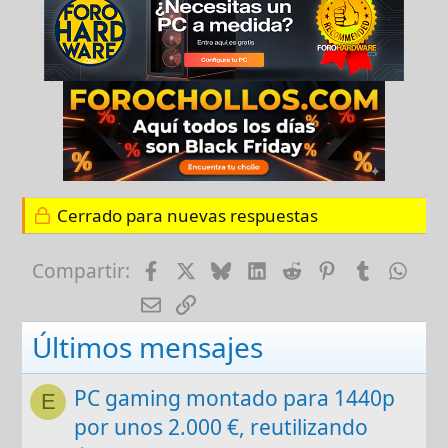
Cerrado para nuevas respuestas
Facebook
X
Bluesky
LinkedIn
Reddit
Pinterest
Tumblr
Wha
Compartir:
E-mail
Enlace
Últimos mensajes
PC gaming montado para 1440p
E
por unos 2.000 €, reutilizando