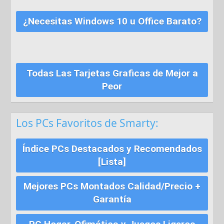
¿Necesitas Windows 10 u Office Barato?
Todas Las Tarjetas Graficas de Mejor a
Peor
Los PCs Favoritos de Smarty:
Índice PCs Destacados y Recomendados
[Lista]
Mejores PCs Montados Calidad/Precio +
Garantía