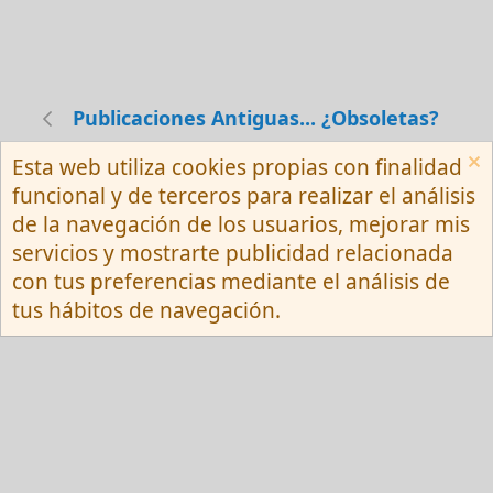
Publicaciones Antiguas... ¿Obsoletas?
Esta web utiliza cookies propias con finalidad
Español (Neutro) Tu
funcional y de terceros para realizar el análisis
Contactarnos
Términos y reglas
de la navegación de los usuarios, mejorar mis
Privacy policy
Ayuda
R
servicios y mostrarte publicidad relacionada
S
S
con tus preferencias mediante el análisis de
®
Community platform by XenForo
© 2010-
tus hábitos de navegación.
2026 XenForo Ltd.