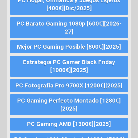
PC Hogar, Ofimática y Juegos Ligeros
[400€][Dic/2025]
PC Barato Gaming 1080p [600€][2026-
27]
Mejor PC Gaming Posible [800€][2025]
Estrategia PC Gamer Black Friday
[1000€][2025]
PC Fotografía Pro 9700X [1200€][2025]
PC Gaming Perfecto Montado [1280€]
[2025]
PC Gaming AMD [1300€][2025]