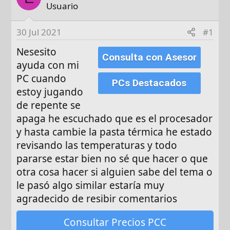
d
Usuario
e
i
30 Jul 2021
#1
n
Nesesito
i
Consulta con Asesor
ayuda con mi
c
i
PC cuando
PCs Destacados
o
estoy jugando
de repente se
apaga he escuchado que es el procesador
y hasta cambie la pasta térmica he estado
revisando las temperaturas y todo
pararse estar bien no sé que hacer o que
otra cosa hacer si alguien sabe del tema o
le pasó algo similar estaría muy
agradecido de resibir comentarios
Consultar Precios PCC