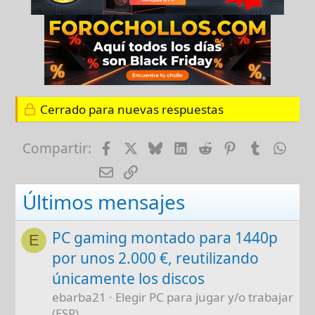
Cerrado para nuevas respuestas
Facebook
X
Bluesky
LinkedIn
Reddit
Pinterest
Tumblr
Wha
Compartir:
E-mail
Enlace
Últimos mensajes
PC gaming montado para 1440p
E
por unos 2.000 €, reutilizando
únicamente los discos
ebarba21
Elegir PC para jugar y/o trabajar
(ESP)