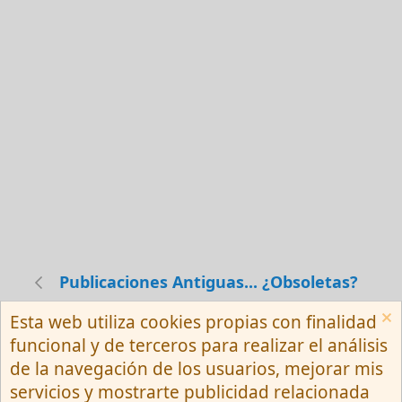
Publicaciones Antiguas... ¿Obsoletas?
Esta web utiliza cookies propias con finalidad
Español (Neutro) Tu
funcional y de terceros para realizar el análisis
Contactarnos
Términos y reglas
de la navegación de los usuarios, mejorar mis
Privacy policy
Ayuda
R
servicios y mostrarte publicidad relacionada
S