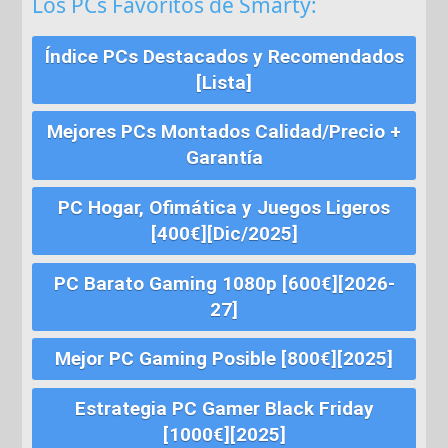
Los PCs Favoritos de Smarty:
Índice PCs Destacados y Recomendados
[Lista]
Mejores PCs Montados Calidad/Precio +
Garantía
PC Hogar, Ofimática y Juegos Ligeros
[400€][Dic/2025]
PC Barato Gaming 1080p [600€][2026-
27]
Mejor PC Gaming Posible [800€][2025]
Estrategia PC Gamer Black Friday
[1000€][2025]