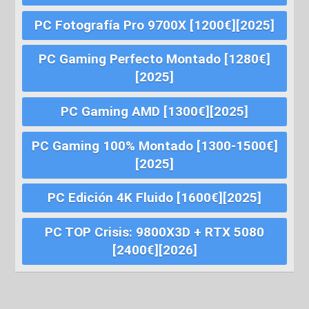
PC Fotografía Pro 9700X [1200€][2025]
PC Gaming Perfecto Montado [1280€]
[2025]
PC Gaming AMD [1300€][2025]
PC Gaming 100% Montado [1300-1500€]
[2025]
PC Edición 4K Fluido [1600€][2025]
PC TOP Crisis: 9800X3D + RTX 5080
[2400€][2026]