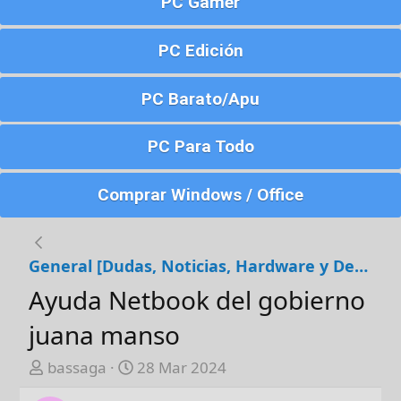
PC Gamer
PC Edición
PC Barato/Apu
PC Para Todo
Comprar Windows / Office
General [Dudas, Noticias, Hardware y Debates]
Ayuda Netbook del gobierno
juana manso
A
F
bassaga
28 Mar 2024
u
e