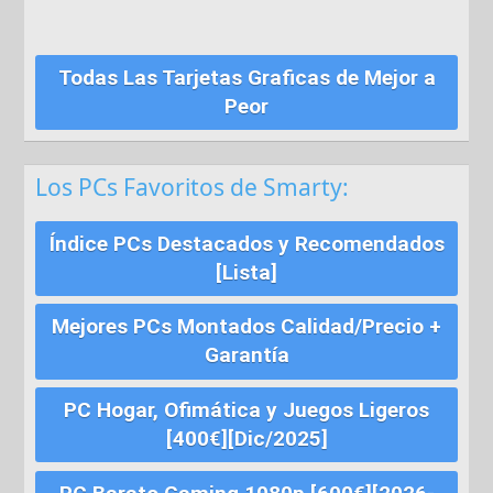
Todas Las Tarjetas Graficas de Mejor a
Peor
Los PCs Favoritos de Smarty:
Índice PCs Destacados y Recomendados
[Lista]
Mejores PCs Montados Calidad/Precio +
Garantía
PC Hogar, Ofimática y Juegos Ligeros
[400€][Dic/2025]