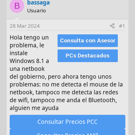
bassaga
t
c
B
o
h
Usuario
r
a
d
28 Mar 2024
#1
e
Hola tengo un
i
Consulta con Asesor
n
problema, le
i
instale
PCs Destacados
c
Windows 8.1 a
i
una netbook
o
del gobierno, pero ahora tengo unos
problemas: no me detecta el mouse de la
netbook, tampoco me detecta las redes
de wifi, tampoco me anda el Bluetooth,
alguien me ayuda
Consultar Precios PCC