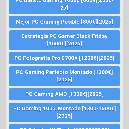
PC Barato Gaming 1080p [600€][2026-
27]
Mejor PC Gaming Posible [800€][2025]
Estrategia PC Gamer Black Friday
[1000€][2025]
PC Fotografía Pro 9700X [1200€][2025]
PC Gaming Perfecto Montado [1280€]
[2025]
PC Gaming AMD [1300€][2025]
PC Gaming 100% Montado [1300-1500€]
[2025]