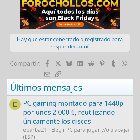
Hay que estar conectado o registrado para
responder aquí.
Facebook
X
Bluesky
LinkedIn
Reddit
Pinterest
Tumblr
Wha
Compartir:
E-mail
Enlace
Últimos mensajes
PC gaming montado para 1440p
E
por unos 2.000 €, reutilizando
únicamente los discos
ebarba21
Elegir PC para jugar y/o trabajar
(ESP)