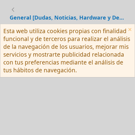
General [Dudas, Noticias, Hardware y Debates]
Esta web utiliza cookies propias con finalidad
Español (Neutro) Tu
funcional y de terceros para realizar el análisis
Contactarnos
Términos y reglas
de la navegación de los usuarios, mejorar mis
Privacy policy
Ayuda
R
servicios y mostrarte publicidad relacionada
S
S
con tus preferencias mediante el análisis de
®
Community platform by XenForo
© 2010-
tus hábitos de navegación.
2026 XenForo Ltd.