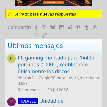
Cerrado para nuevas respuestas
Facebook
X
Bluesky
LinkedIn
Reddit
Pinterest
Tumblr
Wha
Compartir:
E-mail
Enlace
Últimos mensajes
PC gaming montado para 1440p
E
por unos 2.000 €, reutilizando
únicamente los discos
ebarba21
Elegir PC para jugar y/o trabajar
(ESP)
Respuestas
1
29 Jul 2026
Unidad de
HDD/SSD
M