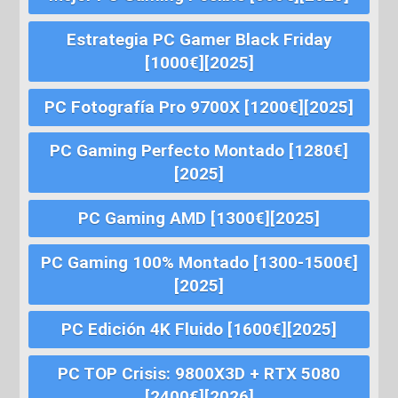
Estrategia PC Gamer Black Friday
[1000€][2025]
PC Fotografía Pro 9700X [1200€][2025]
PC Gaming Perfecto Montado [1280€]
[2025]
PC Gaming AMD [1300€][2025]
PC Gaming 100% Montado [1300-1500€]
[2025]
PC Edición 4K Fluido [1600€][2025]
PC TOP Crisis: 9800X3D + RTX 5080
[2400€][2026]