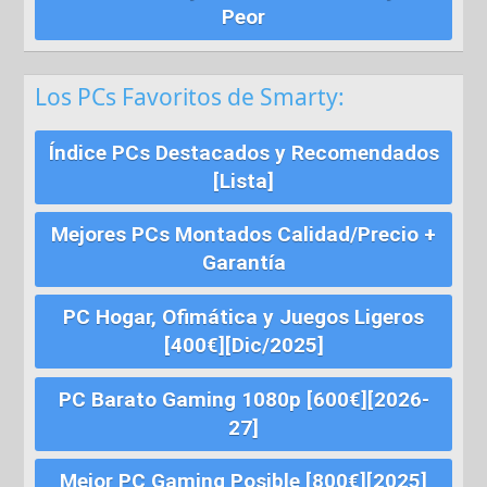
Peor
Los PCs Favoritos de Smarty:
Índice PCs Destacados y Recomendados
[Lista]
Mejores PCs Montados Calidad/Precio +
Garantía
PC Hogar, Ofimática y Juegos Ligeros
[400€][Dic/2025]
PC Barato Gaming 1080p [600€][2026-
27]
Mejor PC Gaming Posible [800€][2025]