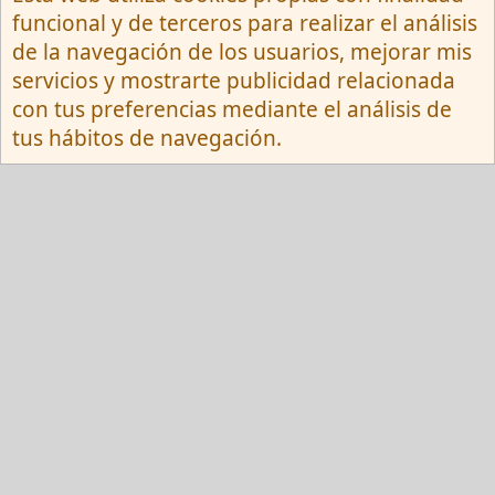
Español (Neutro) Tu
funcional y de terceros para realizar el análisis
Contactarnos
Términos y reglas
de la navegación de los usuarios, mejorar mis
Privacy policy
Ayuda
R
servicios y mostrarte publicidad relacionada
S
S
con tus preferencias mediante el análisis de
®
Community platform by XenForo
© 2010-
tus hábitos de navegación.
2026 XenForo Ltd.
Red Fansite.es
Esta web usa cookies y participa en el Programa de Afiliados de Amazon EU, un
programa de publicidad para afiliados diseñado para ofrecer a sitios web un
modo de obtener comisiones por publicidad, publicitando e incluyendo enlaces a
Amazon.es . En calidad de Afiliado de Amazon, obtengo ingresos por las