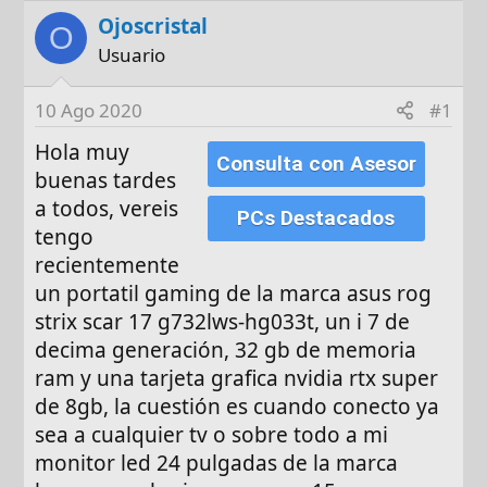
o
h
Ojoscristal
r
a
O
d
Usuario
e
i
10 Ago 2020
#1
n
Hola muy
i
Consulta con Asesor
buenas tardes
c
i
a todos, vereis
PCs Destacados
o
tengo
recientemente
un portatil gaming de la marca asus rog
strix scar 17 g732lws-hg033t, un i 7 de
decima generación, 32 gb de memoria
ram y una tarjeta grafica nvidia rtx super
de 8gb, la cuestión es cuando conecto ya
sea a cualquier tv o sobre todo a mi
monitor led 24 pulgadas de la marca