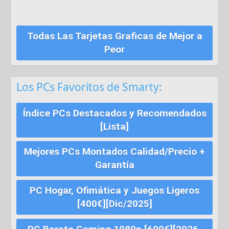
Todas Las Tarjetas Graficas de Mejor a
Peor
Los PCs Favoritos de Smarty:
Índice PCs Destacados y Recomendados
[Lista]
Mejores PCs Montados Calidad/Precio +
Garantía
PC Hogar, Ofimática y Juegos Ligeros
[400€][Dic/2025]