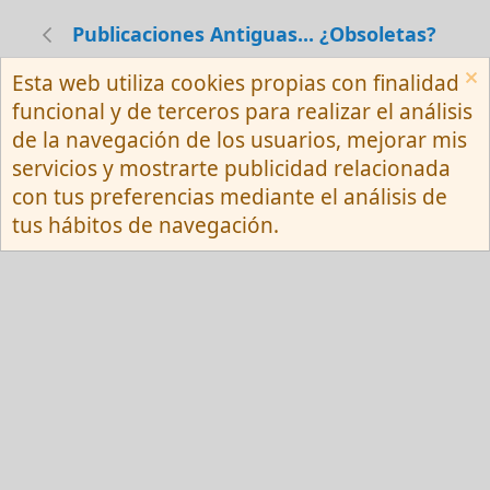
Publicaciones Antiguas... ¿Obsoletas?
Esta web utiliza cookies propias con finalidad
Español (Neutro) Tu
funcional y de terceros para realizar el análisis
Contactarnos
Términos y reglas
de la navegación de los usuarios, mejorar mis
Privacy policy
Ayuda
R
servicios y mostrarte publicidad relacionada
S
S
con tus preferencias mediante el análisis de
®
Community platform by XenForo
© 2010-
tus hábitos de navegación.
2026 XenForo Ltd.
Red Fansite.es