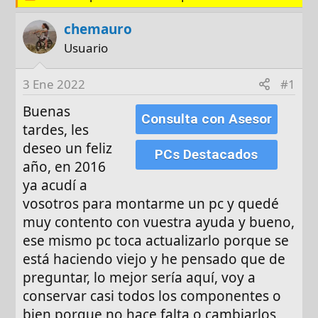
d
e
e
t
chemauro
i
a
Usuario
n
s
i
3 Ene 2022
#1
c
i
Buenas
Consulta con Asesor
o
tardes, les
deseo un feliz
PCs Destacados
año, en 2016
ya acudí a
vosotros para montarme un pc y quedé
muy contento con vuestra ayuda y bueno,
ese mismo pc toca actualizarlo porque se
está haciendo viejo y he pensado que de
preguntar, lo mejor sería aquí, voy a
conservar casi todos los componentes o
bien porque no hace falta o cambiarlos