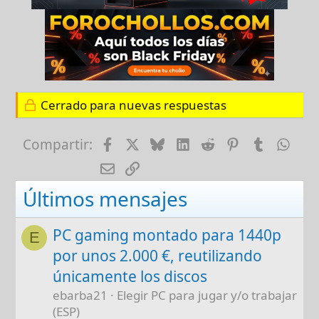
Cerrado para nuevas respuestas
Facebook
X
Bluesky
LinkedIn
Reddit
Pinterest
Tumblr
Wha
Compartir:
E-mail
Enlace
Últimos mensajes
PC gaming montado para 1440p
E
por unos 2.000 €, reutilizando
únicamente los discos
ebarba21
Elegir PC para jugar y/o trabajar
(ESP)