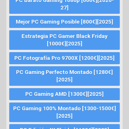
PC Barato Gaming 1080p [600€][2026-
27]
Mejor PC Gaming Posible [800€][2025]
Estrategia PC Gamer Black Friday
[1000€][2025]
PC Fotografía Pro 9700X [1200€][2025]
PC Gaming Perfecto Montado [1280€]
[2025]
PC Gaming AMD [1300€][2025]
PC Gaming 100% Montado [1300-1500€]
[2025]