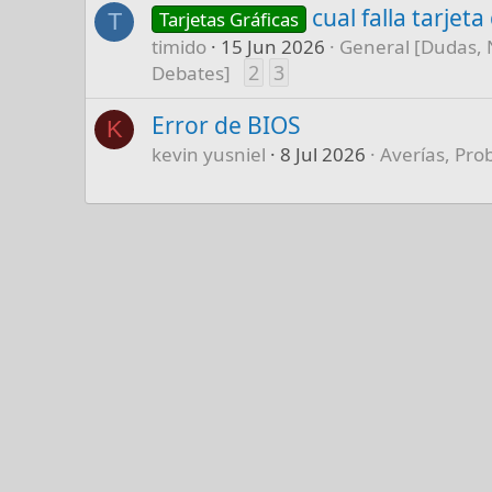
cual falla tarjet
Tarjetas Gráficas
T
timido
15 Jun 2026
General [Dudas, 
2
3
Debates]
Error de BIOS
K
kevin yusniel
8 Jul 2026
Averías, Pro