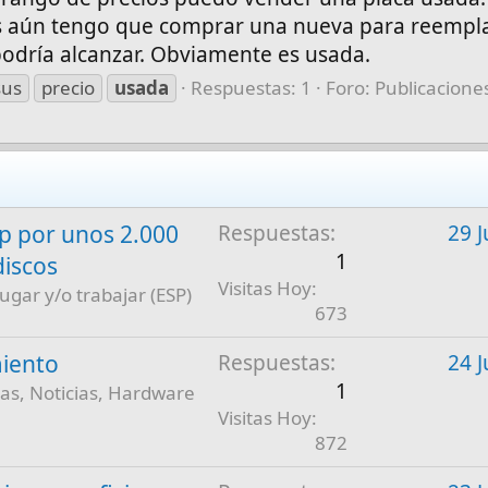
s aún tengo que comprar una nueva para reempla
podría alcanzar. Obviamente es usada.
sus
precio
usada
Respuestas: 1
Foro:
Publicaciones
 por unos 2.000
Respuestas
29 J
1
discos
Visitas Hoy
jugar y/o trabajar (ESP)
673
iento
Respuestas
24 J
1
as, Noticias, Hardware
Visitas Hoy
872