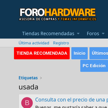
Tiendas Recomendadas
Foros
Última actividad
Registro
TIENDA RECOMENDADA
Inicio
Último
PC Edición
Etiquetas
usada
Consulta con el precio de una 
B
Buenas, me gustaría saber a que