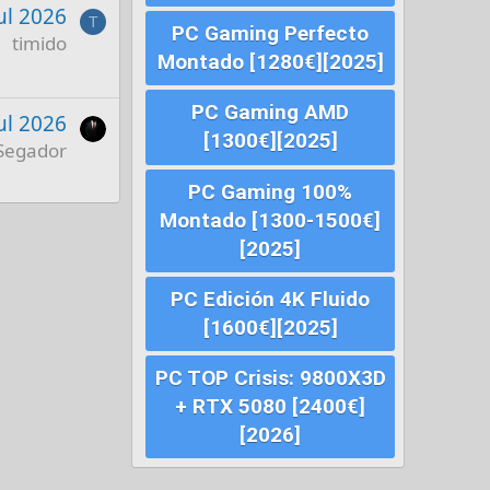
Jul 2026
T
PC Gaming Perfecto
timido
Montado [1280€][2025]
PC Gaming AMD
Jul 2026
[1300€][2025]
Segador
PC Gaming 100%
Montado [1300-1500€]
[2025]
PC Edición 4K Fluido
[1600€][2025]
PC TOP Crisis: 9800X3D
+ RTX 5080 [2400€]
[2026]