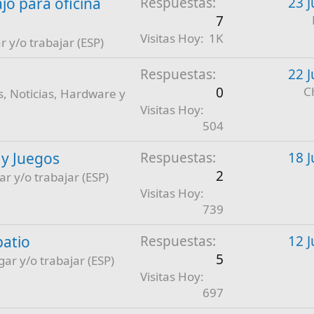
jo para oficina
Respuestas
23 J
7
Visitas Hoy
1K
r y/o trabajar (ESP)
Respuestas
22 J
0
C
, Noticias, Hardware y
Visitas Hoy
504
 y Juegos
Respuestas
18 J
2
ar y/o trabajar (ESP)
Visitas Hoy
739
patio
Respuestas
12 J
5
gar y/o trabajar (ESP)
Visitas Hoy
697