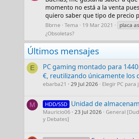
momento no está a la venta pue
quiero saber que tipo de precio 
Bbrne
Tema
19 Mar 2021
placa a
¿Obsoletas?
Últimos mensajes
PC gaming montado para 1440p
E
€, reutilizando únicamente los 
ebarba21
29 Jul 2026
Elegir PC para 
Unidad de almacenam
HDD/SSD
M
Mauricio06
23 Jul 2026
General [Dud
y Debates]