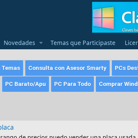
Novedades
Temas que Participaste
Lice
s Temas
Consulta con Asesor Smarty
PCs Des
PC Barato/Apu
PC Para Todo
Comprar Windo
placa
 rango de precios puedo vender una placa usada.