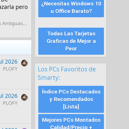
¿Necesitas Windows 10
zarla pero
u Office Barato?
 Antiguas...
Todas Las Tarjetas
Graficas de Mejor a
Peor
ul 2026
Los PCs Favoritos de
PLOFY
Smarty:
Índice PCs Destacados
ul 2026
y Recomendados
PLOFY
[Lista]
Mejores PCs Montados
Calidad/Precio +