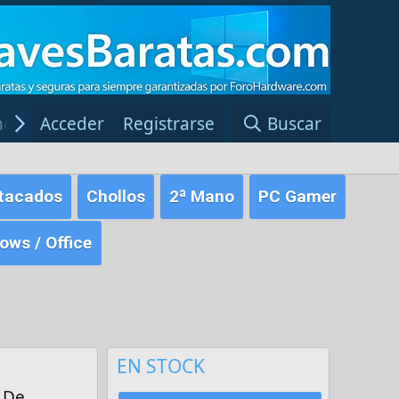
ncias Windows
Acceder
Registrarse
Red Fansite.es
Buscar
tacados
Chollos
2ª Mano
PC Gamer
ws / Office
EN STOCK
 De