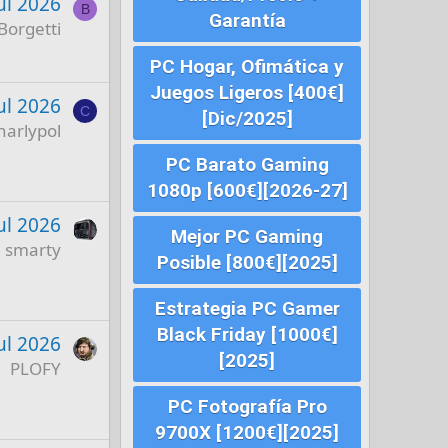
ul 2026
B
Garantía
Borgetti
PC Hogar, Ofimática y
Juegos Ligeros [400€]
ul 2026
C
[Dic/2025]
harlypol
PC Barato Gaming
1080p [600€][2026-27]
ul 2026
Mejor PC Gaming
smarty
Posible [800€][2025]
Estrategia PC Gamer
Black Friday [1000€]
ul 2026
[2025]
PLOFY
PC Fotografía Pro
9700X [1200€][2025]