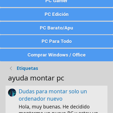
PC Gamer
PC Edición
PC Barato/Apu
PC Para Todo
Comprar Windows / Office
Etiquetas
ayuda montar pc
Dudas para montar solo un
ordenador nuevo
Hola, muy buenas. He decidido