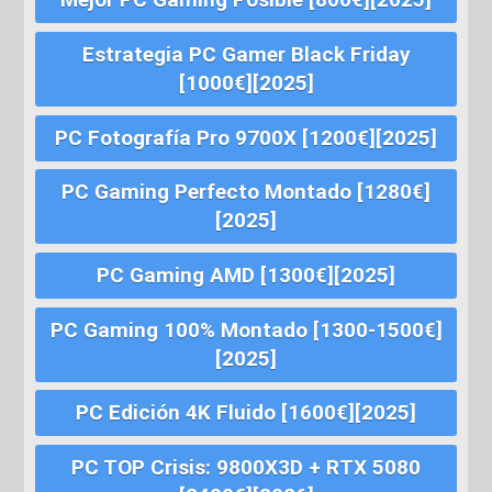
Estrategia PC Gamer Black Friday
[1000€][2025]
PC Fotografía Pro 9700X [1200€][2025]
PC Gaming Perfecto Montado [1280€]
[2025]
PC Gaming AMD [1300€][2025]
PC Gaming 100% Montado [1300-1500€]
[2025]
PC Edición 4K Fluido [1600€][2025]
PC TOP Crisis: 9800X3D + RTX 5080