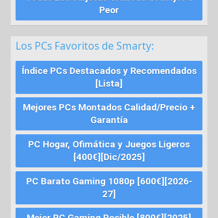
Peor
Los PCs Favoritos de Smarty:
Índice PCs Destacados y Recomendados
[Lista]
Mejores PCs Montados Calidad/Precio +
Garantía
PC Hogar, Ofimática y Juegos Ligeros
[400€][Dic/2025]
PC Barato Gaming 1080p [600€][2026-
27]
Mejor PC Gaming Posible [800€][2025]