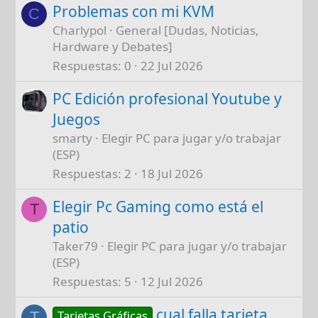
Problemas con mi KVM
C
Charlypol
General [Dudas, Noticias,
Hardware y Debates]
Respuestas
0
22 Jul 2026
PC Edición profesional Youtube y
Juegos
smarty
Elegir PC para jugar y/o trabajar
(ESP)
Respuestas
2
18 Jul 2026
Elegir Pc Gaming como está el
T
patio
Taker79
Elegir PC para jugar y/o trabajar
(ESP)
Respuestas
5
12 Jul 2026
cual falla tarjeta
Tarjetas Gráficas
T