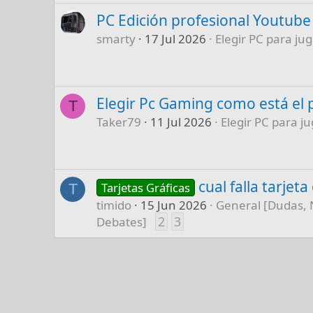
PC Edición profesional Youtube
smarty
17 Jul 2026
Elegir PC para jug
Elegir Pc Gaming como está el 
T
Taker79
11 Jul 2026
Elegir PC para ju
cual falla tarjet
Tarjetas Gráficas
T
timido
15 Jun 2026
General [Dudas, 
2
3
Debates]