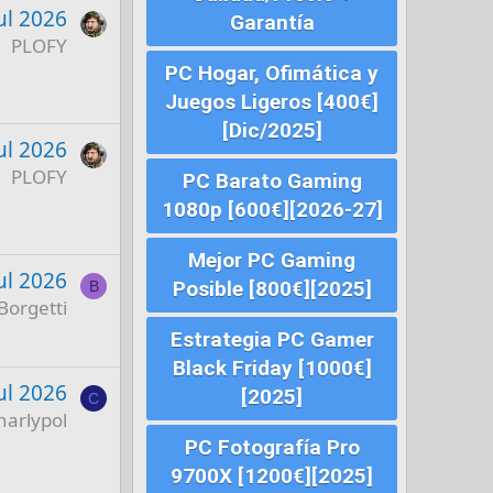
ul 2026
Garantía
PLOFY
PC Hogar, Ofimática y
Juegos Ligeros [400€]
[Dic/2025]
ul 2026
PLOFY
PC Barato Gaming
1080p [600€][2026-27]
Mejor PC Gaming
ul 2026
Posible [800€][2025]
B
Borgetti
Estrategia PC Gamer
Black Friday [1000€]
ul 2026
[2025]
C
harlypol
PC Fotografía Pro
9700X [1200€][2025]