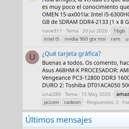
es muy poco el conocimiento que
OMEN 15-ax001la: Intel i5-6300
GB de SDRAM DDR4-2133 (1 x 8 GB
nave911
Tema
20 Jul 2020
16gb
intel i5
nvidia 960 gtx msi
ram
u
¿Qué tarjeta gráfica?
U
Buenas a todos. Os comento, hac
Asus A68HM-K PROCESADOR: AMD 
Vengeance PC3-12800 DDR3 1600
DURO 2: Toshiba DT01ACA050 500
unai280
Tema
15 May 2020
ama
pccom
radeon
Respuestas: 2
Fo
Últimos mensajes