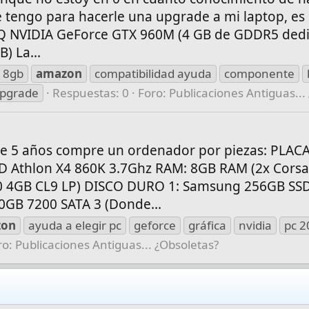
 tengo para hacerle una upgrade a mi laptop, es
HQ NVIDIA GeForce GTX 960M (4 GB de GDDR5 dedi
) La...
8gb
amazon
compatibilidad ayuda
componente
pgrade
Respuestas: 0
Foro:
Publicaciones Antiguas...
e 5 años compre un ordenador por piezas: PLACA
Athlon X4 860K 3.7Ghz RAM: 8GB RAM (2x Corsa
 4GB CL9 LP) DISCO DURO 1: Samsung 256GB SS
GB 7200 SATA 3 (Donde...
zon
ayuda a elegir pc
geforce
gráfica
nvidia
pc 2
ro:
Publicaciones Antiguas... ¿Obsoletas?