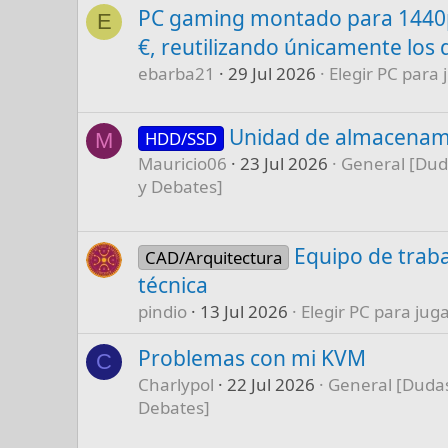
PC gaming montado para 1440p
E
€, reutilizando únicamente los 
ebarba21
29 Jul 2026
Elegir PC para 
Unidad de almacenam
HDD/SSD
M
Mauricio06
23 Jul 2026
General [Dud
y Debates]
Equipo de traba
CAD/Arquitectura
técnica
pindio
13 Jul 2026
Elegir PC para juga
Problemas con mi KVM
C
Charlypol
22 Jul 2026
General [Dudas
Debates]