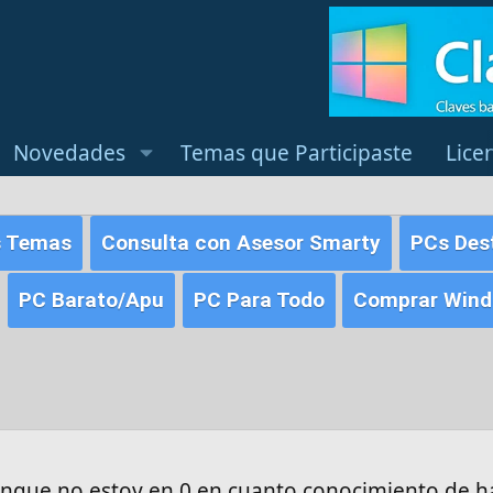
Novedades
Temas que Participaste
Lice
s Temas
Consulta con Asesor Smarty
PCs Des
PC Barato/Apu
PC Para Todo
Comprar Windo
unque no estoy en 0 en cuanto conocimiento de 