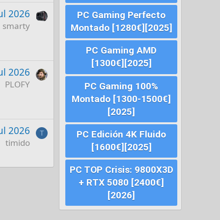
ul 2026
PC Gaming Perfecto
smarty
Montado [1280€][2025]
PC Gaming AMD
[1300€][2025]
ul 2026
PLOFY
PC Gaming 100%
Montado [1300-1500€]
[2025]
Jul 2026
PC Edición 4K Fluido
T
timido
[1600€][2025]
PC TOP Crisis: 9800X3D
+ RTX 5080 [2400€]
[2026]