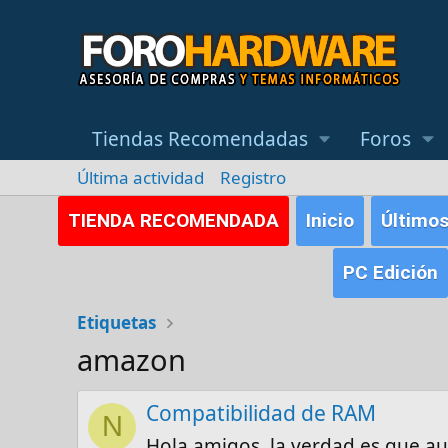
Tiendas Recomendadas
Foros
Última actividad
Registro
TIENDA RECOMENDADA
Inicio
Último
PC Edición
Etiquetas
amazon
Compatibilidad de RAM
N
Hola amigos, la verdad es que a