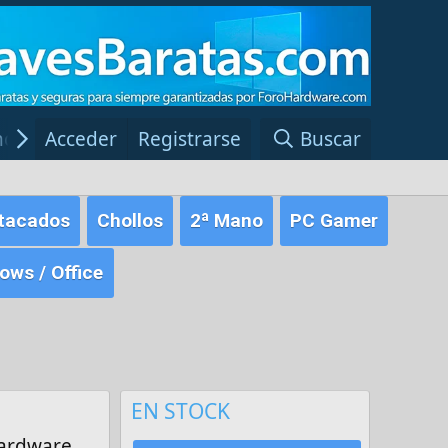
ncias Windows
Acceder
Registrarse
Red Fansite.es
Buscar
tacados
Chollos
2ª Mano
PC Gamer
ws / Office
EN STOCK
hardware,