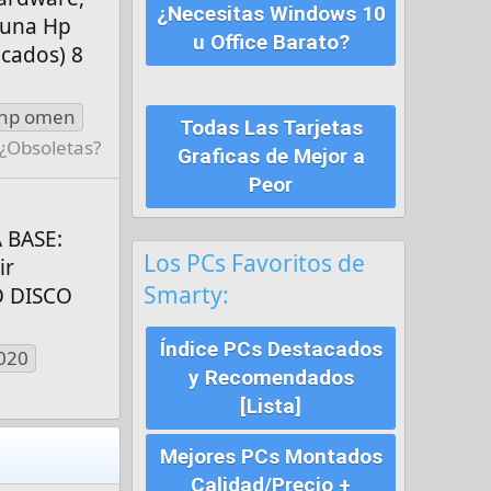
¿Necesitas Windows 10
 una Hp
u Office Barato?
cados) 8
hp omen
Todas Las Tarjetas
 ¿Obsoletas?
Graficas de Mejor a
Peor
 BASE:
Los PCs Favoritos de
ir
Smarty:
D DISCO
Índice PCs Destacados
020
y Recomendados
[Lista]
Mejores PCs Montados
Calidad/Precio +