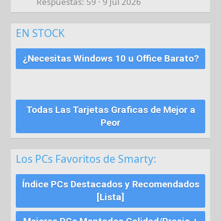
Respuestas
59
9 Jul 2026
EN STOCK
¿Necesitas Windows 10 u Office Barato?
Todas Las Tarjetas Graficas de Mejor a
Peor
Los PCs Favoritos de Smarty:
Índice PCs Destacados y Recomendados
[Lista]