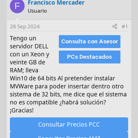
Francisco Mercader
t
c
F
o
h
Usuario
r
a
d
28 Sep 2024
#1
e
Tengo un
i
Consulta con Asesor
n
servidor DELL
i
con un Xeon y
PCs Destacados
c
veinte GB de
i
RAM; lleva
o
Win10 de 64 bits Al pretender instalar
MVWare para poder insertar dentro otro
sistema de 32 bits, me dice que el sistema
no es compatible ¿habrá solución?
¡Gracias!
Consultar Precios PCC