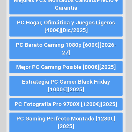
Mejores PCs Montados Calidad/Precio +
Garantía
PC Hogar, Ofimática y Juegos Ligeros
[400€][Dic/2025]
PC Barato Gaming 1080p [600€][2026-
27]
Mejor PC Gaming Posible [800€][2025]
Estrategia PC Gamer Black Friday
[1000€][2025]
PC Fotografía Pro 9700X [1200€][2025]
PC Gaming Perfecto Montado [1280€]
[2025]