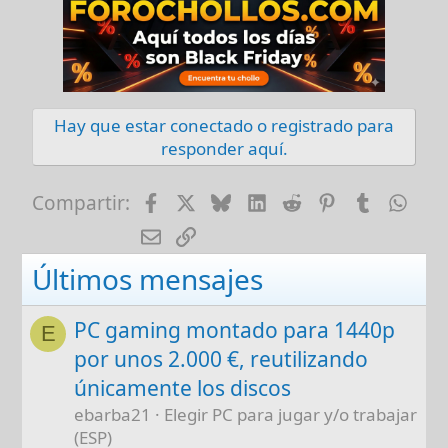
Hay que estar conectado o registrado para
responder aquí.
Facebook
X
Bluesky
LinkedIn
Reddit
Pinterest
Tumblr
Wha
Compartir:
E-mail
Enlace
Últimos mensajes
PC gaming montado para 1440p
E
por unos 2.000 €, reutilizando
únicamente los discos
ebarba21
Elegir PC para jugar y/o trabajar
(ESP)