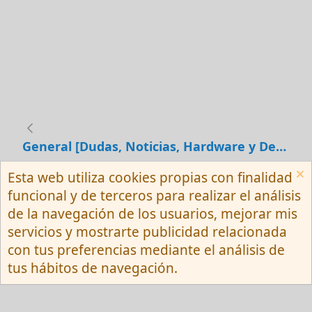
General [Dudas, Noticias, Hardware y Debates]
Esta web utiliza cookies propias con finalidad
Español (Neutro) Tu
funcional y de terceros para realizar el análisis
Contactarnos
Términos y reglas
de la navegación de los usuarios, mejorar mis
Privacy policy
Ayuda
R
servicios y mostrarte publicidad relacionada
S
S
con tus preferencias mediante el análisis de
®
Community platform by XenForo
© 2010-
tus hábitos de navegación.
2026 XenForo Ltd.