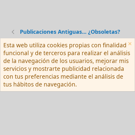
Publicaciones Antiguas... ¿Obsoletas?
Esta web utiliza cookies propias con finalidad
Español (Neutro) Tu
funcional y de terceros para realizar el análisis
Contactarnos
Términos y reglas
de la navegación de los usuarios, mejorar mis
Privacy policy
Ayuda
R
servicios y mostrarte publicidad relacionada
S
S
con tus preferencias mediante el análisis de
®
Community platform by XenForo
© 2010-
tus hábitos de navegación.
2026 XenForo Ltd.