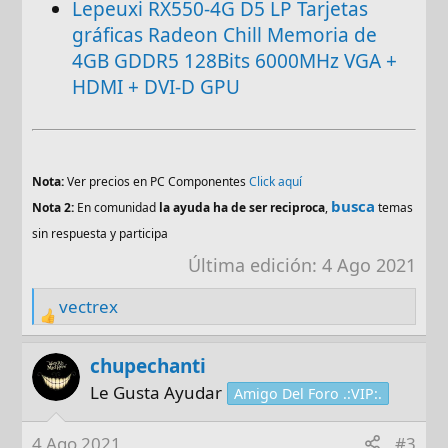
Lepeuxi RX550-4G D5 LP Tarjetas
gráficas Radeon Chill Memoria de
4GB GDDR5 128Bits 6000MHz VGA +
HDMI + DVI-D GPU
Nota:
Ver precios en PC Componentes
Click aquí
busca
Nota 2:
En comunidad
la ayuda ha de ser reciproca
,
temas
sin respuesta y participa
Última edición:
4 Ago 2021
vectrex
R
e
a
chupechanti
c
Le Gusta Ayudar
Amigo Del Foro .:VIP:.
t
i
4 Ago 2021
#3