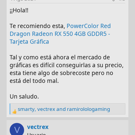
o
n
¡¡Hola!!
s
:
Te recomiendo esta,
PowerColor Red
Dragon Radeon RX 550 4GB GDDR5 -
Tarjeta Gráfica
Tal y como está ahora el mercado de
gráficas es difícil conseguirlas a su precio,
esta tiene algo de sobrecoste pero no
está del todo mal.
Un saludo.
smarty
,
vectrex
and
ramirolologaming
R
e
a
vectrex
V
c
Usuario