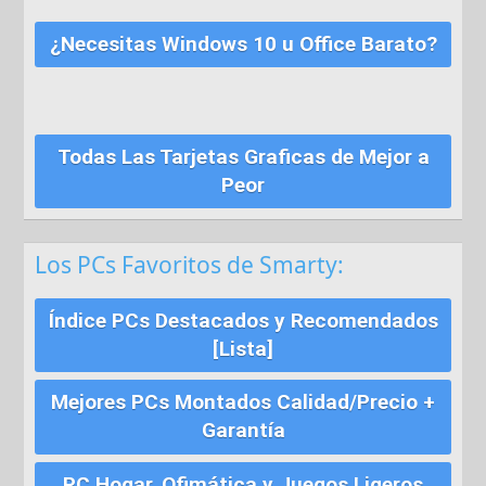
¿Necesitas Windows 10 u Office Barato?
Todas Las Tarjetas Graficas de Mejor a
Peor
Los PCs Favoritos de Smarty:
Índice PCs Destacados y Recomendados
[Lista]
Mejores PCs Montados Calidad/Precio +
Garantía
PC Hogar, Ofimática y Juegos Ligeros