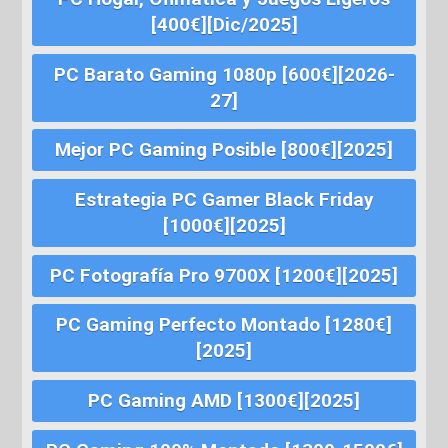
[400€][Dic/2025]
PC Barato Gaming 1080p [600€][2026-
27]
Mejor PC Gaming Posible [800€][2025]
Estrategia PC Gamer Black Friday
[1000€][2025]
PC Fotografía Pro 9700X [1200€][2025]
PC Gaming Perfecto Montado [1280€]
[2025]
PC Gaming AMD [1300€][2025]