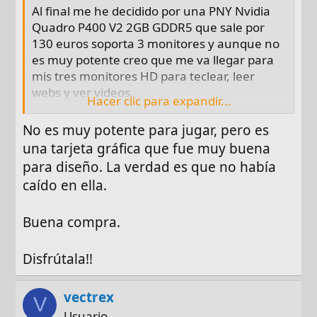
Al final me he decidido por una PNY Nvidia
Quadro P400 V2 2GB GDDR5 que sale por
130 euros soporta 3 monitores y aunque no
es muy potente creo que me va llegar para
mis tres monitores HD para teclear, leer
webs y ver videos.
Hacer clic para expandir...
https://www.pccomponentes.com/pny-
No es muy potente para jugar, pero es
nvidia-quadro-p400-v2-2gb-gddr5
una tarjeta gráfica que fue muy buena
Muchas gracias chupechanti,
para diseño. La verdad es que no había
ramirolologaming!!!!
caído en ella.
Buena compra.
Disfrútala!!
vectrex
V
Usuario