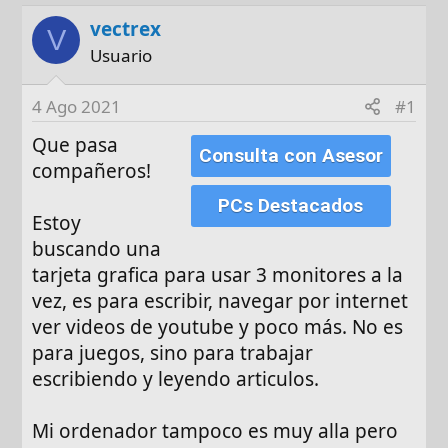
o
h
q
r
a
u
vectrex
V
d
e
Usuario
e
t
i
a
4 Ago 2021
#1
n
s
i
Que pasa
Consulta con Asesor
c
compañeros!
i
PCs Destacados
o
Estoy
buscando una
tarjeta grafica para usar 3 monitores a la
vez, es para escribir, navegar por internet
ver videos de youtube y poco más. No es
para juegos, sino para trabajar
escribiendo y leyendo articulos.
Mi ordenador tampoco es muy alla pero