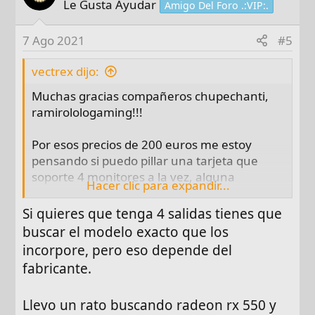
Le Gusta Ayudar
Amigo Del Foro .:VIP:.
7 Ago 2021
#5
vectrex dijo:
Muchas gracias compañeros chupechanti,
ramirolologaming!!!
Por esos precios de 200 euros me estoy
pensando si puedo pillar una tarjeta que
soporte 4 monitores a la vez, alguna
Hacer clic para expandir...
recomendacion?
Si quieres que tenga 4 salidas tienes que
Seguramente uno lo usaria para escribir y
buscar el modelo exacto que los
los otros dos para leer, asi que la cantidad de
incorpore, pero eso depende del
recursos del ordenador no seria muy alta...
fabricante.
Llevo un rato buscando radeon rx 550 y