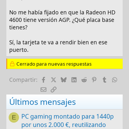
No me había fijado en que la Radeon HD
4600 tiene versión AGP. ¿Qué placa base
tienes?
Sí, la tarjeta te va a rendir bien en ese
puerto.
Cerrado para nuevas respuestas
Facebook
X
Bluesky
LinkedIn
Reddit
Pinterest
Tumblr
Wha
Compartir:
E-mail
Enlace
Últimos mensajes
PC gaming montado para 1440p
E
por unos 2.000 €, reutilizando