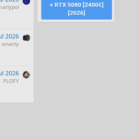
C
+ RTX 5080 [2400€]
harlypol
[2026]
ul 2026
smarty
ul 2026
PLOFY