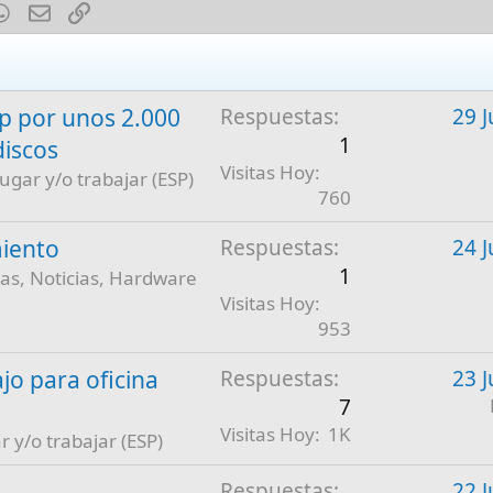
est
mblr
WhatsApp
E-mail
Enlace
 por unos 2.000
Respuestas
29 J
1
discos
Visitas Hoy
jugar y/o trabajar (ESP)
760
iento
Respuestas
24 J
1
as, Noticias, Hardware
Visitas Hoy
953
jo para oficina
Respuestas
23 J
7
Visitas Hoy
1K
r y/o trabajar (ESP)
Respuestas
22 J