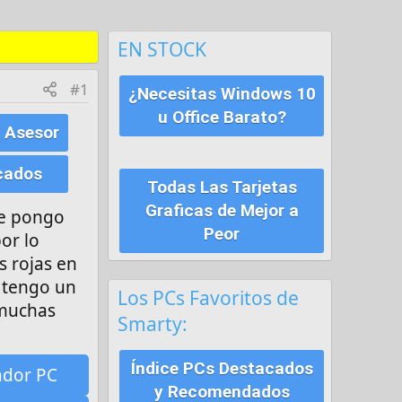
EN STOCK
#1
¿Necesitas Windows 10
u Office Barato?
 Asesor
cados
Todas Las Tarjetas
Graficas de Mejor a
ue pongo
Peor
or lo
s rojas en
 tengo un
Los PCs Favoritos de
 muchas
Smarty:
Índice PCs Destacados
ador PC
y Recomendados