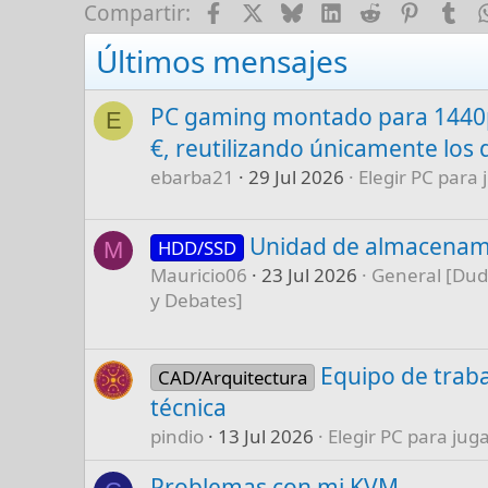
Facebook
X
Bluesky
LinkedIn
Reddit
Pinter
Tu
Compartir:
Últimos mensajes
PC gaming montado para 1440p
E
€, reutilizando únicamente los 
ebarba21
29 Jul 2026
Elegir PC para 
Unidad de almacenam
HDD/SSD
M
Mauricio06
23 Jul 2026
General [Dud
y Debates]
Equipo de traba
CAD/Arquitectura
técnica
pindio
13 Jul 2026
Elegir PC para juga
Problemas con mi KVM