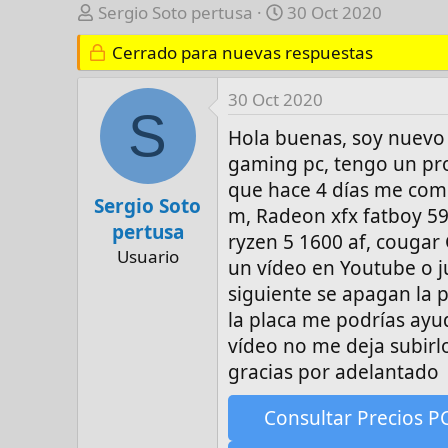
A
F
Sergio Soto pertusa
30 Oct 2020
u
e
Cerrado para nuevas respuestas
t
c
o
h
30 Oct 2020
r
a
S
d
Hola buenas, soy nuevo 
e
gaming pc, tengo un pr
i
que hace 4 días me com
n
Sergio Soto
m, Radeon xfx fatboy 59
i
pertusa
ryzen 5 1600 af, cougar
c
Usuario
i
un vídeo en Youtube o j
o
siguiente se apagan la p
la placa me podrías ay
vídeo no me deja subirl
gracias por adelantado
Consultar Precios P