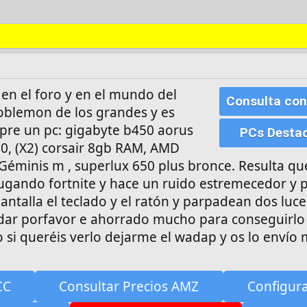
en el foro y en el mundo del
Consulta con
oblemon de los grandes y es
pre un pc: gigabyte b450 aorus
PCs Desta
0, (X2) corsair 8gb RAM, AMD
 Géminis m , superlux 650 plus bronce. Resulta q
ugando fortnite y hace un ruido estremecedor y p
antalla el teclado y el ratón y parpadean dos luce
udar porfavor e ahorrado mucho para conseguirlo
o si queréis verlo dejarme el wadap y os lo envío
CC
Consultar Precios AMZ
Configur