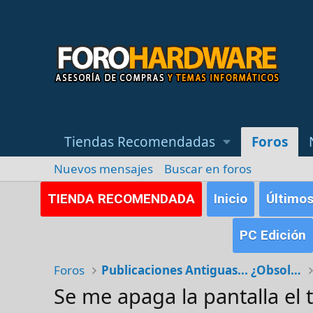
Tiendas Recomendadas
Foros
Nuevos mensajes
Buscar en foros
TIENDA RECOMENDADA
Inicio
Último
PC Edición
Foros
Publicaciones Antiguas... ¿Obsoletas?
Se me apaga la pantalla el t