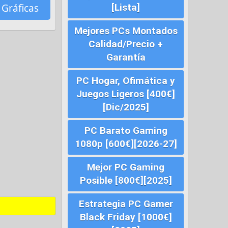
 Gráficas
[Lista]
Mejores PCs Montados
Calidad/Precio +
Garantía
PC Hogar, Ofimática y
Juegos Ligeros [400€]
[Dic/2025]
PC Barato Gaming
1080p [600€][2026-27]
Mejor PC Gaming
Posible [800€][2025]
Estrategia PC Gamer
Black Friday [1000€]