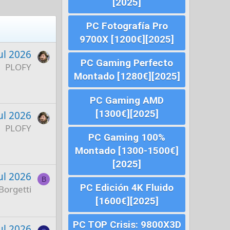
[2025]
PC Fotografía Pro
9700X [1200€][2025]
ul 2026
PC Gaming Perfecto
PLOFY
Montado [1280€][2025]
PC Gaming AMD
[1300€][2025]
ul 2026
PLOFY
PC Gaming 100%
Montado [1300-1500€]
[2025]
ul 2026
B
PC Edición 4K Fluido
Borgetti
[1600€][2025]
PC TOP Crisis: 9800X3D
ul 2026