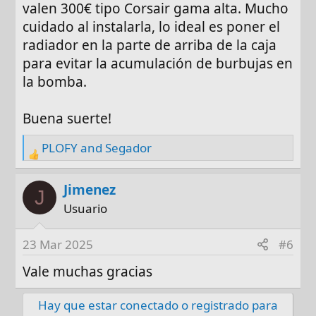
valen 300€ tipo Corsair gama alta. Mucho
cuidado al instalarla, lo ideal es poner el
radiador en la parte de arriba de la caja
para evitar la acumulación de burbujas en
la bomba.
Buena suerte!
PLOFY
and
Segador
R
e
a
Jimenez
J
c
Usuario
t
i
23 Mar 2025
#6
o
n
Vale muchas gracias
s
:
Hay que estar conectado o registrado para