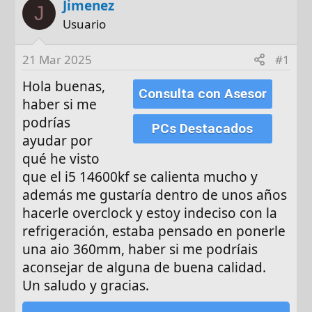
Jimenez
t
c
J
o
h
Usuario
r
a
d
21 Mar 2025
#1
e
Hola buenas,
i
Consulta con Asesor
n
haber si me
i
podrías
PCs Destacados
c
ayudar por
i
qué he visto
o
que el i5 14600kf se calienta mucho y
además me gustaría dentro de unos años
hacerle overclock y estoy indeciso con la
refrigeración, estaba pensado en ponerle
una aio 360mm, haber si me podríais
aconsejar de alguna de buena calidad.
Un saludo y gracias.