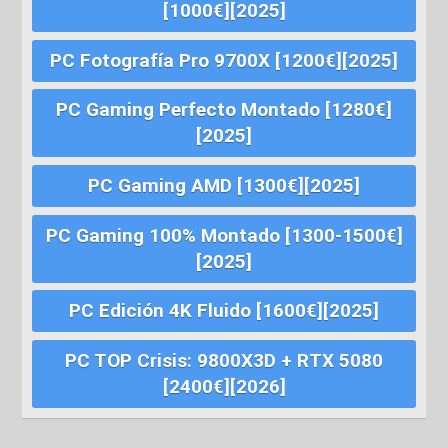
[1000€][2025]
PC Fotografía Pro 9700X [1200€][2025]
PC Gaming Perfecto Montado [1280€]
[2025]
PC Gaming AMD [1300€][2025]
PC Gaming 100% Montado [1300-1500€]
[2025]
PC Edición 4K Fluido [1600€][2025]
PC TOP Crisis: 9800X3D + RTX 5080
[2400€][2026]