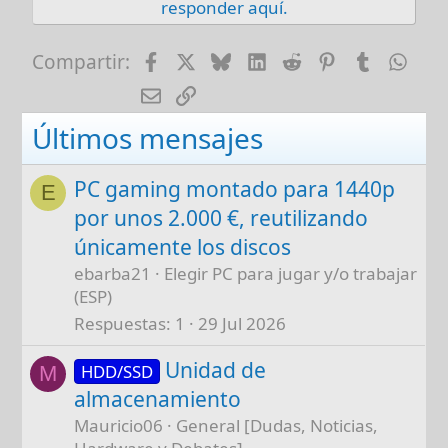
responder aquí.
Facebook
X
Bluesky
LinkedIn
Reddit
Pinterest
Tumblr
Wha
Compartir:
E-mail
Enlace
Últimos mensajes
PC gaming montado para 1440p
E
por unos 2.000 €, reutilizando
únicamente los discos
ebarba21
Elegir PC para jugar y/o trabajar
(ESP)
Respuestas
1
29 Jul 2026
Unidad de
HDD/SSD
M
almacenamiento
Mauricio06
General [Dudas, Noticias,