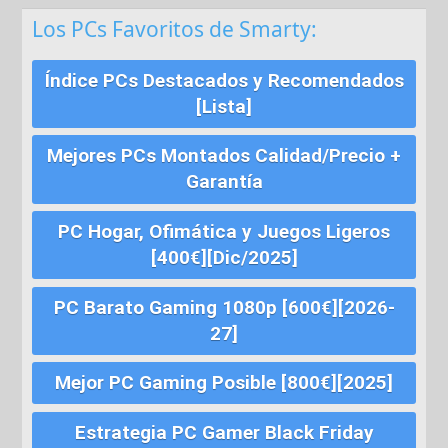
Los PCs Favoritos de Smarty:
Índice PCs Destacados y Recomendados
[Lista]
Mejores PCs Montados Calidad/Precio +
Garantía
PC Hogar, Ofimática y Juegos Ligeros
[400€][Dic/2025]
PC Barato Gaming 1080p [600€][2026-
27]
Mejor PC Gaming Posible [800€][2025]
Estrategia PC Gamer Black Friday