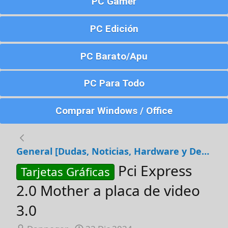
PC Gamer
PC Edición
PC Barato/Apu
PC Para Todo
Comprar Windows / Office
General [Dudas, Noticias, Hardware y Debates]
Pci Express
Tarjetas Gráficas
2.0 Mother a placa de video
3.0