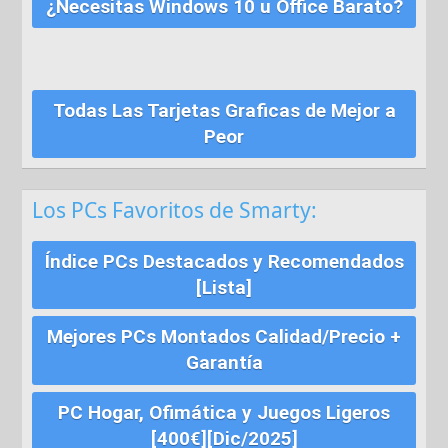
¿Necesitas Windows 10 u Office Barato?
Todas Las Tarjetas Graficas de Mejor a
Peor
Los PCs Favoritos de Smarty:
Índice PCs Destacados y Recomendados
[Lista]
Mejores PCs Montados Calidad/Precio +
Garantía
PC Hogar, Ofimática y Juegos Ligeros
[400€][Dic/2025]