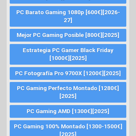
PC Barato Gaming 1080p [600€][2026-
27]
Mejor PC Gaming Posible [800€][2025]
Estrategia PC Gamer Black Friday
[1000€][2025]
PC Fotografía Pro 9700X [1200€][2025]
PC Gaming Perfecto Montado [1280€]
[2025]
PC Gaming AMD [1300€][2025]
PC Gaming 100% Montado [1300-1500€]
[2025]