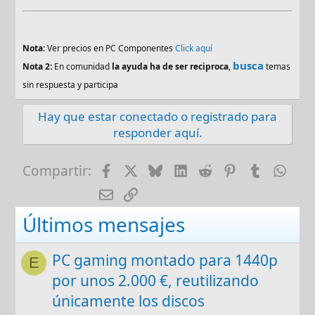
Nota:
Ver precios en PC Componentes
Click aquí
busca
Nota 2:
En comunidad
la ayuda ha de ser reciproca
,
temas
sin respuesta y participa
Hay que estar conectado o registrado para
responder aquí.
Facebook
X
Bluesky
LinkedIn
Reddit
Pinterest
Tumblr
Wha
Compartir:
E-mail
Enlace
Últimos mensajes
PC gaming montado para 1440p
E
por unos 2.000 €, reutilizando
únicamente los discos