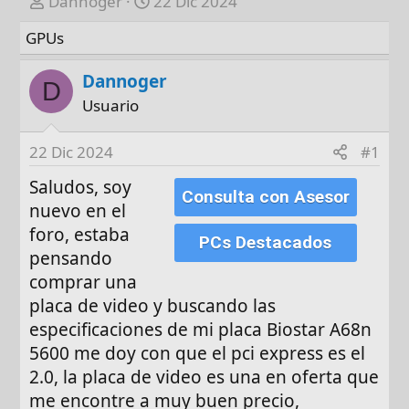
A
F
Dannoger
22 Dic 2024
u
e
GPUs
t
c
o
h
Dannoger
r
a
D
Usuario
d
e
i
22 Dic 2024
#1
n
Saludos, soy
i
Consulta con Asesor
nuevo en el
c
i
foro, estaba
PCs Destacados
o
pensando
comprar una
placa de video y buscando las
especificaciones de mi placa Biostar A68n
5600 me doy con que el pci express es el
2.0, la placa de video es una en oferta que
me encontre a muy buen precio,