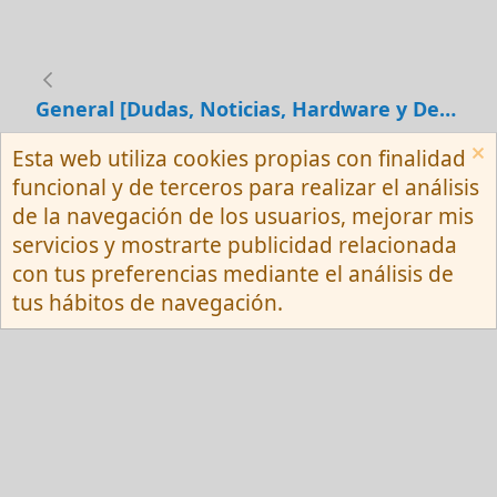
General [Dudas, Noticias, Hardware y Debates]
Esta web utiliza cookies propias con finalidad
Español (Neutro) Tu
funcional y de terceros para realizar el análisis
Contactarnos
Términos y reglas
de la navegación de los usuarios, mejorar mis
Privacy policy
Ayuda
R
servicios y mostrarte publicidad relacionada
S
S
con tus preferencias mediante el análisis de
®
Community platform by XenForo
© 2010-
tus hábitos de navegación.
2026 XenForo Ltd.