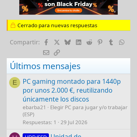
Cerrado para nuevas respuestas
Facebook
X
Bluesky
LinkedIn
Reddit
Pinterest
Tumblr
Wha
Compartir:
E-mail
Enlace
Últimos mensajes
PC gaming montado para 1440p
E
por unos 2.000 €, reutilizando
únicamente los discos
ebarba21
Elegir PC para jugar y/o trabajar
(ESP)
Respuestas
1
29 Jul 2026
Unidad de