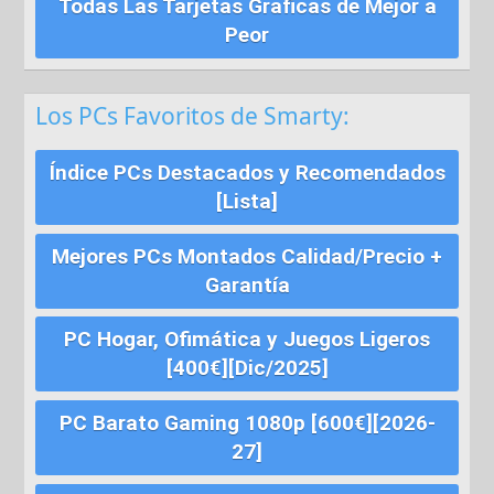
Todas Las Tarjetas Graficas de Mejor a
Peor
Los PCs Favoritos de Smarty:
Índice PCs Destacados y Recomendados
[Lista]
Mejores PCs Montados Calidad/Precio +
Garantía
PC Hogar, Ofimática y Juegos Ligeros
[400€][Dic/2025]
PC Barato Gaming 1080p [600€][2026-
27]