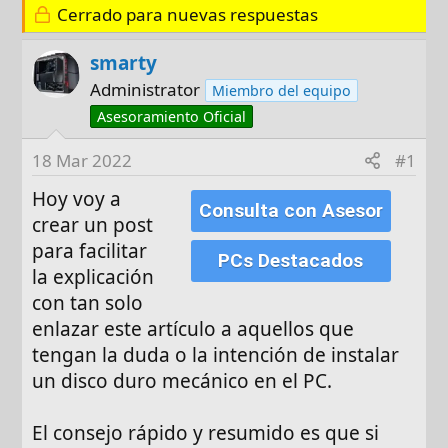
Cerrado para nuevas respuestas
t
c
o
h
smarty
r
a
d
Administrator
Miembro del equipo
e
Asesoramiento Oficial
i
n
18 Mar 2022
#1
i
Hoy voy a
c
Consulta con Asesor
crear un post
i
para facilitar
o
PCs Destacados
la explicación
con tan solo
enlazar este artículo a aquellos que
tengan la duda o la intención de instalar
un disco duro mecánico en el PC.
El consejo rápido y resumido es que si