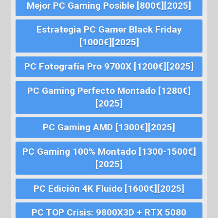
Mejor PC Gaming Posible [800€][2025]
Estrategia PC Gamer Black Friday
[1000€][2025]
PC Fotografía Pro 9700X [1200€][2025]
PC Gaming Perfecto Montado [1280€]
[2025]
PC Gaming AMD [1300€][2025]
PC Gaming 100% Montado [1300-1500€]
[2025]
PC Edición 4K Fluido [1600€][2025]
PC TOP Crisis: 9800X3D + RTX 5080