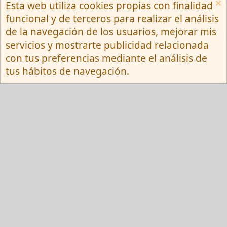
Esta web utiliza cookies propias con finalidad
Español (Neutro) Tu
funcional y de terceros para realizar el análisis
Contactarnos
Términos y reglas
de la navegación de los usuarios, mejorar mis
Privacy policy
Ayuda
R
servicios y mostrarte publicidad relacionada
S
S
con tus preferencias mediante el análisis de
®
Community platform by XenForo
© 2010-
tus hábitos de navegación.
2026 XenForo Ltd.
Red Fansite.es
Esta web usa cookies y participa en el Programa de Afiliados de Amazon EU, un
programa de publicidad para afiliados diseñado para ofrecer a sitios web un
modo de obtener comisiones por publicidad, publicitando e incluyendo enlaces a