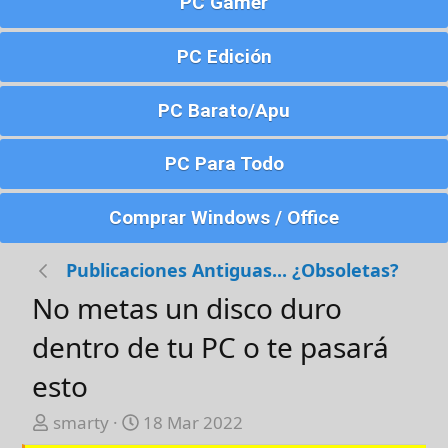
PC Gamer
PC Edición
PC Barato/Apu
PC Para Todo
Comprar Windows / Office
Publicaciones Antiguas... ¿Obsoletas?
No metas un disco duro
dentro de tu PC o te pasará
esto
A
F
smarty
18 Mar 2022
u
e